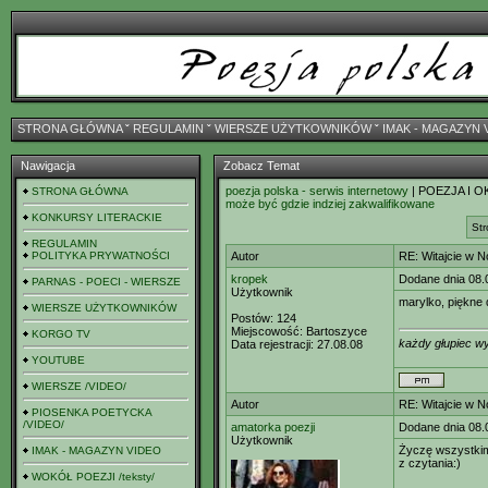
STRONA GŁÓWNA
ˇ
REGULAMIN
ˇ
WIERSZE UŻYTKOWNIKÓW
ˇ
IMAK - MAGAZYN 
Nawigacja
Zobacz Temat
poezja polska - serwis internetowy
| POEZJA I O
STRONA GŁÓWNA
może być gdzie indziej zakwalifikowane
KONKURSY LITERACKIE
Str
REGULAMIN
POLITYKA PRYWATNOŚCI
Autor
RE: Witajcie w 
kropek
Dodane dnia 08.
PARNAS - POECI - WIERSZE
Użytkownik
marylko, piękne d
WIERSZE UŻYTKOWNIKÓW
Postów:
124
Miejscowość:
Bartoszyce
KORGO TV
każdy głupiec wy
Data rejestracji:
27.08.08
YOUTUBE
WIERSZE /VIDEO/
Autor
RE: Witajcie w 
PIOSENKA POETYCKA
/VIDEO/
amatorka poezji
Dodane dnia 08.
Użytkownik
Życzę wszystki
IMAK - MAGAZYN VIDEO
z czytania:)
WOKÓŁ POEZJI /teksty/