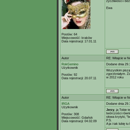
życzliwości i be
Ewa
Postów:
64
Miejscowość:
kraków
Data rejestracji:
17.01.11
Autor
RE: Witajcie w 
RokGemino
Dodane dnia 29.
Użytkownik
Wszystkim piszą
zgorzkniałym. Z
Postów:
92
w 2012 roku
Data rejestracji:
20.07.11
Autor
RE: Witajcie w 
IRGA
Dodane dnia 29.
Użytkownik
Jerzy
, ja Tobie 
twórczości równi
Postów:
308
słowa krytyki, "bo
Miejscowość:
Gdańsk
P.S.
Data rejestracji:
04.02.09
A ja i tak lubię tu