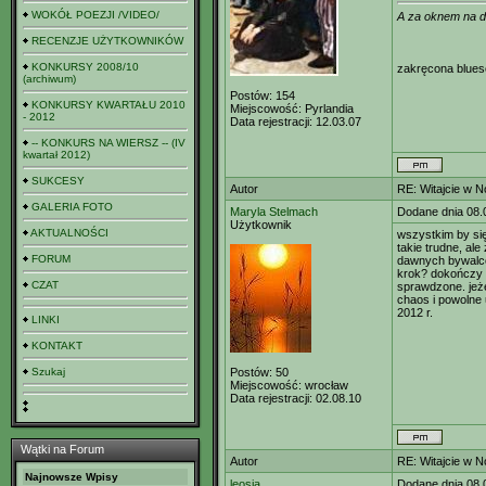
WOKÓŁ POEZJI /VIDEO/
A za oknem na d
RECENZJE UŻYTKOWNIKÓW
KONKURSY 2008/10
zakręcona blue
(archiwum)
Postów:
154
KONKURSY KWARTAŁU 2010
Miejscowość:
Pyrlandia
- 2012
Data rejestracji:
12.03.07
-- KONKURS NA WIERSZ -- (IV
kwartał 2012)
SUKCESY
Autor
RE: Witajcie w 
GALERIA FOTO
Maryla Stelmach
Dodane dnia 08.
Użytkownik
AKTUALNOŚCI
wszystkim by się 
takie trudne, al
FORUM
dawnych bywalcó
krok? dokończy 
CZAT
sprawdzone. jeże
chaos i powolne
2012 r.
LINKI
KONTAKT
Szukaj
Postów:
50
Miejscowość:
wrocław
Data rejestracji:
02.08.10
Wątki na Forum
Autor
RE: Witajcie w 
Najnowsze Wpisy
leosia
Dodane dnia 08.