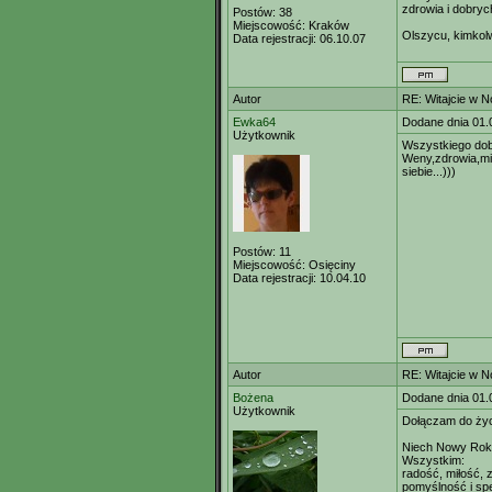
zdrowia i dobry
Postów:
38
Miejscowość:
Kraków
Olszycu, kimkolw
Data rejestracji:
06.10.07
Autor
RE: Witajcie w 
Ewka64
Dodane dnia 01.
Użytkownik
Wszystkiego do
Weny,zdrowia,mił
siebie...)))
Postów:
11
Miejscowość:
Osięciny
Data rejestracji:
10.04.10
Autor
RE: Witajcie w 
Bożena
Dodane dnia 01.
Użytkownik
Dołączam do ży
Niech Nowy Rok 
Wszystkim:
radość, miłość, 
pomyślność i spe