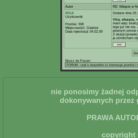
Autor
RE: Witajcie w 
IRGA
Dodane dnia 29.
Użytkownik
Witaj,
olszycu
, 
mam więc skali 
Postów:
308
tego już nie ma.
Miejscowość:
Gdańsk
pewnym sensie wi
Data rejestracji:
04.02.09
Z okazji (prawie
ja uśmiecham się
Str
Skocz do Forum:
nie ponosimy żadnej odp
dokonywanych przez g
PRAWA AUTO
copyright 