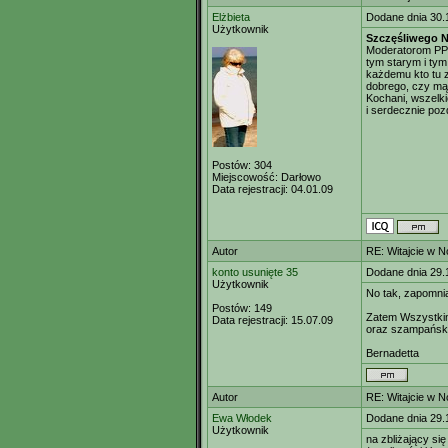
Elżbieta
Dodane dnia 30.
Użytkownik
Szczęśliwego 
Moderatorom PP 
tym starym i ty
każdemu kto tu z
dobrego, czy mąd
Kochani, wszelk
i serdecznie poz
Postów:
304
Miejscowość:
Darłowo
Data rejestracji:
04.01.09
Autor
RE: Witajcie w 
konto usunięte 35
Dodane dnia 29.
Użytkownik
No tak, zapomn
Postów:
149
Zatem Wszystkim
Data rejestracji:
15.07.09
oraz szampański
Bernadetta
Autor
RE: Witajcie w 
Ewa Włodek
Dodane dnia 29.
Użytkownik
na zbliżający si