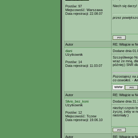
Niech się darzy!
Postów:
97
Miejscowość:
Warszawa
Data rejestracji:
22.08.07
przez powiększo
Autor
RE: Witajcie w 
diani
Dodane dnia 01.
Użytkownik
Szczęśliwego Now
wraz ze mną, dla 
Postów:
14
później:) SNR dl
Data rejestracji:
11.03.07
Pozostajesz na 
co oswoiłeś.
-
An
Autor
RE: Witajcie w 
Silvio_bez_koni
Dodane dnia 31.
Użytkownik
niezbyt często b
życzę, żeby w no
Postów:
12
nieśmiały:)
Miejscowość:
Tczew
Data rejestracji:
19.06.10
Autor
RE: Witajcie w 