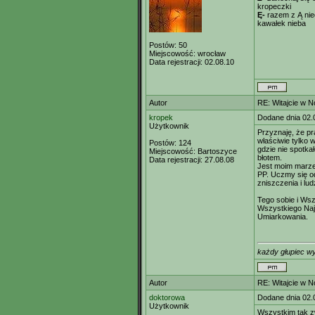
kropeczki
Ę-
razem z Ą nie
kawałek nieba
Postów:
50
Miejscowość:
wrocław
Data rejestracji:
02.08.10
Autor
RE: Witajcie w 
kropek
Dodane dnia 02.
Użytkownik
Przyznaję, że pr
właściwie tylko w
Postów:
124
gdzie nie spotka
Miejscowość:
Bartoszyce
błotem.
Data rejestracji:
27.08.08
Jest moim marze
PP. Uczmy się od
zniszczenia i lud
Tego sobie i Ws
Wszystkiego Naj
Umiarkowania.
każdy głupiec wy
Autor
RE: Witajcie w 
doktorowa
Dodane dnia 02.
Użytkownik
Wszystkim tak z