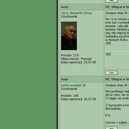
Autor
RE: Witajcie w 
Jerzy Beniamin Zimny
Dodane dnia 29.
Użytkownik
No i o to chodzi 
inne tam cymesi
pisania, i aby ja
poetów. Niniejs
oby nikt więcej n
zakładka szumni
w Nowym Roku.
JBZ
JBZ
Postów:
173
Miejscowość:
Poznań
Data rejestracji:
23.07.08
Autor
RE: Witajcie w 
konto usunięte 35
Dodane dnia 29.
Użytkownik
Wszystkiego najl
dni w roku, nie t
Postów:
149
Ci nigdy nie bra
Data rejestracji:
15.07.09
Z wyrazami sza
Bernadetta.
P.S.
curvus = zgięty, 