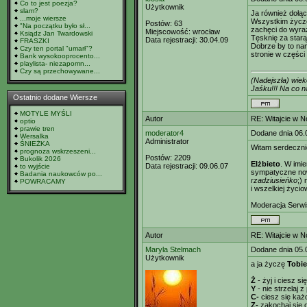
Co to jest poezja?
Użytkownik
slam?
Ja również doł
...moje wiersze
Wszystkim życzę,
Postów:
63
"Na początku było sł...
zachęci do wyra
Miejscowość:
wrocław
Ksiądz Jan Twardowski
Tęsknię za starą
Data rejestracji:
30.04.09
FRASZKI
Dobrze by to nam
Czy ten portal "umarł"?
stronie w części
Bank wysokooprocento...
playlista- niezapomn...
Czy są przechowywane...
(Nadejszła) wie
Jaśku!!! Na co
Ostatnio dodane Wiersze
MOTYLE MYŚLI
Autor
RE: Witajcie w 
optio
prawie tren
moderator4
Dodane dnia 06.
Wersalka
Administrator
ŚNIEŻKA
Witam serdeczn
prognoza wskrzeszeni...
Postów:
2209
Bukolik 2026
Elżbieto
. W imie
Data rejestracji:
09.06.07
to wyjście
sympatyczne no
Badania naukowców po...
rzadziusieńko
;)
POWRACAMY
i wszelkiej życi
Moderacja Serwi
Autor
RE: Witajcie w 
Maryla Stelmach
Dodane dnia 05.
Użytkownik
a ja życzę
Tobie
Ż
- żyj i ciesz s
Y
- nie strzelaj
C-
ciesz się każ
Z-
zakochaj się 