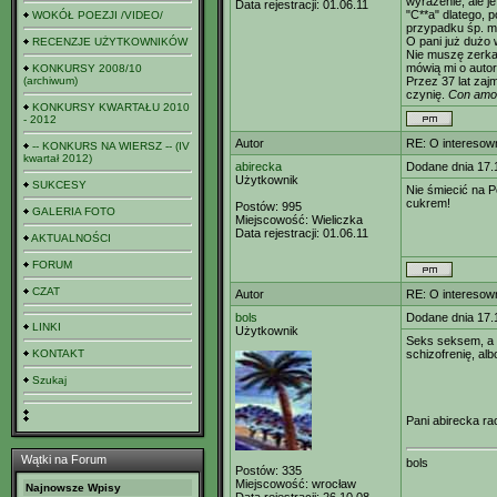
wyrażenie, ale je
Data rejestracji:
01.06.11
"C**a" dlatego, 
WOKÓŁ POEZJI /VIDEO/
przypadku śp. mo
O pani już dużo 
RECENZJE UŻYTKOWNIKÓW
Nie muszę zerkać
mówią mi o auto
KONKURSY 2008/10
(archiwum)
Przez 37 lat zaj
czynię.
Con amo
KONKURSY KWARTAŁU 2010
- 2012
Autor
RE: O interesown
-- KONKURS NA WIERSZ -- (IV
kwartał 2012)
abirecka
Dodane dnia 17.
Użytkownik
SUKCESY
Nie śmiecić na Po
cukrem!
Postów:
995
GALERIA FOTO
Miejscowość:
Wieliczka
Data rejestracji:
01.06.11
AKTUALNOŚCI
FORUM
CZAT
Autor
RE: O interesown
bols
Dodane dnia 17.
LINKI
Użytkownik
Seks seksem, a g
KONTAKT
schizofrenię, alb
Szukaj
Pani abirecka ra
Wątki na Forum
bols
Postów:
335
Miejscowość:
wrocław
Najnowsze Wpisy