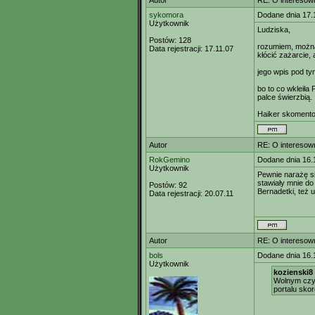
Autor
RE: O interesown
sykomora
Dodane dnia 17.
Użytkownik
Ludziska,
Postów:
128
rozumiem, można
Data rejestracji:
17.11.07
kłócić zażarcie, 
jego wpis pod ty
bo to co wkleiła 
palce świerzbią.
Haiker skomento
Autor
RE: O interesown
RokGemino
Dodane dnia 16.
Użytkownik
Pewnie narażę si
stawiały mnie do
Postów:
92
Bernadetki, też 
Data rejestracji:
20.07.11
Autor
RE: O interesown
bols
Dodane dnia 16.
Użytkownik
kozienski8 
Wolnym czy n
portalu sko