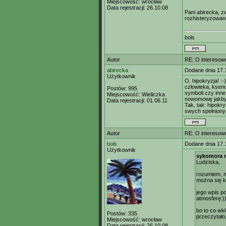
Miejscowość:
wrocław
Data rejestracji:
26.10.08
Pani abirecka, z
rozhisteryzowane
bols
Autor
RE: O interesown
abirecka
Dodane dnia 17.
Użytkownik
O, hipokryzja! 
człowieka, ksenof
Postów:
995
symboli czy inne
Miejscowość:
Wieliczka
nowomowę jakby
Data rejestracji:
01.06.11
Tak, tak: hipokry
swych spełniony
Autor
RE: O interesown
bols
Dodane dnia 17.
Użytkownik
sykomora n
Ludziska,
rozumiem, m
można się kł
jego wpis p
atmosferę:)
bo to co wkl
Postów:
335
przeczytało,
Miejscowość:
wrocław
Data rejestracji:
26.10.08