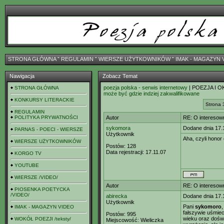
STRONA GŁÓWNA
ˇ
REGULAMIN
ˇ
WIERSZE UŻYTKOWNIKÓW
ˇ
IMAK - MAGAZYN 
Nawigacja
Zobacz Temat
poezja polska - serwis internetowy
| POEZJA I O
STRONA GŁÓWNA
może być gdzie indziej zakwalifikowane
KONKURSY LITERACKIE
Strona 
REGULAMIN
POLITYKA PRYWATNOŚCI
Autor
RE: O interesown
sykomora
Dodane dnia 17.
PARNAS - POECI - WIERSZE
Użytkownik
Aha, czyli honor
WIERSZE UŻYTKOWNIKÓW
Postów:
128
Data rejestracji:
17.11.07
KORGO TV
YOUTUBE
WIERSZE /VIDEO/
Autor
RE: O interesown
PIOSENKA POETYCKA
/VIDEO/
abirecka
Dodane dnia 17.
Użytkownik
Pani
sykomoro
,
IMAK - MAGAZYN VIDEO
fałszywie uśmiec
Postów:
995
wieku oraz doświ
WOKÓŁ POEZJI /teksty/
Miejscowość:
Wieliczka