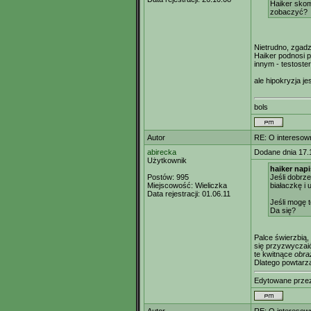
Haiker skom
zobaczyć?
Nietrudno, zgadz
Haiker podnosi p
innym - testoste
ale hipokryzja je
bols
Autor
RE: O interesown
abirecka
Dodane dnia 17.
Użytkownik
haiker napi
Postów:
995
Jeśli dobrze
Miejscowość:
Wieliczka
białaczkę i 
Data rejestracji:
01.06.11
Jeśli mogę 
Da się?
Palce świerzbią,
się przyzwyczaić
te kwitnące
obra
Dlatego powtarzam
Edytowane prz