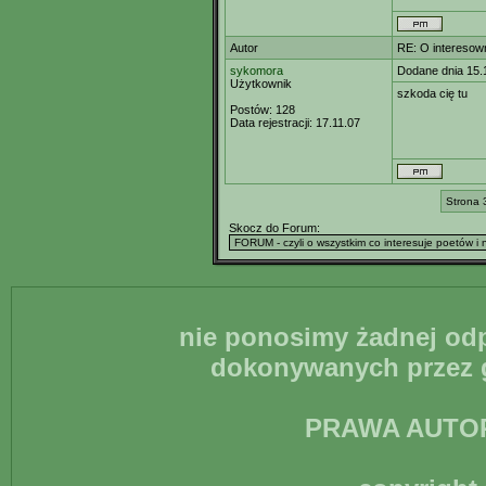
Autor
RE: O interesown
sykomora
Dodane dnia 15.
Użytkownik
szkoda cię tu
Postów:
128
Data rejestracji:
17.11.07
Strona 
Skocz do Forum:
nie ponosimy żadnej odp
dokonywanych przez g
PRAWA AUTO