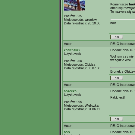
Komentarze
hai
chce się rozwija
To nazywa się pa
Postów:
335
Miejscowość:
wrocław
bols
Data rejestracji:
26.10.08
Autor
RE: O interesown
kozienski8
Dodane dnia 16.
Użytkownik
Wolnym czy nie, 
wszędzie wisi
Postów:
250
Miejscowość:
Obidza
Data rejestracji:
03.07.08
Bronek z Obidzy
Autor
RE: O interesown
abirecka
Dodane dnia 15.
Użytkownik
Fakt, jest!
Postów:
995
Miejscowość:
Wieliczka
Data rejestracji:
01.06.11
Autor
RE: O interesown
bols
Dodane dnia 15.