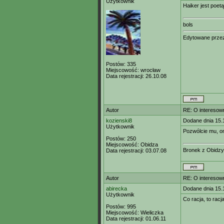
Użytkownik
Haiker jest poetą
bols
Edytowane prz
Postów:
335
Miejscowość:
wrocław
Data rejestracji:
26.10.08
Autor
RE: O interesown
kozienski8
Dodane dnia 15.
Użytkownik
Pozwólcie mu, on 
Postów:
250
Miejscowość:
Obidza
Bronek z Obidzy
Data rejestracji:
03.07.08
Autor
RE: O interesown
abirecka
Dodane dnia 15.
Użytkownik
Co racja, to rac
Postów:
995
Miejscowość:
Wieliczka
Data rejestracji:
01.06.11