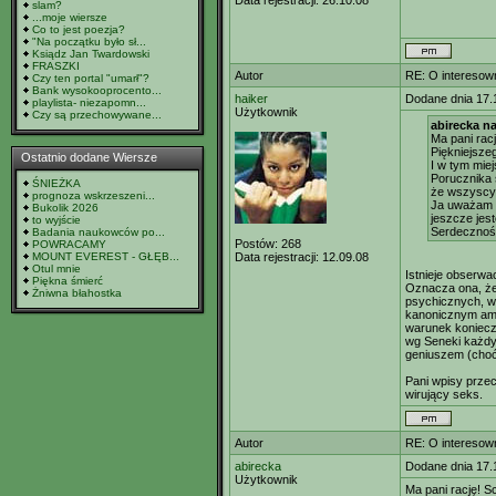
Data rejestracji:
26.10.08
slam?
...moje wiersze
Co to jest poezja?
"Na początku było sł...
Ksiądz Jan Twardowski
FRASZKI
Autor
RE: O interesown
Czy ten portal "umarł"?
Bank wysokooprocento...
haiker
Dodane dnia 17.
playlista- niezapomn...
Użytkownik
Czy są przechowywane...
abirecka na
Ma pani racj
Piękniejsze
Ostatnio dodane Wiersze
I w tym mie
Porucznika 
ŚNIEŻKA
że wszyscy 
prognoza wskrzeszeni...
Ja uważam s
Bukolik 2026
jeszcze jes
to wyjście
Serdecznośc
Badania naukowców po...
Postów:
268
POWRACAMY
MOUNT EVEREST - GŁĘB...
Data rejestracji:
12.09.08
Otul mnie
Istnieje obserwa
Piękna śmierć
Oznacza ona, że
Żniwna błahostka
psychicznych, w
kanonicznym ame
warunek konieczn
wg Seneki każdy 
geniuszem (choć 
Pani wpisy przecz
wirujący seks.
Autor
RE: O interesown
abirecka
Dodane dnia 17.
Użytkownik
Ma pani rację! S