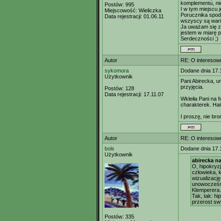
komplementu, nie
Postów:
995
I w tym miejscu 
Miejscowość:
Wieliczka
Porucznika spod
Data rejestracji:
01.06.11
wszyscy są waria
Ja uważam się za
jestem w miarę p
Serdeczności ;)
Autor
RE: O interesown
sykomora
Dodane dnia 17.
Użytkownik
Pani Abirecka, u
przyjęcia.
Postów:
128
Data rejestracji:
17.11.07
Wkleiła Pani na 
charakterek. Hai
I proszę, nie br
Autor
RE: O interesown
bols
Dodane dnia 17.
Użytkownik
abirecka na
O, hipokryz
człowieka, k
wizualizację
unowocześn
Klemperera.
Tak, tak: hi
przerost sw
Postów:
335