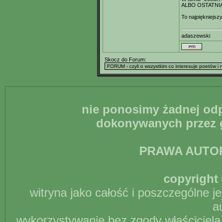
ALBO OSTATNI
To najpiękniejszy
adaszewski
Skocz do Forum:
nie ponosimy żadnej odp
dokonywanych przez g
PRAWA AUTO
copyright 
witryna jako całość i poszczególne j
a
wykorzystywanie bez zgody właściciela 