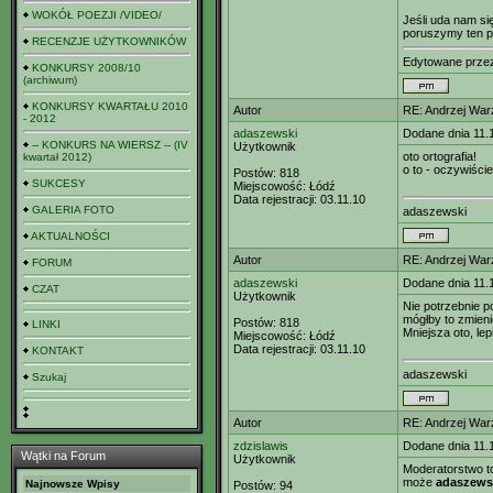
WOKÓŁ POEZJI /VIDEO/
Jeśli uda nam si
poruszymy ten p
RECENZJE UŻYTKOWNIKÓW
Edytowane prz
KONKURSY 2008/10
(archiwum)
KONKURSY KWARTAŁU 2010
Autor
RE: Andrzej Wa
- 2012
adaszewski
Dodane dnia 11.
-- KONKURS NA WIERSZ -- (IV
Użytkownik
oto ortografia!
kwartał 2012)
o to - oczywiście
Postów:
818
SUKCESY
Miejscowość:
Łódź
Data rejestracji:
03.11.10
GALERIA FOTO
adaszewski
AKTUALNOŚCI
Autor
RE: Andrzej Wa
FORUM
adaszewski
Dodane dnia 11.
CZAT
Użytkownik
Nie potrzebnie p
mógłby to zmieni
Postów:
818
LINKI
Mniejsza oto, lep
Miejscowość:
Łódź
Data rejestracji:
03.11.10
KONTAKT
adaszewski
Szukaj
Autor
RE: Andrzej Wa
zdzislawis
Dodane dnia 11.
Wątki na Forum
Użytkownik
Moderatorstwo to
może
adaszews
Najnowsze Wpisy
Postów:
94