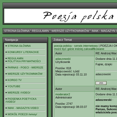
STRONA GŁÓWNA
ˇ
REGULAMIN
ˇ
WIERSZE UŻYTKOWNIKÓW
ˇ
IMAK - MAGAZYN 
Nawigacja
Zobacz Temat
poezja polska - serwis internetowy
| POEZJA I O
STRONA GŁÓWNA
może być gdzie indziej zakwalifikowane
KONKURSY LITERACKIE
Autor
RE: Andrzej Wa
REGULAMIN
adaszewski
Dodane dnia 11.
POLITYKA PRYWATNOŚCI
Użytkownik
Fajnie, dzięki
PARNAS - POECI - WIERSZE
Postów:
818
Miejscowość:
Łódź
WIERSZE UŻYTKOWNIKÓW
adaszewski
Data rejestracji:
03.11.10
KORGO TV
YOUTUBE
Autor
RE: Andrzej Wa
WIERSZE /VIDEO/
moderator2
Dodane dnia 11.
Administrator
PIOSENKA POETYCKA
adaszewski
-
/VIDEO/
Postów:
2747
nie mamy kompe
Data rejestracji:
08.03.07
IMAK - MAGAZYN VIDEO
Parnas, Sukcesy
właściciela poez
WOKÓŁ POEZJI /teksty/