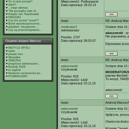
Co to jest poezja?
Miejscowość:
Podkarpacie
slam?
Data rejestracji:
28.03.14
...moje wiersze
"Na początku było sł...
Ksiądz Jan Twardowski
FRASZKI
Czy ten portal "umarł"?
Autor
RE: Andrzej Wa
Bank wysokooprocento...
playlista- niezapomn...
moderator2
Dodane dnia 10.
Czy są przechowywane...
Administrator
adaszewski
- pr
Nie poprawimy, 
Postów:
2747
Data rejestracji:
08.03.07
Ostatnio dodane Wiersze
Edytowane prz
MOTYLE MYŚLI
optio
prawie tren
Wersalka
Autor
RE: Andrzej Wa
ŚNIEŻKA
prognoza wskrzeszeni...
adaszewski
Dodane dnia 10.
Bukolik 2026
Użytkownik
to wyjście
MODERATORZ
Badania naukowców po...
popraw literówk
POWRACAMY
Postów:
818
To wstyd, TAKIEG
Miejscowość:
Łódź
Data rejestracji:
03.11.10
adaszewski
Autor
Andrzej Warzec
adaszewski
Dodane dnia 10.
Użytkownik
Spójrzcie, prosz
Postów:
818
Otwórzcie Andrz
Miejscowość:
Łódź
Data rejestracji:
03.11.10
W tomie "Jesień