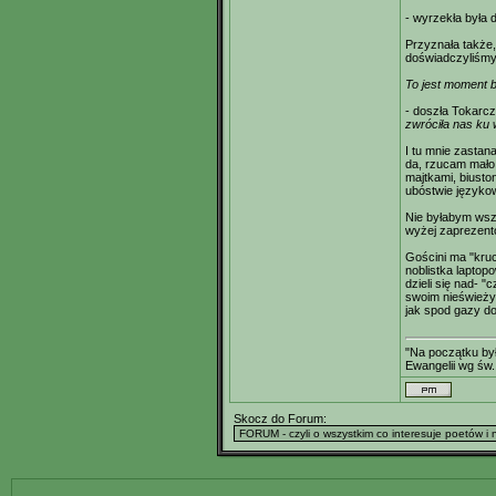
- wyrzekła była d
Przyznała także,
doświadczyliśmy
To jest moment b
- doszła Tokarc
zwróciła nas ku 
I tu mnie zastana
da, rzucam mało i
majtkami, biust
ubóstwie języko
Nie byłabym wsza
wyżej zaprezent
Gościni ma "kruc
noblistka laptop
dzieli się nad- "c
swoim nieśwież
jak spod gazy d
"Na początku był
Ewangelii wg św.
Skocz do Forum: