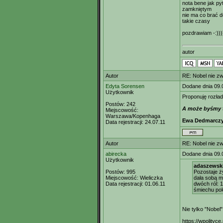
nota bene jak py
zamkniętym
nie ma co brać 
takie czasy
pozdrawiam -:)))
autor
Autor
RE: Nobel nie zw
Edyta Sorensen
Dodane dnia 09.
Użytkownik
Proponuję rozła
Postów:
242
A może byśmy t
Miejscowość:
Warszawa/Kopenhaga
Ewa Dedmarcz
Data rejestracji:
24.07.11
Autor
RE: Nobel nie zw
abirecka
Dodane dnia 09.
Użytkownik
adaszewski
Postów:
995
Pozostaje ż
Miejscowość:
Wieliczka
dała sobą ma
Data rejestracji:
01.06.11
dwóch ról: 
śmiechu pok
Nie tylko "Nobel
https://wpolityc