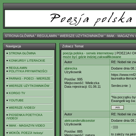
STRONA GŁÓWNA
ˇ
REGULAMIN
ˇ
WIERSZE UŻYTKOWNIKÓW
ˇ
IMAK - MAGAZYN 
Nawigacja
Zobacz Temat
poezja polska - serwis internetowy
| POEZJA I O
STRONA GŁÓWNA
może być gdzie indziej zakwalifikowane
KONKURSY LITERACKIE
Autor
RE: Nobel nie zw
REGULAMIN
abirecka
Dodane dnia 08.
POLITYKA PRYWATNOŚCI
Użytkownik
https://www.rmf2
laureatka-litera
PARNAS - POECI - WIERSZE
Postów:
995
Miejscowość:
Wieliczka
Serdecznie :)
WIERSZE UŻYTKOWNIKÓW
Data rejestracji:
01.06.11
KORGO TV
"Na początku był
YOUTUBE
Ewangelii wg św.
WIERSZE /VIDEO/
Autor
RE: Nobel nie zw
PIOSENKA POETYCKA
/VIDEO/
aleksanderulissestor
Dodane dnia 08.
Użytkownik
IMAK - MAGAZYN VIDEO
-:))))
Postów:
885
WOKÓŁ POEZJI /teksty/
to zależy na jak
Miejscowość:
natura