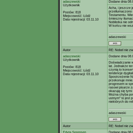
adaszewski
Dodane dnia 08.
Użytkownik
Acha, i jeszcze
przetłumaczono s
Postów:
818
Testamentu. Wie
Miejscowość:
Łódź
śmieszny tłumac
Data rejestracji:
03.11.10
Noblistka nie od
W końcu nie wszy
adaszewski
Autor
RE: Nobel nie zw
adaszewski
Dodane dnia 08.
Użytkownik
Doświadczanie wł
lat. Jednakże te
Postów:
818
czynią to konser
Miejscowość:
Łódź
tendencje dygital
Data rejestracji:
03.11.10
Spostrzeżenie No
przekonuje mnie
progresem w spr
rasowi pisarze z
okazują się tymi
Można chyba powi
ustnym" to jest 
niektórych do rel
adaszewski
Autor
RE: Nobel nie zw
Edyta Sorensen
Dodane dnia 08.