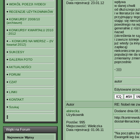
wpływa
Data rejestracji:
23.01.12
WOKÓŁ POEZJI /VIDEO/
w danej chwili
od dłuższego już
RECENZJE UŻYTKOWNIKÓW
i w literaturze nie
przyjmujący tego 
KONKURSY 2008/10
stając się nier
(archiwum)
powolnego na w
generalnie z róż
KONKURSY KWARTAŁU 2010
nazad
- 2012
(określenia te s
i zawsze istniej
-- KONKURS NA WIERSZ -- (IV
już wtedy (a inn
kwartał 2012)
zapłacą)
niekoniecznie po
SUKCESY
populacji nie d
zmieniamy zmieni
GALERIA FOTO
poprzednio
AKTUALNOŚCI
-:))))
FORUM
autor
CZAT
Edytowane prz
LINKI
KONTAKT
Autor
RE: Nobel nie zw
Szukaj
abirecka
Dodane dnia 08.
Użytkownik
http://kontrrewol
dostal-literackie
Postów:
995
Miejscowość:
Wieliczka
Wątki na Forum
Data rejestracji:
01.06.11
"Na początku był
Ewangelii wg św.
Najnowsze Wpisy