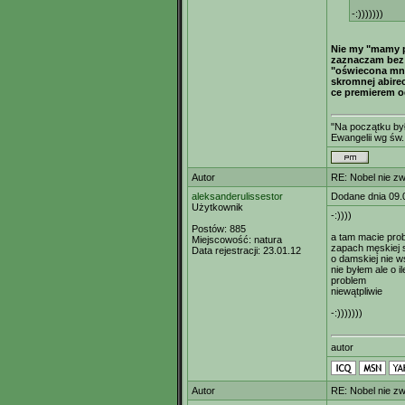
-:)))))))
Nie my "mamy p
zaznaczam bez j
"oświecona mni
skromnej abire
ce premierem od
"Na początku był
Ewangelii wg św.
Autor
RE: Nobel nie zw
aleksanderulissestor
Dodane dnia 09.
Użytkownik
-:))))
Postów:
885
a tam macie pro
Miejscowość:
natura
zapach męskiej s
Data rejestracji:
23.01.12
o damskiej nie 
nie byłem ale o i
problem
niewątpliwie
-:)))))))
autor
Autor
RE: Nobel nie zw