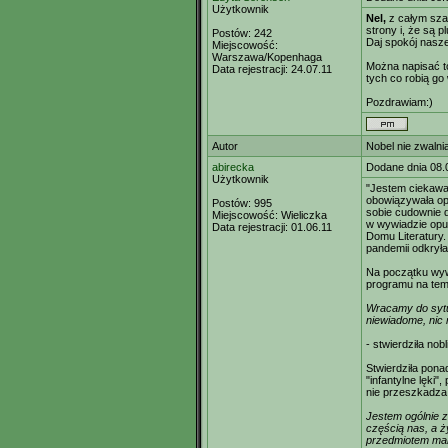
Użytkownik
Nel,
z całym sza
strony i, że są p
Postów:
242
Daj spokój nasze
Miejscowość:
Warszawa/Kopenhaga
Można napisać tom
Data rejestracji:
24.07.11
tych co robią go
Pozdrawiam:)
Autor
Nobel nie zwalni
abirecka
Dodane dnia 08.
Użytkownik
"Jestem ciekawa,
obowiązywała opo
Postów:
995
sobie cudownie 
Miejscowość:
Wieliczka
w wywiadzie op
Data rejestracji:
01.06.11
Domu Literatury
pandemii odkryła
Na początku wyw
programu na tema
Wracamy do sytua
niewiadome, nic 
- stwierdziła nobl
Stwierdziła pona
"infantylne lęki
nie przeszkadza
Jestem ogólnie 
częścią nas, a ży
przedmiotem mani