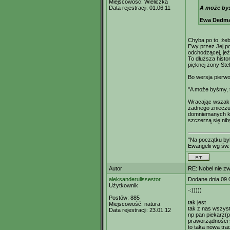
Miejscowość:
Wieliczka
Data rejestracji:
01.06.11
A może byś
Ewa Dedma
Chyba po to, żeb
Ewy przez Jej po
odchodzącej, jeże
To dłuższa histo
pięknej żony Stefa
Bo wersja pierwo
"A może byśmy,
Wracając wszak do
żadnego znieczul
domniemanych krw
szczerzą się nib
"Na początku był
Ewangelii wg św.
Autor
RE: Nobel nie zw
aleksanderulissestor
Dodane dnia 09.
Użytkownik
-:)))))
Postów:
885
tak jest
Miejscowość:
natura
tak z nas wszyst
Data rejestracji:
23.01.12
np pan piekarz(p
praworządności
to taka nowa tra