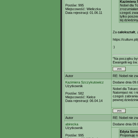
Kazimiera 
Postów:
995
Nobel dla T
Miejscowość:
Wieliczka
zrozumiałam
Data rejestracji:
01.06.11
czegoś zwal
tylko posze
tej dziedziny
Za
całokształt
, 
https://culture.p
:)
"Na początku był
Ewangelii wg św.
Autor
RE: Nobel nie zw
Kazimiera Szczykutowicz
Dodane dnia 09.
Użytkownik
Nobel dla Tokarc
Natomiast nic i 
Postów:
582
czegoś zabrania.
Miejscowość:
Kielce
pewnej dziedzini
Data rejestracji:
06.04.14
Autor
RE: Nobel nie zw
abirecka
Dodane dnia 09.
Użytkownik
Edyta Sore
Postów:
995
Proponuję r