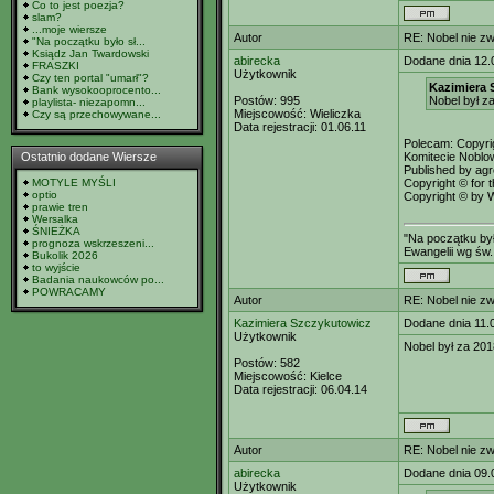
Co to jest poezja?
slam?
...moje wiersze
Autor
RE: Nobel nie zw
"Na początku było sł...
Ksiądz Jan Twardowski
abirecka
Dodane dnia 12.
FRASZKI
Użytkownik
Czy ten portal "umarł"?
Kazimiera 
Bank wysokooprocento...
Postów:
995
Nobel był z
playlista- niezapomn...
Miejscowość:
Wieliczka
Czy są przechowywane...
Data rejestracji:
01.06.11
Polecam: Copyri
Ostatnio dodane Wiersze
Komitecie Noblo
Published by ag
MOTYLE MYŚLI
Copyright © for 
optio
Copyright © by Wi
prawie tren
Wersalka
ŚNIEŻKA
"Na początku był
prognoza wskrzeszeni...
Ewangelii wg św.
Bukolik 2026
to wyjście
Badania naukowców po...
POWRACAMY
Autor
RE: Nobel nie zw
Kazimiera Szczykutowicz
Dodane dnia 11.
Użytkownik
Nobel był za 201
Postów:
582
Miejscowość:
Kielce
Data rejestracji:
06.04.14
Autor
RE: Nobel nie zw
abirecka
Dodane dnia 09.
Użytkownik