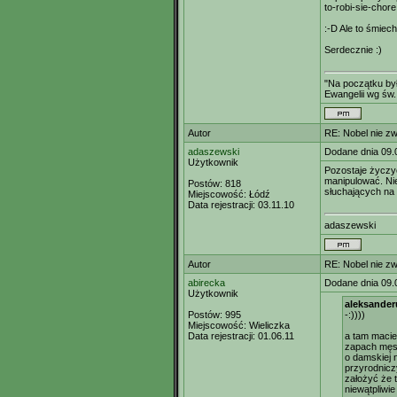
to-robi-sie-chore
:-D Ale to śmiech 
Serdecznie :)
"Na początku był
Ewangelii wg św.
Autor
RE: Nobel nie zw
adaszewski
Dodane dnia 09.
Użytkownik
Pozostaje życzyć
manipulować. Nie
Postów:
818
słuchających na
Miejscowość:
Łódź
Data rejestracji:
03.11.10
adaszewski
Autor
RE: Nobel nie zw
abirecka
Dodane dnia 09.
Użytkownik
aleksanderu
Postów:
995
-:))))
Miejscowość:
Wieliczka
Data rejestracji:
01.06.11
a tam macie
zapach męski
o damskiej 
przyrodniczy
założyć że 
niewątpliwie