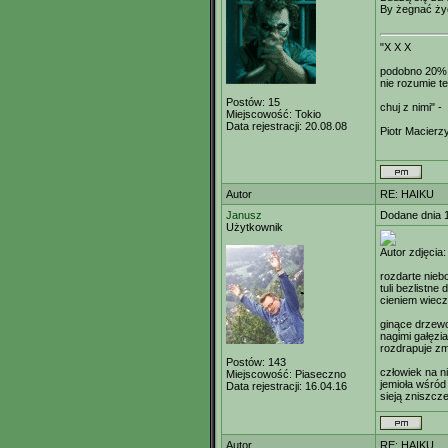
By żegnać ży
"X X X
podobno 20%
nie rozumie t
Postów:
15
chuj z nimi" -
Miejscowość:
Tokio
Data rejestracji:
20.08.08
Piotr Macierz
Autor
RE: HAIKU
Janusz
Dodane dnia 
Użytkownik
Autor zdjęcia
rozdarte nieb
tuli bezlistne
cieniem wiec
ginące drzew
nagimi gałęzi
rozdrapuje z
Postów:
143
człowiek na n
Miejscowość:
Piaseczno
jemioła wśród 
Data rejestracji:
16.04.16
sieją zniszcz
Autor
RE: HAIKU