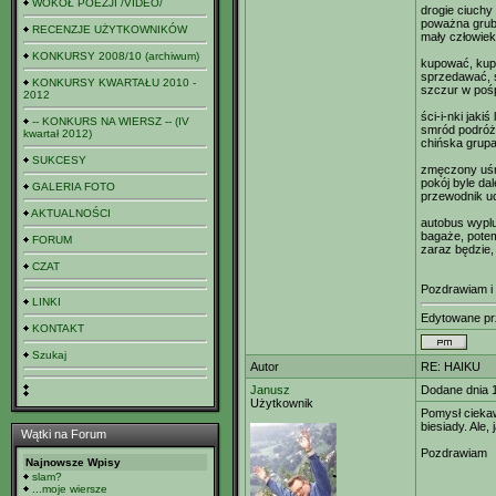
WOKÓŁ POEZJI /VIDEO/
drogie ciuchy
poważna grub
RECENZJE UŻYTKOWNIKÓW
mały człowiek
KONKURSY 2008/10 (archiwum)
kupować, ku
sprzedawać,
KONKURSY KWARTAŁU 2010 -
szczur w poś
2012
ści-i-nki jakiś l
-- KONKURS NA WIERSZ -- (IV
smród podróż
kwartał 2012)
chińska grup
SUKCESY
zmęczony uś
pokój byle da
GALERIA FOTO
przewodnik u
AKTUALNOŚCI
autobus wyplu
bagaże, potem
FORUM
zaraz będzie, 
CZAT
Pozdrawiam i
LINKI
Edytowane p
KONTAKT
Szukaj
Autor
RE: HAIKU
Janusz
Dodane dnia 
Użytkownik
Pomysł cieka
biesiady. Ale
Wątki na Forum
Pozdrawiam
Najnowsze Wpisy
slam?
...moje wiersze