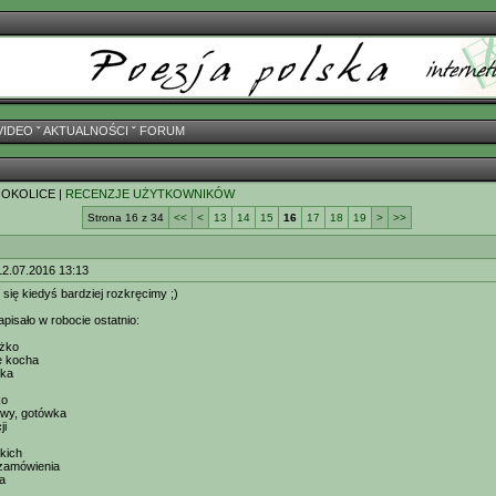
VIDEO
ˇ
AKTUALNOŚCI
ˇ
FORUM
 OKOLICE |
RECENZJE UŻYTKOWNIKÓW
Strona 16 z 34
<<
<
13
14
15
16
17
18
19
>
>>
12.07.2016 13:13
 się kiedyś bardziej rozkręcimy ;)
apisało w robocie ostatnio:
ężko
nie kocha
wka
ko
rwy, gotówka
ji
kich
 zamówienia
a