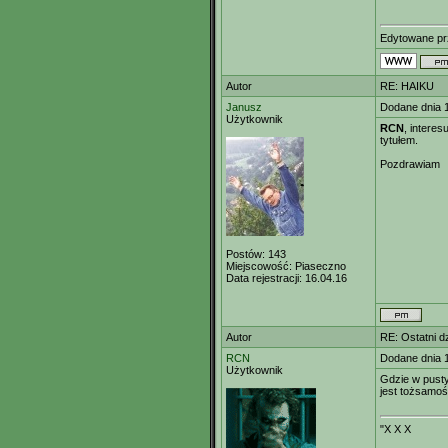
Edytowane p
Autor
RE: HAIKU
Janusz
Dodane dnia 
Użytkownik
RCN
, intere
tytułem.
Pozdrawiam
Postów:
143
Miejscowość:
Piaseczno
Data rejestracji:
16.04.16
Autor
RE: Ostatni dz
RCN
Dodane dnia 
Użytkownik
Gdzie w pust
jest tożsamo
"X X X