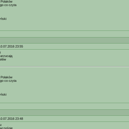
 Polaków
ego co czyta
yński
10.07.2016 23:55
i
zarzucają
 słów
 Polaków
ego co czyta
yński
10.07.2016 23:48
u
 wcześnie