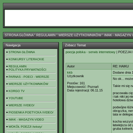
STRONA GŁÓWNA
ˇ
REGULAMIN
ˇ
WIERSZE UŻYTKOWNIKÓW
ˇ
IMAK - MAGAZYN 
Nawigacja
Zobacz Temat
poezja polska - serwis internetowy
| POEZJA I
STRONA GŁÓWNA
KONKURSY LITERACKIE
Autor
RE: HAIKU
REGULAMIN
POLITYKA PRYWATNOŚCI
kkb
Dodane dnia 
Użytkownik
PARNAS - POECI - WIERSZE
No ok... może
Postów:
161
WIERSZE UŻYTKOWNIKÓW
Takie mi się n
Miejscowość:
Poznań
Data rejestracji:
06.11.15
KORGO TV
pracowała ci
i tak nikt jej 
YOUTUBE
hotelowa dzi
WIERSZE /VIDEO/
podwójne łóż
obrączka, ne
PIOSENKA POETYCKA /VIDEO/
tata w delegac
IMAK - MAGAZYN VIDEO
kocha wszyst
łatwiejsza od
WOKÓŁ POEZJI /teksty/
gruba kelnerk