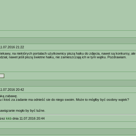
11.07.2016 21:22
iekawy, na niektórych portalach użytkownicy piszą haiku do zdjęcia, nawet są konkursy, ale 
dział, nawet jeśli piszą świetne haiku, nie zamieszczają ich w tym wątku. Pozdrawiam.
11.07.2016 20:42
aką zabawę.
ku i ktoś za zadanie ma odnieść sie do niego swoim. Może to mógłby być osobny wątek?
nawiązanie mogło by być luźne.
rzez
kkb
dnia 11.07.2016 20:44