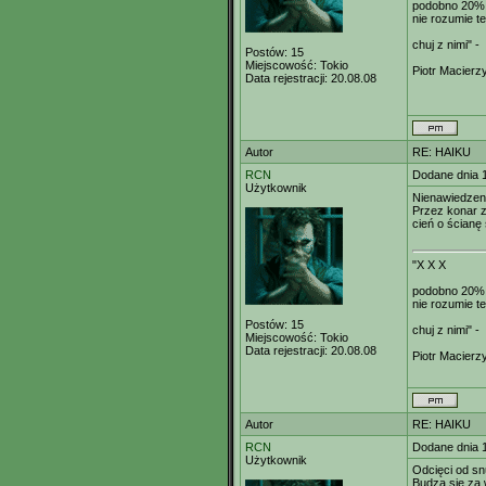
podobno 20%
nie rozumie t
chuj z nimi" -
Postów:
15
Miejscowość:
Tokio
Piotr Macierz
Data rejestracji:
20.08.08
Autor
RE: HAIKU
RCN
Dodane dnia 
Użytkownik
Nienawiedzen
Przez konar 
cień o ścianę
"X X X
podobno 20%
nie rozumie t
Postów:
15
chuj z nimi" -
Miejscowość:
Tokio
Data rejestracji:
20.08.08
Piotr Macierz
Autor
RE: HAIKU
RCN
Dodane dnia 
Użytkownik
Odcięci od sn
Budzą się za