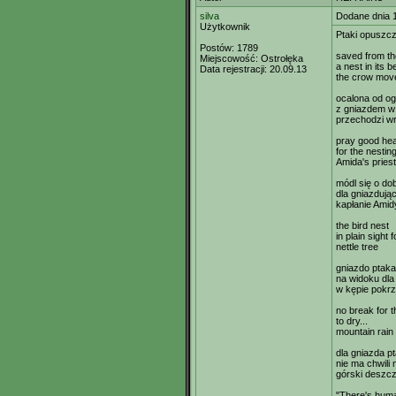
silva
Dodane dnia 
Użytkownik
Ptaki opuszcz
Postów:
1789
saved from the
Miejscowość:
Ostrołęka
a nest in its b
Data rejestracji:
20.09.13
the crow mov
ocalona od og
z gniazdem w d
przechodzi w
pray good hea
for the nesting
Amida's priest
módl się o do
dla gniazdują
kapłanie Amid
the bird nest
in plain sight f
nettle tree
gniazdo ptaka
na widoku dla
w kępie pokr
no break for t
to dry...
mountain rain
dla gniazda p
nie ma chwili 
górski deszc
"There's huma