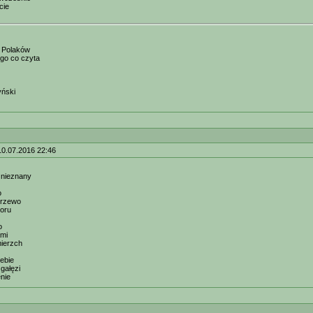
cie
 Polaków
ego co czyta
yński
10.07.2016 22:46
: nieznany
o
 drzewo
zoru
o
ami
mierzch
iebie
gałęzi
enie