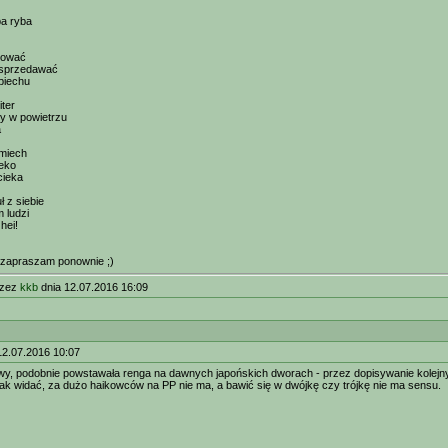
a ryba
pować
 sprzedawać
piechu
iter
y w powietrzu
a
miech
leko
cieka
ł z siebie
 ludzi
hei!
 zapraszam ponownie ;)
rzez
kkb
dnia 12.07.2016 16:09
12.07.2016 10:07
wy, podobnie powstawała renga na dawnych japońskich dworach - przez dopisywanie kolejn
, jak widać, za dużo haikowców na PP nie ma, a bawić się w dwójkę czy trójkę nie ma sensu.