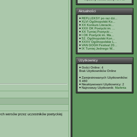
Aktualności
REFLLEKSY po raz dzi...
XLVI Ogólnopolski Ko...
XX Konkurs Literacki...
XXX OK Poetycki im. ...
XX Turniej Poetycki ...
I OK Poetycki im. Ma...
52. Ogólnopolski Kon...
XXXV Ogólnopolskie L...
VAN GOGH Festival 20...
IX Turniej Jednego W...
Użytkownicy
Gości Online: 4
Brak Użytkowników Online
Zarejestrowanych Użytkowników:
6 460
Nieaktywowani Użytkownicy: 2
Najnowszy Użytkownik:
Marletta
ych wersów przez uczestników poetyckiej