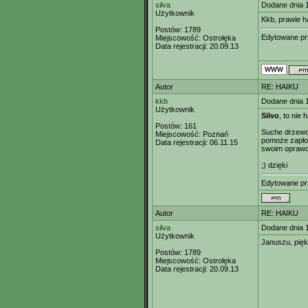
silva
Dodane dnia 
Użytkownik
Kkb, prawie 
Postów:
1789
Edytowane p
Miejscowość:
Ostrołęka
Data rejestracji:
20.09.13
Autor
RE: HAIKU
kkb
Dodane dnia 
Użytkownik
Silvo
, to nie h
Postów:
161
Suche drzewo
Miejscowość:
Poznań
pomoże zapł
Data rejestracji:
06.11.15
swoim opraw
;) dzięki
Edytowane p
Autor
RE: HAIKU
silva
Dodane dnia 1
Użytkownik
Januszu, pięk
Postów:
1789
Miejscowość:
Ostrołęka
Data rejestracji:
20.09.13