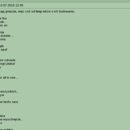
10.07.2016 12:45
ają gniazda, więc coś od
Issy
także o ich budowaniu:
 fire
eak...
es on
nia
ziobie ...
rona
lth
 bird!
bre zdrowie
cego ptaka!
y
or all to see...
 wszystkich...
zyw
he bird's nest
taka
na wyschnięcie...
zu
n goblins