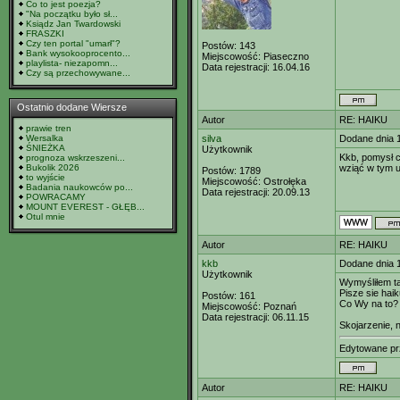
Co to jest poezja?
"Na początku było sł...
Ksiądz Jan Twardowski
FRASZKI
Czy ten portal "umarł"?
Postów:
143
Bank wysokooprocento...
Miejscowość:
Piaseczno
playlista- niezapomn...
Data rejestracji:
16.04.16
Czy są przechowywane...
Ostatnio dodane Wiersze
Autor
RE: HAIKU
prawie tren
Wersalka
silva
Dodane dnia 
ŚNIEŻKA
Użytkownik
Kkb, pomysł c
prognoza wskrzeszeni...
Bukolik 2026
wziąć w tym u
Postów:
1789
to wyjście
Miejscowość:
Ostrołęka
Badania naukowców po...
Data rejestracji:
20.09.13
POWRACAMY
MOUNT EVEREST - GŁĘB...
Otul mnie
Autor
RE: HAIKU
kkb
Dodane dnia 
Użytkownik
Wymyśliłem t
Pisze sie hai
Postów:
161
Co Wy na to?
Miejscowość:
Poznań
Data rejestracji:
06.11.15
Skojarzenie, 
Edytowane p
Autor
RE: HAIKU