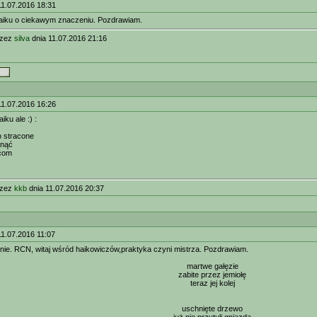
11.07.2016 18:31
haiku o ciekawym znaczeniu. Pozdrawiam.
rzez
silva
dnia 11.07.2016 21:16
11.07.2016 16:26
aiku ale :) :
 stracone
onąć
com
rzez
kkb
dnia 11.07.2016 20:37
1.07.2016 11:07
nie. RCN, witaj wśród haikowiczów,praktyka czyni mistrza. Pozdrawiam.
martwe gałęzie
zabite przez jemiołę
teraz jej kolej
uschnięte drzewo