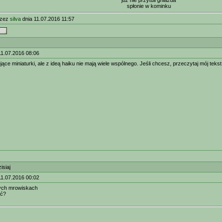
już nie przytuli gniazda
spłonie w kominku
rzez
silva
dnia 11.07.2016 11:57
11.07.2016 08:06
sujące miniaturki, ale z ideą haiku nie mają wiele wspólnego. Jeśli chcesz, przeczytaj mój t
isiaj
11.07.2016 00:02
ych mrowiskach
ść?