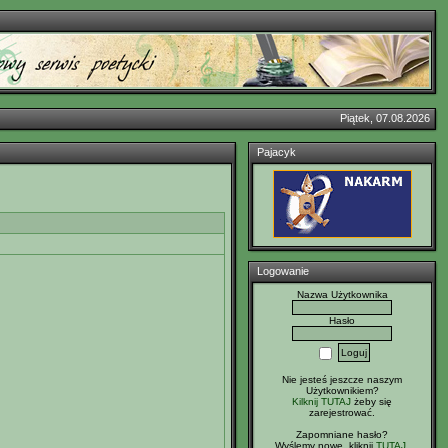
Piątek, 07.08.2026
Pajacyk
Logowanie
Nazwa Użytkownika
Hasło
Nie jesteś jeszcze naszym
Użytkownikiem?
Kilknij TUTAJ
żeby się
zarejestrować.
Zapomniane hasło?
Wyślemy nowe, kliknij
TUTAJ
.