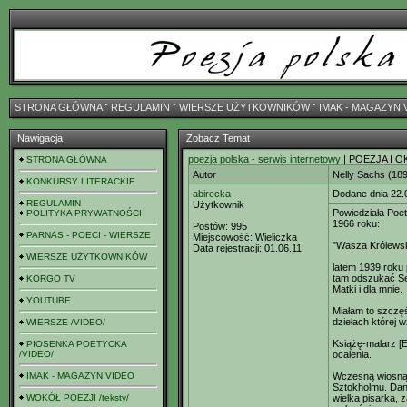
STRONA GŁÓWNA
ˇ
REGULAMIN
ˇ
WIERSZE UŻYTKOWNIKÓW
ˇ
IMAK - MAGAZYN 
Nawigacja
Zobacz Temat
poezja polska - serwis internetowy
| POEZJA I O
STRONA GŁÓWNA
Autor
Nelly Sachs (18
KONKURSY LITERACKIE
abirecka
Dodane dnia 22.
REGULAMIN
Użytkownik
Powiedziała Poet
POLITYKA PRYWATNOŚCI
1966 roku:
Postów:
995
PARNAS - POECI - WIERSZE
Miejscowość:
Wieliczka
"Wasza Królewsk
Data rejestracji:
01.06.11
WIERSZE UŻYTKOWNIKÓW
latem 1939 roku 
tam odszukać Sel
KORGO TV
Matki i dla mnie.
YOUTUBE
Miałam to szczę
dziełach której w
WIERSZE /VIDEO/
Książę-malarz [E
PIOSENKA POETYCKA
/VIDEO/
ocalenia.
IMAK - MAGAZYN VIDEO
Wczesną wiosną,
Sztokholmu. Dani
WOKÓŁ POEZJI /teksty/
wielka pisarka, 