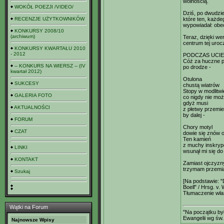
wolnością.
WOKÓŁ POEZJI /VIDEO/
Dziś, po dwudzi
RECENZJE UŻYTKOWNIKÓW
które ten, każde
wypowiadał: obec
KONKURSY 2008/10
(archiwum)
Teraz, dzięki w
centrum tej uroc
KONKURSY KWARTAŁU 2010
- 2012
PODCZAS UCIE
Cóż za huczne p
-- KONKURS NA WIERSZ -- (IV
po drodze -
kwartał 2012)
Otulona
SUKCESY
chustą wiatrów
Stopy w modlitwi
GALERIA FOTO
co nigdy nie mo
gdyż musi
AKTUALNOŚCI
z płetwy przemie
by dalej -
FORUM
Chory motyl
CZAT
dowie się znów 
Ten kamień
z muchy inskryp
LINKI
wsunął mi się do 
KONTAKT
Zamiast ojczyzn
trzymam przemia
Szukaj
[Na podstawie: 
Boell" / Hrsg. v
Tłumaczenie wła
Wątki na Forum
"Na początku był
Ewangelii wg św.
Najnowsze Wpisy