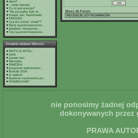
slam?
...moje wiersze
Co to jest poezja?
Skocz do Forum:
"Na początku było sł...
Ksiądz Jan Twardowski
FRASZKI
Czy ten portal "umarł"?
Bank wysokooprocento...
playlista- niezapomn...
Czy są przechowywane...
Ostatnio dodane Wiersze
MOTYLE MYŚLI
optio
prawie tren
Wersalka
ŚNIEŻKA
prognoza wskrzeszeni...
Bukolik 2026
to wyjście
Badania naukowców po...
POWRACAMY
nie ponosimy żadnej odp
dokonywanych przez g
PRAWA AUTO