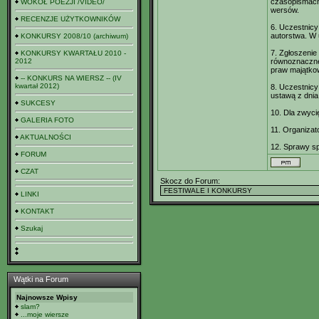
czasopismach 
WOKÓŁ POEZJI /VIDEO/
wersów.
RECENZJE UŻYTKOWNIKÓW
6. Uczestnicy
autorstwa. W
KONKURSY 2008/10 (archiwum)
7. Zgłoszenie
KONKURSY KWARTAŁU 2010 -
2012
równoznaczne
praw majątkow
-- KONKURS NA WIERSZ -- (IV
kwartał 2012)
8. Uczestnic
ustawą z dnia
SUKCESY
10. Dla zwyci
GALERIA FOTO
11. Organizat
AKTUALNOŚCI
12. Sprawy sp
FORUM
CZAT
Skocz do Forum:
LINKI
KONTAKT
Szukaj
Wątki na Forum
Najnowsze Wpisy
slam?
...moje wiersze