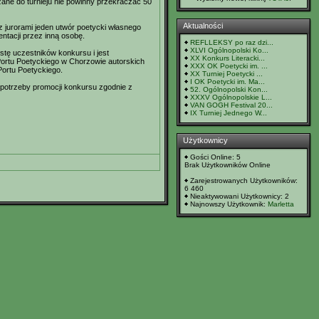
ane do turnieju nie powinny przekraczać 50
Aktualności
 jurorami jeden utwór poetycki własnego
tacji przez inną osobę.
REFLLEKSY po raz dzi...
XLVI Ogólnopolski Ko...
stę uczestników konkursu i jest
XX Konkurs Literacki...
ortu Poetyckiego w Chorzowie autorskich
XXX OK Poetycki im. ...
Portu Poetyckiego.
XX Turniej Poetycki ...
I OK Poetycki im. Ma...
potrzeby promocji konkursu zgodnie z
52. Ogólnopolski Kon...
XXXV Ogólnopolskie L...
VAN GOGH Festival 20...
IX Turniej Jednego W...
Użytkownicy
Gości Online: 5
Brak Użytkowników Online
Zarejestrowanych Użytkowników:
6 460
Nieaktywowani Użytkownicy: 2
Najnowszy Użytkownik:
Marletta