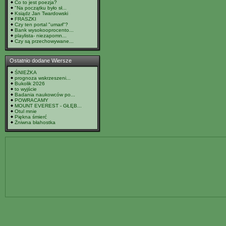
Co to jest poezja?
"Na początku było sł...
Ksiądz Jan Twardowski
FRASZKI
Czy ten portal "umarł"?
Bank wysokooprocento...
playlista- niezapomn...
Czy są przechowywane...
Ostatnio dodane Wiersze
ŚNIEŻKA
prognoza wskrzeszeni...
Bukolik 2026
to wyjście
Badania naukowców po...
POWRACAMY
MOUNT EVEREST - GŁĘB...
Otul mnie
Piękna śmierć
Żniwna błahostka