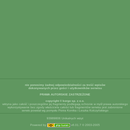
nie ponosimy żadnej odpowiedzialności za treść wpisów
dokonywanych przez gości i użytkowników serwisu
PRAWA AUTORSKIE ZASTRZEŻONE
copyright © korgo sp. z o.o.
witryna jako całość i poszczególne jej fragmenty podlegają ochronie w myśl prawa autorskiego
wykorzystywanie bez zgody właściciela całości lub fragmentów serwisu jest zabronione
serwis powstał wg pomysłu Piotra Kontka i Leszka Kolczyńskiego
93989806 Unikalnych wizyt
Powered by
v6.01.7 © 2003-2005