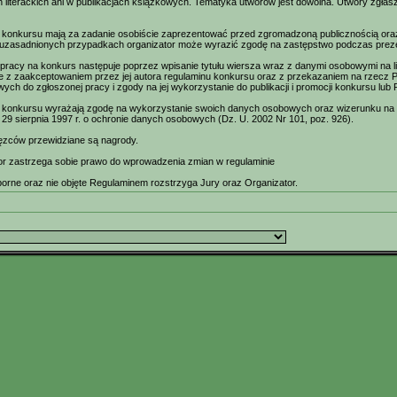
literackich ani w publikacjach książkowych. Tematyka utworów jest dowolna. Utwory zgłasz
 konkursu mają za zadanie osobiście zaprezentować przed zgromadzoną publicznością oraz
 uzasadnionych przypadkach organizator może wyrazić zgodę na zastępstwo podczas prezen
 pracy na konkurs następuje poprzez wpisanie tytułu wiersza wraz z danymi osobowymi na li
 z zaakceptowaniem przez jej autora regulaminu konkursu oraz z przekazaniem na rzecz P
ych do zgłoszonej pracy i zgody na jej wykorzystanie do publikacji i promocji konkursu lub 
y konkursu wyrażają zgodę na wykorzystanie swoich danych osobowych oraz wizerunku na 
 29 sierpnia 1997 r. o ochronie danych osobowych (Dz. U. 2002 Nr 101, poz. 926).
ęzców przewidziane są nagrody.
or zastrzega sobie prawo do wprowadzenia zmian w regulaminie
orne oraz nie objęte Regulaminem rozstrzyga Jury oraz Organizator.