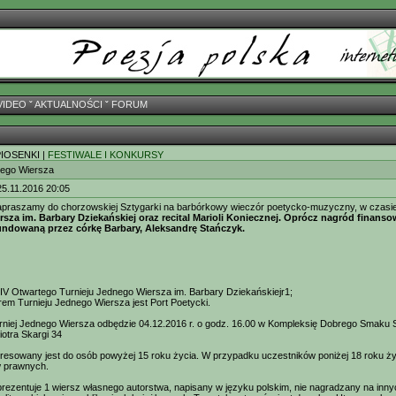
VIDEO
ˇ
AKTUALNOŚCI
ˇ
FORUM
PIOSENKI |
FESTIWALE I KONKURSY
ego Wiersza
25.11.2016 20:05
apraszamy do chorzowskiej Sztygarki na barbórkowy wieczór poetycko-muzyczny, w czasie
sza im. Barbary Dziekańskiej oraz recital Marioli Koniecznej. Oprócz nagród finan
undowaną przez córkę Barbary, Aleksandrę Stańczyk.
 IV Otwartego Turnieju Jednego Wiersza im. Barbary Dziekańskiejr1;
rem Turnieju Jednego Wiersza jest Port Poetycki.
rniej Jednego Wiersza odbędzie 04.12.2016 r. o godz. 16.00 w Kompleksię Dobrego Smaku 
iotra Skargi 34
resowany jest do osób powyżej 15 roku życia. W przypadku uczestników poniżej 18 roku 
w prawnych.
prezentuje 1 wiersz własnego autorstwa, napisany w języku polskim, nie nagradzany na in