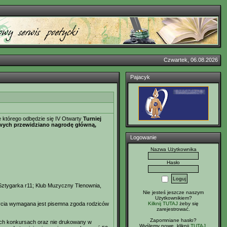
Czwartek, 06.08.2026
Pajacyk
 którego odbędzie się IV Otwarty
Turniej
sowych przewidziano nagrodę główną,
Logowanie
Nazwa Użytkownika
Hasło
Sztygarka r11; Klub Muzyczny Tlenownia,
Nie jesteś jeszcze naszym
Użytkownikiem?
Kilknij TUTAJ
żeby się
życia wymagana jest pisemna zgoda rodziców
zarejestrować.
Zapomniane hasło?
nych konkursach oraz nie drukowany w
Wyślemy nowe, kliknij
TUTAJ
.