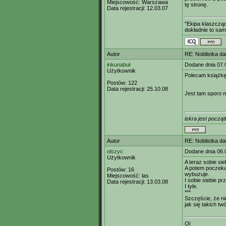
Miejscowość:
Warszawa
tę stronę.
Data rejestracji:
12.03.07
"Ekipa klaszcząc
dokładnie to sam
Autor
RE: Noblistka dał
inkunabuł
Dodane dnia 07.
Użytkownik
Polecam książkę 
Postów:
122
Data rejestracji:
25.10.08
Jest tam sporo m.
iskra jest począt
Autor
RE: Noblistka dał
olszyc
Dodane dnia 06.
Użytkownik
A teraz sobie si
A potem poczekaj
Postów:
16
wybuzuje.
Miejscowość:
las
I sobie siebie pr
Data rejestracji:
13.03.08
I tyle.
***
Szczęście, że nie
jak się takich t
Ol