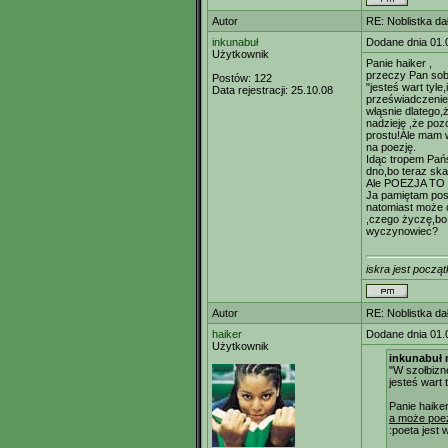
Autor
RE: Noblistka dał
inkunabuł
Dodane dnia 01.
Użytkownik
Panie haiker ,
przeczy Pan sob
Postów:
122
"jesteś wart tyle
Data rejestracji:
25.10.08
przeświadczenie ,
włąsnie dlatego,
nadzieję ,że pozo
prostu!Ale mam 
na poezję.
Idąc tropem Pań
dno,bo teraz ska
Ale POEZJA TO N
Ja pamiętam posz
natomiast może 
,czego życzę,bo j
wyczynowiec?
iskra jest począt
Autor
RE: Noblistka dał
haiker
Dodane dnia 01.
Użytkownik
inkunabuł n
"W szołbizn
jesteś wart t
Panie haiker
a może poez
:poeta jest 