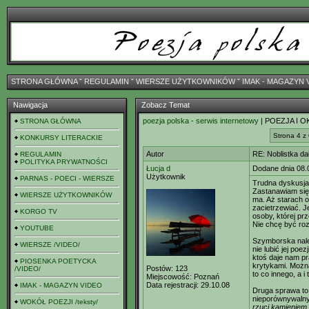
STRONA GŁÓWNA
ˇ
REGULAMIN
ˇ
WIERSZE UŻYTKOWNIKÓW
ˇ
IMAK - MAGAZYN 
Nawigacja
Zobacz Temat
poezja polska - serwis internetowy
| POEZJA I O
STRONA GŁÓWNA
Strona 4 z 
KONKURSY LITERACKIE
Autor
RE: Noblistka dał
REGULAMIN
POLITYKA PRYWATNOŚCI
Łucja d
Dodane dnia 08.
Użytkownik
PARNAS - POECI - WIERSZE
Trudna dyskusja
Zastanawiam się 
WIERSZE UŻYTKOWNIKÓW
ma. Aż starach o
zacietrzewiać. Je
KORGO TV
osoby, której pr
Nie chcę być roz
YOUTUBE
Szymborska nale
WIERSZE /VIDEO/
nie lubić jej poe
ktoś daje nam pr
PIOSENKA POETYCKA
krytykami. Można
Postów:
123
/VIDEO/
to co innego, a i
Miejscowość:
Poznań
Data rejestracji:
29.10.08
IMAK - MAGAZYN VIDEO
Druga sprawa to 
nieporównywalnyc
WOKÓŁ POEZJI /teksty/
rzuci kamieniem