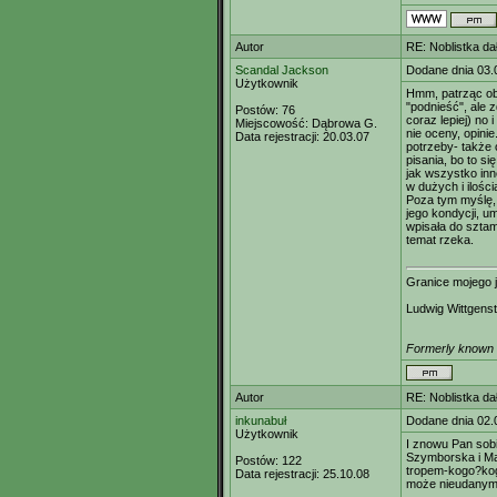
Autor
RE: Noblistka dał
Scandal Jackson
Dodane dnia 03.
Użytkownik
Hmm, patrząc ob
"podnieść", ale
Postów:
76
coraz lepiej) no 
Miejscowość:
Dąbrowa G.
nie oceny, opini
Data rejestracji:
20.03.07
potrzeby- także 
pisania, bo to s
jak wszystko inn
w dużych i ilości
Poza tym myślę, 
jego kondycji, u
wpisała do sztam
temat rzeka.
Granice mojego 
Ludwig Wittgenst
Formerly known a
Autor
RE: Noblistka dał
inkunabuł
Dodane dnia 02.
Użytkownik
I znowu Pan sobie
Szymborska i Ma
Postów:
122
tropem-kogo?kogo
Data rejestracji:
25.10.08
może nieudanym