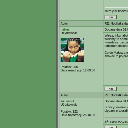
iskra jest począt
Autor
RE: Noblistka dał
haiker
Dodane dnia 02.
Użytkownik
Wiesz, inkunabuł
widzimy te same.
twierdzisz, że p
odbiorem moich s
Co do Małysza to
skakać to po pro
Postów:
268
Data rejestracji:
12.09.08
Autor
RE: Noblistka dał
inkunabuł
Dodane dnia 01.
Użytkownik
i zdecydownaie 
błędami ortogra
Postów:
122
Data rejestracji:
25.10.08
iskra jest począt