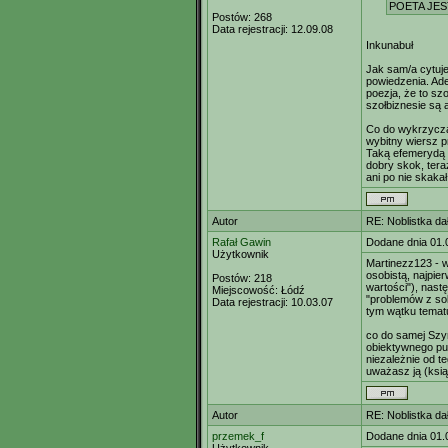
POETA JEST
Postów:
268
Data rejestracji:
12.09.08
Inkunabuł
Jak sam/a cytuj
powiedzenia. Ade
poezja, że to sz
szołbiznesie są
Co do wykrzycza
wybitny wiersz 
Taką efemerydą b
dobry skok, tera
ani po nie skaka
Autor
RE: Noblistka dał
Rafał Gawin
Dodane dnia 01.
Użytkownik
Martinezz123 - w
osobistą, najpie
Postów:
218
wartości"), nast
Miejscowość:
Łódź
"problemów z so
Data rejestracji:
10.03.07
tym wątku temat
co do samej Szym
obiektywnego pun
niezależnie od te
uważasz ją (ksią
Autor
RE: Noblistka dał
przemek_f
Dodane dnia 01.