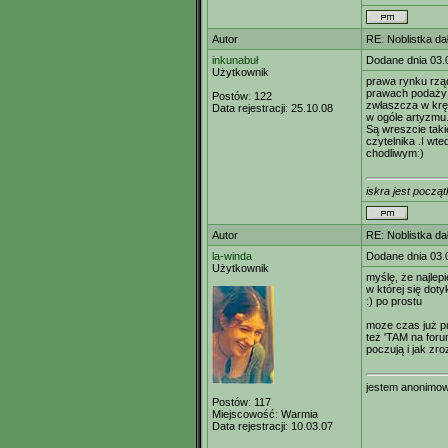
Autor
RE: Noblistka dał
inkunabuł
Dodane dnia 03.
Użytkownik
prawa rynku rząd
prawach podaży 
Postów:
122
zwłaszcza w kręg
Data rejestracji:
25.10.08
w ogóle artyzmu
Są wreszcie taki
czytelnika .I wte
chodliwym:)
iskra jest począt
Autor
RE: Noblistka dał
la-winda
Dodane dnia 03.
Użytkownik
myślę, że najlep
w której się doty
:) po prostu
moze czas już pr
też 'TAM na foru
poczują i jak zro
jestem anonimowa
Postów:
117
Miejscowość:
Warmia
Data rejestracji:
10.03.07