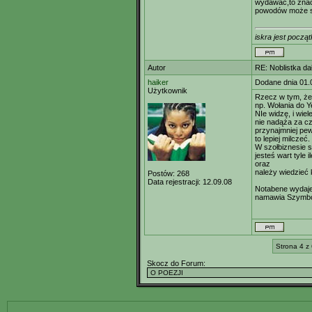
wydawac,to znacz
powodów może so
iskra jest począt
Autor
RE: Noblistka dał
haiker
Dodane dnia 01.
Użytkownik
Rzecz w tym, że
np. Wołania do Ye
NIe widzę, i wie
nie nadąża za cz
przynajmniej pew
to lepiej milczeć.
W szołbiznesie 
jesteś wart tyle il
oraz
należy wiedzieć 
Postów:
268
Data rejestracji:
12.09.08
Notabene wydaje 
namawia Szymbor
Strona 4 z 
Skocz do Forum: