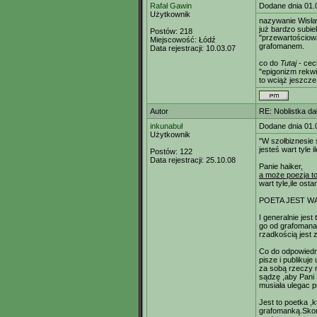
Rafał Gawin
Dodane dnia 01.
Użytkownik
nazywanie Wisław
już bardzo subi
Postów:
218
"przewartościowa
Miejscowość:
Łódź
grafomanem.
Data rejestracji:
10.03.07
co do
Tutaj
- cec
"epigonizm rekw
to wciąż jeszcze
Autor
RE: Noblistka dał
inkunabuł
Dodane dnia 01.
Użytkownik
"W szołbiznesie
jesteś wart tyle il
Postów:
122
Data rejestracji:
25.10.08
Panie haiker,
a może poezja to
wart tyle,ile ost
POETA JEST WA
I generalnie jest
go od grafomana) 
rzadkością jest 
Co do odpowiedn
pisze i publikuj
za sobą rzeczy n
sądzę ,aby Pani
musiała ulegac p
Jest to poetka ,
grafomanką.Skor