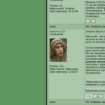
Użytkownik
Martinezz123 (ż
Ci się nie podob
Postów:
23
powinna
zamknąć
Miejscowość:
Kraków
sformułowania. T
Data rejestracji:
16.12.08
drugiego lub trz
krytykujesz.
Autor
RE: Noblistka dał
Martinezz123
Dodane dnia 01.
Użytkownik
Wierszofil - cie
wyrazac je bez 
wraz ze wzroste
Co do ostatniego
pare innych potra
Nic nie usprawie
nazwisko. Wrecz
trzymania pewn
powodu narusze
Jesli autor z tak
Postów:
271
posadzil to ewid
Miejscowość:
Warszawa
autocenzury wyr
Data rejestracji:
12.03.07
Szymborska.
"Ekipa klaszcząc
dokładnie to sam
Edytowane prz
Autor
RE: Noblistka dał