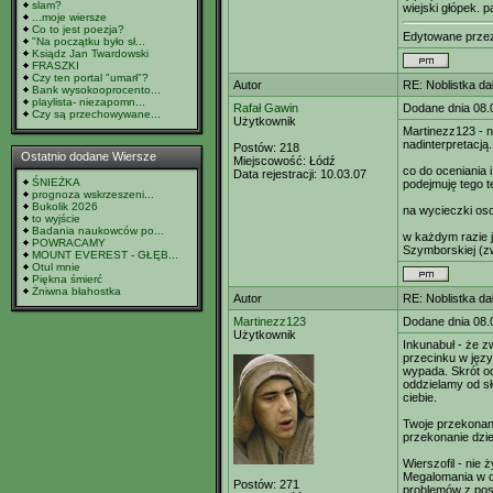
slam?
wiejski głópek. p
...moje wiersze
Co to jest poezja?
Edytowane prz
"Na początku było sł...
Ksiądz Jan Twardowski
FRASZKI
Czy ten portal "umarł"?
Autor
RE: Noblistka dał
Bank wysokooprocento...
playlista- niezapomn...
Rafał Gawin
Dodane dnia 08.
Czy są przechowywane...
Użytkownik
Martinezz123 - n
nadinterpretacją.
Postów:
218
Ostatnio dodane Wiersze
Miejscowość:
Łódź
co do oceniania i
Data rejestracji:
10.03.07
ŚNIEŻKA
podejmuję tego 
prognoza wskrzeszeni...
Bukolik 2026
na wycieczki oso
to wyjście
Badania naukowców po...
w każdym razie j
POWRACAMY
Szymborskiej (zw
MOUNT EVEREST - GŁĘB...
Otul mnie
Piękna śmierć
Żniwna błahostka
Autor
RE: Noblistka dał
Martinezz123
Dodane dnia 08.
Użytkownik
Inkunabuł - że 
przecinku w jęz
wypada. Skrót o
oddzielamy od sł
ciebie.
Twoje przekonanie
przekonanie dzi
Wierszofil - nie
Megalomania w oc
Postów:
271
problemów z pos