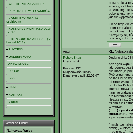
popatrzcie ja pis
WOKÓŁ POEZJI /VIDEO/
znaczy, że ktoś c
że widzimy błędy
RECENZJE UŻYTKOWNIKÓW
pokora jest niem
jak się wypowia
KONKURSY 2008/10
(archiwum)
Co do tego co jes
sport ten najlep
KONKURSY KWARTAŁU 2010
nieciekawym. Uwa
- 2012
rozwijamy się ró
potrzeby i dni. 
-- KONKURS NA WIERSZ -- (IV
kwartał 2012)
SUKCESY
Autor
RE: Noblistka dał
GALERIA FOTO
Robert Shap
Dodane dnia 08.
Użytkownik
AKTUALNOŚCI
bez sęsu wątek.
jak również bez 
Postów:
132
FORUM
nie lubicie jej poe
Miejscowość:
lublin
Twój argument, W
Data rejestracji:
22.07.07
CZAT
bo nie lubi nasz
sformułowane, ale
od Jacka Dehnela
LINKI
internet, nowa t
nam nie ułatwia 
KONTAKT
a z Martinezem n
i jeszcze raz, D
Szukaj
trzeba się zesta
to wierzę.
(_ _ _) - post 
Regulaminu PP
a poczytam sobie
Wątki na Forum
"myślę, że najle
chwilę', w której
Najnowsze Wpisy
:) po prostu" - 