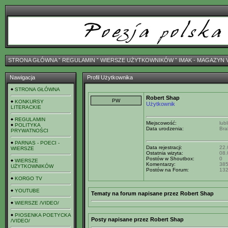
STRONA GŁÓWNA
ˇ
REGULAMIN
ˇ
WIERSZE UŻYTKOWNIKÓW
ˇ
IMAK - MAGAZYN 
Nawigacja
Profil Użytkownika
STRONA GŁÓWNA
Robert Shap
KONKURSY
Użytkownik
LITERACKIE
REGULAMIN
Miejscowość:
lubl
POLITYKA
Data urodzenia:
Bra
PRYWATNOŚCI
PARNAS - POECI -
Data rejestracji:
22.
WIERSZE
Ostatnia wizyta:
08.
Postów w Shoutbox:
0
WIERSZE
Komentarzy:
38
UŻYTKOWNIKÓW
Postów na Forum:
13
KORGO TV
YOUTUBE
Tematy na forum napisane przez Robert Shap
WIERSZE /VIDEO/
PIOSENKA POETYCKA
Posty napisane przez Robert Shap
/VIDEO/