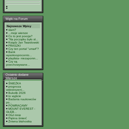
Wątki na Forum
Najnowsze Wpisy
slam?
...moje wiersze
Co to jest poezja?
"Na początku było sł...
Ksiądz Jan Twardowski
FRASZKI
Czy ten portal "umarł"?
Bank
wysokooprocento...
playlista- niezapomn...
Czy są
przechowywane...
Ostatnio dodane
Wiersze
ŚNIEŻKA
prognoza
wskrzeszeni...
Bukolik 2026
to wyjście
Badania naukowców
po...
POWRACAMY
MOUNT EVEREST -
GŁĘB...
Otul mnie
Piękna śmierć
Żniwna błahostka