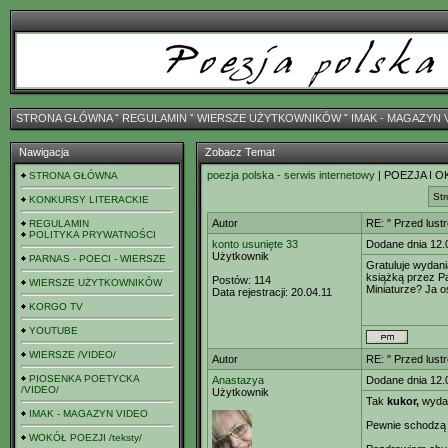
STRONA GŁÓWNA
ˇ
REGULAMIN
ˇ
WIERSZE UŻYTKOWNIKÓW
ˇ
IMAK - MAGAZYN 
Nawigacja
Zobacz Temat
poezja polska - serwis internetowy
| POEZJA I O
STRONA GŁÓWNA
Str
KONKURSY LITERACKIE
Autor
RE: " Przed lust
REGULAMIN
POLITYKA PRYWATNOŚCI
konto usunięte 33
Dodane dnia 12.
Użytkownik
PARNAS - POECI - WIERSZE
Gratuluje wydani
książką przez Pa
Postów:
114
WIERSZE UŻYTKOWNIKÓW
Miniaturze? Ja o
Data rejestracji:
20.04.11
KORGO TV
YOUTUBE
WIERSZE /VIDEO/
Autor
RE: " Przed lust
PIOSENKA POETYCKA
Anastazya
Dodane dnia 12.
/VIDEO/
Użytkownik
Tak
kukor,
wydaw
IMAK - MAGAZYN VIDEO
Pewnie schodzą 
WOKÓŁ POEZJI /teksty/