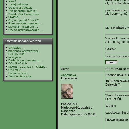
slam?
ot, tak sobie dy
...moje wiersze
Co to jest poezja?
pozdrawiam szcz
"Na początku było sł...
ale i autorkę też 
Ksiądz Jan Twardowski
FRASZKI
Czy ten portal "umarł"?
Bank wysokooprocento...
playlista- niezapomn...
ps: a wydawcy wi
Czy są przechowywane...
Wisi mi kto wisi n
Ostatnio dodane Wiersze
A kto o nią się op
ŚNIEŻKA
Grabaż
prognoza wskrzeszeni...
Bukolik 2026
Edytowane prz
to wyjście
Badania naukowców po...
POWRACAMY
MOUNT EVEREST - GŁĘB...
Autor
RE: " Przed lust
Otul mnie
Piękna śmierć
Anastazya
Dodane dnia 09.
Żniwna błahostka
Użytkownik
Tak Rosa równie
Dziękuję:))
"Jeśli chcesz r
przyszłość."
Postów:
50
W. Allen
Miejscowość:
gdzieś z
bieszczad
czesława milesz
Data rejestracji:
27.02.11
http://anastazya.