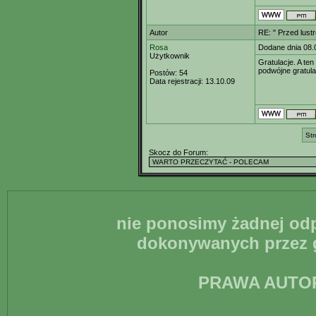
Autor
RE: " Przed lust
Rosa
Dodane dnia 08.
Użytkownik
Gratulacje. A te
podwójne gratulac
Postów:
54
Data rejestracji:
13.10.09
Str
Skocz do Forum:
nie ponosimy żadnej odp
dokonywanych przez g
PRAWA AUTO