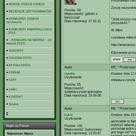
Pozdrawiam obu
WOKÓŁ POEZJI /VIDEO/
Życzę wszystkie
Postów:
50
RECENZJE UŻYTKOWNIKÓW
Miejscowość:
gdzieś z
bieszczad
KONKURSY 2008/10
"Jeśli chcesz r
Data rejestracji:
27.02.11
(archiwum)
przyszłość."
KONKURSY KWARTAŁU 2010
W. Allen
- 2012
czesława milesz
-- KONKURS NA WIERSZ -- (IV
kwartał 2012)
http://anastazya.
SUKCESY
Edytowane prze
GALERIA FOTO
AKTUALNOŚCI
Autor
RE: " Przed lust
FORUM
stanley
Dodane dnia 12.
Użytkownik
CZAT
miniatura zeszła
Postów:
65
Miejscowość:
LINKI
świętokrzyskie-jędrzejów
Data rejestracji:
19.09.08
KONTAKT
Szukaj
Autor
RE: " Przed lust
kukor
Dodane dnia 10.
Użytkownik
generalnie to faj
wyłożyć własne 
Wątki na Forum
Postów:
191
pozostaje jedno 
Miejscowość:
kukorzewo
jest tego cel? cz
Data rejestracji:
13.03.07
Najnowsze Wpisy
książek poczekać