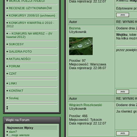
A wiersz
mag
WOKÓŁ POEZJI /VIDEO/
Data rejestracji:
22.12.07
RECENZJE UŻYTKOWNIKÓW
Edytowane p
KONKURSY 2008/10 (archiwum)
Autor
RE: WYNIKI 
KONKURSY KWARTAŁU 2010 -
2012
Bożena
Dodane dnia 
Użytkownik
-- KONKURS NA WIERSZ -- (IV
Wojtku
, tobi
kwartał 2012)
Na kilka możn
SUKCESY
przez powięks
GALERIA FOTO
AKTUALNOŚCI
Postów:
97
Miejscowość:
Warszawa
FORUM
Data rejestracji:
22.08.07
CZAT
LINKI
KONTAKT
Szukaj
Autor
RE: WYNIKI 
Wojciech Roszkowski
Dodane dnia 
Użytkownik
Ja również gra
Postów:
466
Miejscowość:
Tykocin
Wątki na Forum
Data rejestracji:
22.12.07
Najnowsze Wpisy
slam?
...moje wiersze