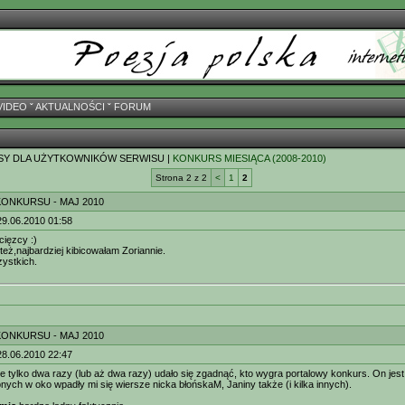
VIDEO
ˇ
AKTUALNOŚCI
ˇ
FORUM
SY DLA UŻYTKOWNIKÓW SERWISU |
KONKURS MIESIĄCA (2008-2010)
Strona 2 z 2
<
1
2
KONKURSU - MAJ 2010
29.06.2010 01:58
cięzcy :)
eż,najbardziej kibicowałam Zoriannie.
ystkich.
KONKURSU - MAJ 2010
28.06.2010 22:47
e tylko dwa razy (lub aż dwa razy) udało się zgadnąć, kto wygra portalowy konkurs. On jest
nych w oko wpadły mi się wiersze nicka błońskaM, Janiny także (i kilka innych).