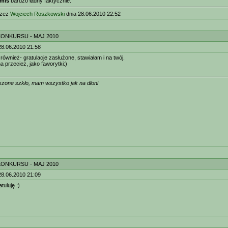
mis
bardzo ładny faktycznie.
rzez
Wojciech Roszkowski
dnia 28.06.2010 22:52
KONKURSU - MAJ 2010
28.06.2010 21:58
e również- gratulacje zasłużone, stawiałam i na twój.
a przecież, jako faworytki:)
zone szkło, mam wszystko jak na dłoni
KONKURSU - MAJ 2010
28.06.2010 21:09
tuluję :)