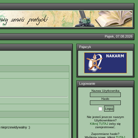
Piątek, 07.08.2026
Pajacyk
Logowanie
Nazwa Użytkownika
Hasło
Nie jesteś jeszcze naszym
Użytkownikiem?
Kilknij TUTAJ
żeby się
zarejestrować.
 nieprzewidywalny :)
Zapomniane hasło?
Wyślemy nowe, kliknij
TUTAJ
.