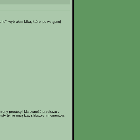
chu", wybrałem kilka, które, po wstępnej
strony prostotę i klarowność przekazu z
eksty te nie mają tzw. słabszych momentów.