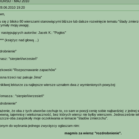
KURSU - MAJ 2010
28.06.2010 19:20
wo,
 się z blisko 80 wierszami stanowiącymi bliższe lub dalsze rozwinięcie tematu "ślady zmierz
rzymały moją uwagę.
y następujących autorów: Jacek K.: "Pogłos"
*** (księżyc nad głową ...)
drobnienie"
asz: "sierpień/wrzesień"
zkowski "Rozpoznawanie zapachów"
osna trzeci raz pakuje Jima"
wnikliwej lekturze za najlepsze wiersze uznałem dwa z wymienionych powyżej:
omasza : "sierpień/wrzesień"
drobnienie"
żenie, że oba z tych utworów cechuje to, co sam w poezji cenię sobie najbardziej: z jednej 
 pewną, tajemnicę i wieloznaczność, bez których wiersz nie byłby wierszem. Jednocześnie t
szcze-oba zaspokoiły moje oczekiwania w temacie "śladów zmierzchu".
nym do wybrania jednego zwycięzcy ogłaszam nim:
magmis za wiersz "rozdrobnienie".