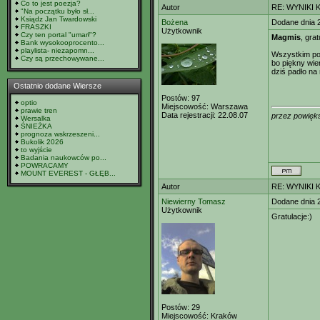
Co to jest poezja?
Autor
RE: WYNIKI 
"Na początku było sł...
Ksiądz Jan Twardowski
Bożena
Dodane dnia 
FRASZKI
Użytkownik
Czy ten portal "umarł"?
Magmis
, gra
Bank wysokooprocento...
playlista- niezapomn...
Wszystkim po
Czy są przechowywane...
bo piękny wie
dziś padło na
Ostatnio dodane Wiersze
Postów:
97
optio
Miejscowość:
Warszawa
prawie tren
Data rejestracji:
22.08.07
przez powięks
Wersalka
ŚNIEŻKA
prognoza wskrzeszeni...
Bukolik 2026
to wyjście
Badania naukowców po...
POWRACAMY
MOUNT EVEREST - GŁĘB...
Autor
RE: WYNIKI 
Niewierny Tomasz
Dodane dnia 
Użytkownik
Gratulacje:)
Postów:
29
Miejscowość:
Kraków