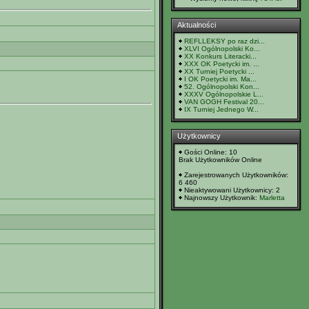
Aktualności
REFLLEKSY po raz dzi...
XLVI Ogólnopolski Ko...
XX Konkurs Literacki...
XXX OK Poetycki im. ...
XX Turniej Poetycki ...
I OK Poetycki im. Ma...
52. Ogólnopolski Kon...
XXXV Ogólnopolskie L...
VAN GOGH Festival 20...
IX Turniej Jednego W...
Użytkownicy
Gości Online: 10
Brak Użytkowników Online
Zarejestrowanych Użytkowników:
6 460
Nieaktywowani Użytkownicy: 2
Najnowszy Użytkownik:
Marletta