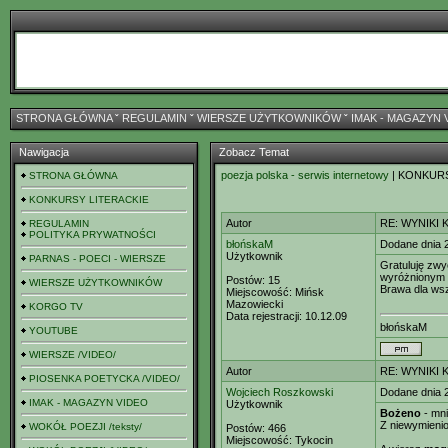
STRONA GŁÓWNA
ˇ
REGULAMIN
ˇ
WIERSZE UŻYTKOWNIKÓW
ˇ
IMAK - MAGAZYN 
Nawigacja
Zobacz Temat
poezja polska - serwis internetowy
| KONKUR
STRONA GŁÓWNA
KONKURSY LITERACKIE
Autor
RE: WYNIKI 
REGULAMIN
POLITYKA PRYWATNOŚCI
błońskaM
Dodane dnia 
Użytkownik
PARNAS - POECI - WIERSZE
Gratuluję zwy
wyróżnionym t
Postów:
15
WIERSZE UŻYTKOWNIKÓW
Brawa dla wsz
Miejscowość:
Mińsk
Mazowiecki
KORGO TV
Data rejestracji:
10.12.09
błońskaM
YOUTUBE
WIERSZE /VIDEO/
Autor
RE: WYNIKI 
PIOSENKA POETYCKA /VIDEO/
Wojciech Roszkowski
Dodane dnia 
IMAK - MAGAZYN VIDEO
Użytkownik
Bożeno
- mni
Z niewymienio
WOKÓŁ POEZJI /teksty/
Postów:
466
Miejscowość:
Tykocin