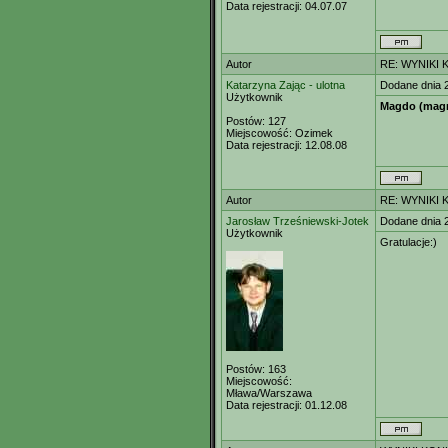
Data rejestracji:
04.07.07
Autor
RE: WYNIKI 
Katarzyna Zając - ulotna
Dodane dnia 
Użytkownik
Magdo (mag
Postów:
127
Miejscowość:
Ozimek
Data rejestracji:
12.08.08
Autor
RE: WYNIKI 
Jarosław Trześniewski-Jotek
Dodane dnia 
Użytkownik
Gratulacje:)
Postów:
163
Miejscowość:
Mława/Warszawa
Data rejestracji:
01.12.08