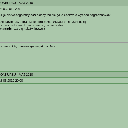
KONKURSU - MAJ 2010
28.06.2010 20:51
tuluję pierwszego miejsca:) cieszy, że nie tylko czołówka wysoce nagradzanych:)
zostałym także gratulacje serdeczne. Stawiałam na Janeczkę,
rsz wstawiła, no ale, nie zawsze, nie wszędzie:)
magmis
- też się należy, brawo:)
zone szkło, mam wszystko jak na dłoni
KONKURSU - MAJ 2010
28.06.2010 20:00