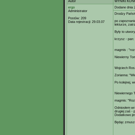
Autor
WYNIKI KON
ergo
Dodane dnia 
Administrator
Drodzy Państ
Postów:
209
po zapoznaniu
Data rejestracji:
29.03.07
lekturze, zat
Były to utwor
krzysz - pan: 
magmis : "roz
Niewierny Tom
Wojciech Ros
Zorianna: "Wi
Po kolejnej, 
Niewiernego T
magmis: "Roz
Odniosłem wra
drugiej zaś -
Dodatkowo je
Będąc zmuszo