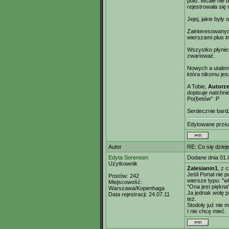
polo. Wcale nie b
rejestrowała się 
Jejej, jakie były
Zainteresowanyc
wierszami plus i
Wszystko płynie: 
zwariować.
Nowych a utalent
która nikomu jes
A Tobie,
Autorz
dopisuje natchni
Po(ł)etów" :P
Serdecznie bardz
Edytowane prz
Autor
RE: Co się dzieje
Edyta Sorensen
Dodane dnia 01.
Użytkownik
Zalesianin1
, z 
Jeśli Portal nie
Postów:
242
wiersze typu: "wl
Miejscowość:
"Ona jest piękna"
Warszawa/Kopenhaga
Ja jednak wolę p
Data rejestracji:
24.07.11
też.
Stodoły już nie 
I nie chcę mieć.