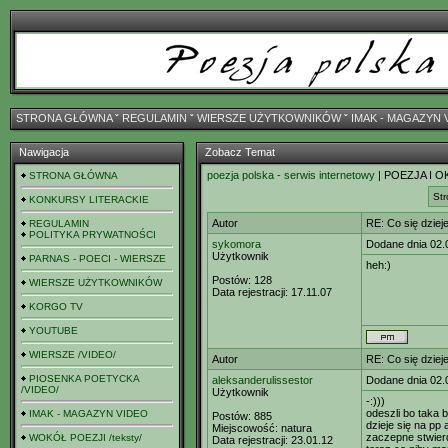
STRONA GŁÓWNA
ˇ
REGULAMIN
ˇ
WIERSZE UŻYTKOWNIKÓW
ˇ
IMAK - MAGAZYN 
Nawigacja
Zobacz Temat
poezja polska - serwis internetowy
| POEZJA I O
STRONA GŁÓWNA
Str
KONKURSY LITERACKIE
Autor
RE: Co się dzieje
REGULAMIN
POLITYKA PRYWATNOŚCI
sykomora
Dodane dnia 02.
Użytkownik
PARNAS - POECI - WIERSZE
heh:)
Postów:
128
WIERSZE UŻYTKOWNIKÓW
Data rejestracji:
17.11.07
KORGO TV
YOUTUBE
WIERSZE /VIDEO/
Autor
RE: Co się dzieje
PIOSENKA POETYCKA
aleksanderulissestor
Dodane dnia 02.
/VIDEO/
Użytkownik
-:)))
odeszli bo taka 
IMAK - MAGAZYN VIDEO
Postów:
885
dzieje się na pp 
Miejscowość:
natura
zaczepne stwierd
WOKÓŁ POEZJI /teksty/
Data rejestracji:
23.01.12