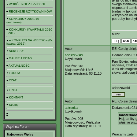
teraz co niby mam
swego stanowiska
WOKÓŁ POEZJI /VIDEO/
niepoetami ta mło
biadajmy tak oni 
RECENZJE UŻYTKOWNIKÓW
wszystkch oni n
potrzeby bo chyb
KONKURSY 2008/10
(archiwum)
KONKURSY KWARTAŁU 2010
- 2012
autor
-- KONKURS NA WIERSZ -- (IV
kwartał 2012)
Autor
RE: Co się dzieje
SUKCESY
adaszewski
Dodane dnia 02.
GALERIA FOTO
Użytkownik
Pani Edyto, jedn
napisała, zmilcz
AKTUALNOŚCI
Postów:
818
A tak nie mogłem
Miejscowość:
Łódź
słowa: żal dupę 
FORUM
Data rejestracji:
03.11.10
CZAT
adaszewski
LINKI
KONTAKT
Autor
RE: Co się dzieje
Szukaj
abirecka
Dodane dnia 02.
Użytkownik
mastermood
Postów:
995
Hej, a niby
Miejscowość:
Wieliczka
właśnie pisz
Data rejestracji:
01.06.11
Wątki na Forum
Wracamy zatem d
Najnowsze Wpisy