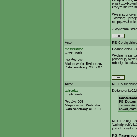
prosił Użytkownik
którym nie raz ni
Wyżej sygnowana
- w miarę uprzej
nie pojawiało się 
Z wyrazami szac
Autor
RE: Co się dzieje
mastermood
Dodane dnia 02.
Użytkownik
Wydaje mi się, że
proponują wyrzuc
Postów:
278
robi się nieciek
Miejscowość:
Bydgoszcz
Data rejestracji:
26.07.07
Autor
RE: Co się dzieje
abirecka
Dodane dnia 02.
Użytkownik
mastermood
Postów:
995
PS. Dodam j
Miejscowość:
Wieliczka
zauważyłem,
Data rejestracji:
01.06.11
nawet jeszc
No i co z tego, ż
"znikniętych", kt
jest ich, i wyłączn
P.S.
Mastermoo