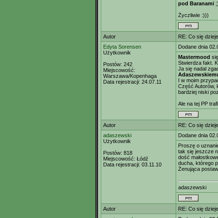
pod Baranami
;
Życzliwie :)))
Autor
RE: Co się dzieje
Edyta Sorensen
Dodane dnia 02.
Użytkownik
Mastermood
się
Stwierdza fakt. K
Postów:
242
Ja się nadal zga
Miejscowość:
Adaszewskiem
Warszawa/Kopenhaga
I w moim przypad
Data rejestracji:
24.07.11
Część Autorów, k
bardziej niski p
Ale na tej PP traf
Autor
RE: Co się dzieje
adaszewski
Dodane dnia 02.
Użytkownik
Proszę o uznanie
tak się jeszcze 
Postów:
818
dość małostkowe
Miejscowość:
Łódź
ducha, którego p
Data rejestracji:
03.11.10
Żenująca postaw
adaszewski
Autor
RE: Co się dzieje