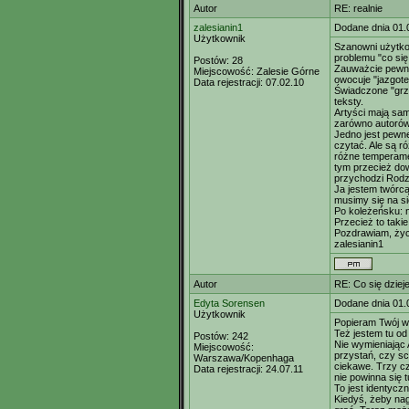
Autor
RE: realnie
zalesianin1
Dodane dnia 01.
Użytkownik
Szanowni użytko
problemu "co się 
Postów:
28
Zauważcie pewną
Miejscowość:
Zalesie Górne
owocuje "jazgot
Data rejestracji:
07.02.10
Świadczone "grz
teksty.
Artyści mają sa
zarówno autorów,
Jedno jest pewne
czytać. Ale są ró
różne temperame
tym przecież dow
przychodzi Rodzi
Ja jestem twórcą 
musimy się na s
Po koleżeńsku: ni
Przecież to takie
Pozdrawiam, życ
zalesianin1
Autor
RE: Co się dzieje
Edyta Sorensen
Dodane dnia 01.
Użytkownik
Popieram Twój wp
Też jestem tu o
Postów:
242
Nie wymieniając A
Miejscowość:
przystań, czy sch
Warszawa/Kopenhaga
ciekawe. Trzy c
Data rejestracji:
24.07.11
nie powinna się t
To jest identycz
Kiedyś, żeby nag