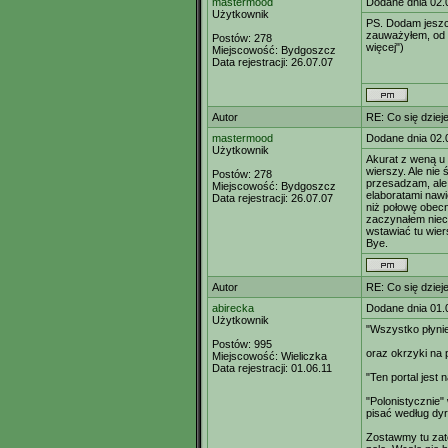
mastermood
Dodane dnia 02.
Użytkownik
PS. Dodam jeszcz
zauważyłem, od 
Postów:
278
więcej")
Miejscowość:
Bydgoszcz
Data rejestracji:
26.07.07
Autor
RE: Co się dzieje
mastermood
Dodane dnia 02.
Użytkownik
Akurat z weną u
wierszy. Ale nie
Postów:
278
przesadzam, ale 
Miejscowość:
Bydgoszcz
elaboratami nawi
Data rejestracji:
26.07.07
niż połowę obec
zaczynałem nieco
wstawiać tu wier
Bye.
Autor
RE: Co się dzieje
abirecka
Dodane dnia 01.
Użytkownik
"Wszystko płynie
Postów:
995
oraz okrzyki na p
Miejscowość:
Wieliczka
Data rejestracji:
01.06.11
"Ten portal jest n
"Polonistycznie" 
pisać według dyr
Zostawmy tu zat