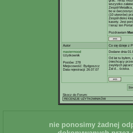
grać. Teraz moż
wszystko załatwi
Zespół Metallica,
bo w ówczesnych
(10 utworów) prz
Zespół disko kle
kasety. Jest po
I teraz ten Portal
Pozdrawiam
Mas
Autor
Co się dzieje z P
mastermood
Dodane dnia 01.
Użytkownik
Od lat tu byłem, 
(niechcący przec
Postów:
278
zwykłych jajcarz
Miejscowość:
Bydgoszcz
Żal d... ściska.
Data rejestracji:
26.07.07
Str
Skocz do Forum:
nie ponosimy żadnej odp
dokonywanych przez g