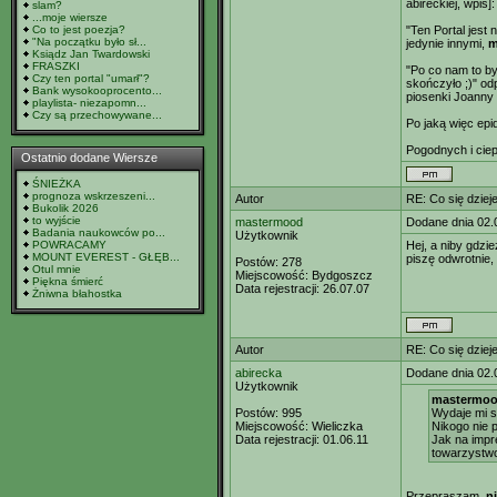
abireckiej, wpis]:
slam?
...moje wiersze
Co to jest poezja?
"Ten Portal jest 
"Na początku było sł...
jedynie innymi,
m
Ksiądz Jan Twardowski
FRASZKI
"Po co nam to był
Czy ten portal "umarł"?
skończyło ;)" o
Bank wysokooprocento...
piosenki Joanny 
playlista- niezapomn...
Czy są przechowywane...
Po jaką więc epi
Pogodnych i ciep
Ostatnio dodane Wiersze
ŚNIEŻKA
prognoza wskrzeszeni...
Autor
RE: Co się dzieje
Bukolik 2026
to wyjście
mastermood
Dodane dnia 02.
Badania naukowców po...
Użytkownik
POWRACAMY
Hej, a niby gdzi
MOUNT EVEREST - GŁĘB...
piszę odwrotnie, 
Postów:
278
Otul mnie
Miejscowość:
Bydgoszcz
Piękna śmierć
Data rejestracji:
26.07.07
Żniwna błahostka
Autor
RE: Co się dzieje
abirecka
Dodane dnia 02.
Użytkownik
mastermood
Postów:
995
Wydaje mi si
Miejscowość:
Wieliczka
Nikogo nie 
Data rejestracji:
01.06.11
Jak na impre
towarzystw
Przepraszam,
n