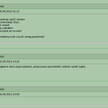
Gluś
05.09.2013 01:12
spokoju zjeść ciastko
ynki kiedy Gluś...
ym mówić
ię zatkałem
poznacie po oczach
metaforycznie czynić swoją powinność
Gluś
02.09.2013 14:22
ajpierw nieco poprzypiekać, powyrywać paznokietki, tudzież wybić ząbki...
Gluś
02.09.2013 13:50