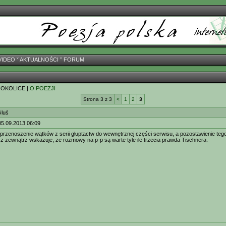
VIDEO
ˇ
AKTUALNOŚCI
ˇ
FORUM
 OKOLICE |
O POEZJI
Strona 3 z 3
<
1
2
3
Gluś
05.09.2013 06:09
przenoszenie wątków z serii głuptactw do wewnętrznej części serwisu, a pozostawienie tego 
b z zewnątrz wskazuje, że rozmowy na p-p są warte tyle ile trzecia prawda Tischnera.