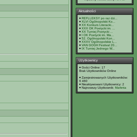
Aktualności
REFLLEKSY po raz dzi...
XLVI Ogólnopolski Ko...
XX Konkurs Literacki...
XXX OK Poetycki im. ...
XX Turniej Poetycki ...
I OK Poetycki im. Ma...
52. Ogólnopolski Kon...
XXXV Ogólnopolskie L...
VAN GOGH Festival 20...
IX Turniej Jednego W...
Użytkownicy
Gości Online: 17
Brak Użytkowników Online
Zarejestrowanych Użytkowników:
6 460
Nieaktywowani Użytkownicy: 2
Najnowszy Użytkownik:
Marletta