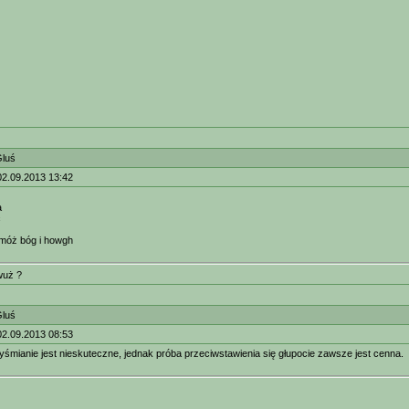
Gluś
02.09.2013 13:42
a
ć
móż bóg i howgh
wuż ?
Gluś
02.09.2013 08:53
yśmianie jest nieskuteczne, jednak próba przeciwstawienia się głupocie zawsze jest cenna.