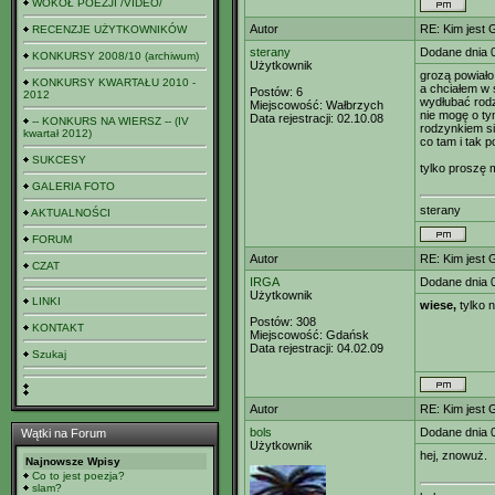
WOKÓŁ POEZJI /VIDEO/
Autor
RE: Kim jest 
RECENZJE UŻYTKOWNIKÓW
sterany
Dodane dnia 
KONKURSY 2008/10 (archiwum)
Użytkownik
grozą powiało
KONKURSY KWARTAŁU 2010 -
a chciałem w 
Postów:
6
2012
wydłubać rodz
Miejscowość:
Wałbrzych
nie mogę o t
Data rejestracji:
02.10.08
-- KONKURS NA WIERSZ -- (IV
rodzynkiem s
kwartał 2012)
co tam i tak 
SUKCESY
tylko proszę 
GALERIA FOTO
sterany
AKTUALNOŚCI
FORUM
Autor
RE: Kim jest 
CZAT
IRGA
Dodane dnia 
Użytkownik
LINKI
wiese,
tylko n
Postów:
308
KONTAKT
Miejscowość:
Gdańsk
Data rejestracji:
04.02.09
Szukaj
Autor
RE: Kim jest 
bols
Dodane dnia 
Wątki na Forum
Użytkownik
hej, znowuż.
Najnowsze Wpisy
Co to jest poezja?
slam?