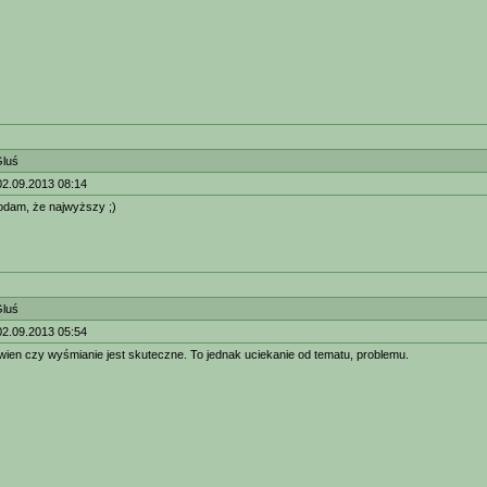
Gluś
02.09.2013 08:14
dam, że najwyższy ;)
Gluś
02.09.2013 05:54
wien czy wyśmianie jest skuteczne. To jednak uciekanie od tematu, problemu.