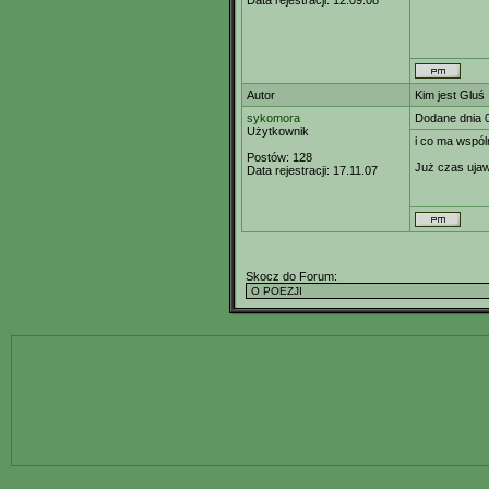
Data rejestracji:
12.09.08
Autor
Kim jest Gluś
sykomora
Dodane dnia 
Użytkownik
i co ma wspó
Postów:
128
Już czas ujaw
Data rejestracji:
17.11.07
Skocz do Forum: