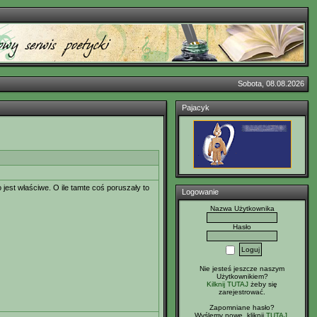
Sobota, 08.08.2026
Pajacyk
jest właściwe. O ile tamte coś poruszały to
Logowanie
Nazwa Użytkownika
Hasło
Nie jesteś jeszcze naszym
Użytkownikiem?
Kilknij TUTAJ
żeby się
zarejestrować.
Zapomniane hasło?
Wyślemy nowe, kliknij
TUTAJ
.