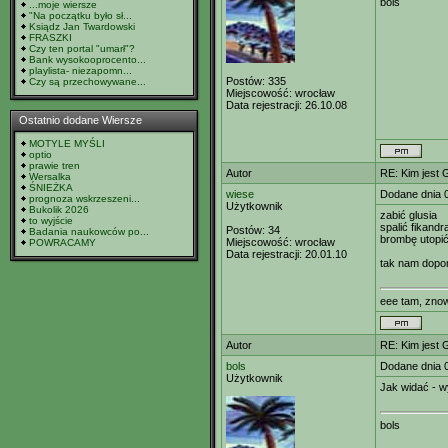
bols
...moje wiersze
"Na początku było sł...
Ksiądz Jan Twardowski
FRASZKI
Czy ten portal "umarł"?
Bank wysokooprocento...
playlista- niezapomn...
Postów:
335
Czy są przechowywane...
Miejscowość:
wrocław
Data rejestracji:
26.10.08
Ostatnio dodane Wiersze
MOTYLE MYŚLI
optio
prawie tren
Autor
RE: Kim jest 
Wersalka
ŚNIEŻKA
wiese
Dodane dnia 
prognoza wskrzeszeni...
Użytkownik
Bukolik 2026
zabić glusia
to wyjście
spalić fikandr
Postów:
34
Badania naukowców po...
brombę utopi
Miejscowość:
wrocław
POWRACAMY
Data rejestracji:
20.01.10
tak nam dopo
eee tam, zno
Autor
RE: Kim jest 
bols
Dodane dnia 
Użytkownik
Jak widać - w
bols