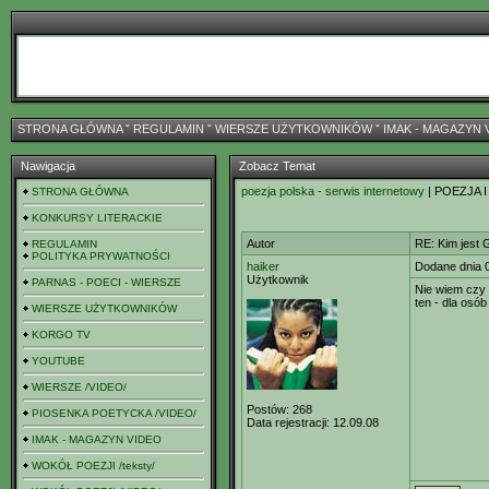
STRONA GŁÓWNA
ˇ
REGULAMIN
ˇ
WIERSZE UŻYTKOWNIKÓW
ˇ
IMAK - MAGAZYN 
Nawigacja
Zobacz Temat
poezja polska - serwis internetowy
| POEZJA I
STRONA GŁÓWNA
KONKURSY LITERACKIE
Autor
RE: Kim jest 
REGULAMIN
POLITYKA PRYWATNOŚCI
haiker
Dodane dnia 
Użytkownik
PARNAS - POECI - WIERSZE
Nie wiem czy 
ten - dla osó
WIERSZE UŻYTKOWNIKÓW
KORGO TV
YOUTUBE
WIERSZE /VIDEO/
Postów:
268
PIOSENKA POETYCKA /VIDEO/
Data rejestracji:
12.09.08
IMAK - MAGAZYN VIDEO
WOKÓŁ POEZJI /teksty/