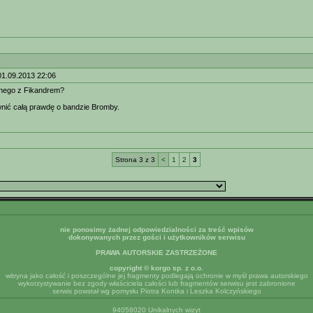
01.09.2013 22:06
lnego z Fikandrem?
nić całą prawdę o bandzie Bromby.
Strona 3 z 3
<
1
2
3
nie ponosimy żadnej odpowiedzialności za treść wpisów
dokonywanych przez gości i użytkowników serwisu
PRAWA AUTORSKIE ZASTRZEŻONE
copyright © korgo sp. z o.o.
witryna jako całość i poszczególne jej fragmenty podlegają ochronie w myśl prawa autorskiego
wykorzystywanie bez zgody właściciela całości lub fragmentów serwisu jest zabronione
serwis powstał wg pomysłu Piotra Kontka i Leszka Kolczyńskiego
94058020 Unikalnych wizyt