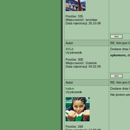
Postów:
335
Miejscowość:
wrocław
Data rejestracji:
26.10.08
Autor
RE: Kim jest 
IRGA
Dodane dnia 
Użytkownik
sykomoro,
do
Postów:
308
Miejscowość:
Gdańsk
Data rejestracji:
04.02.09
Autor
RE: Kim jest 
haiker
Dodane dnia 
Użytkownik
Nie jestem pe
Postów:
268