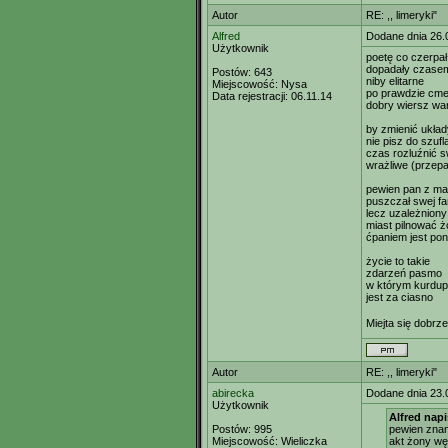
Autor
RE: ,, limeryki"
Alfred
Dodane dnia 26.
Użytkownik
poetę co czerpa
dopadały czase
Postów:
643
niby elitarne
Miejscowość:
Nysa
po prawdzie cme
Data rejestracji:
06.11.14
dobry wiersz wa
by zmienić układ
nie pisz do szufl
czas rozluźnić s
wrażliwe (przepa
pewien pan z ma
puszczał swej fan
lecz uzależniony
miast pilnować 
ćpaniem jest pon
życie to takie
zdarzeń pasmo
w którym kurdu
jest za ciasno
Miejta się dobrz
Autor
RE: ,, limeryki"
abirecka
Dodane dnia 23.
Użytkownik
Alfred napi
Postów:
995
pewien zna
Miejscowość:
Wieliczka
akt żony w