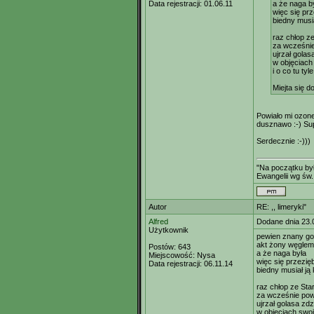
Data rejestracji:
01.06.11
a że naga b
więc się prz
biedny musi
raz chłop z
za wcześni
ujrzał golas
w objęciach
i o co tu tyl
Miejta się 
Powiało mi ozone
dusznawo :-) Sup
Serdecznie :-)))
"Na początku był
Ewangelii wg św.
Autor
RE: ,, limeryki"
Alfred
Dodane dnia 23.
Użytkownik
pewien znany g
akt żony węglem
Postów:
643
a że naga była
Miejscowość:
Nysa
więc się przezięb
Data rejestracji:
06.11.14
biedny musiał ją
raz chłop ze Sta
za wcześnie pow
ujrzał golasa zd
w objęciach swoj