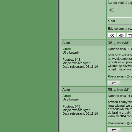
już nie mieści si
-:))))
autor
Edytowane prz
Autor
RE: ,, limeryki"
Alfred
Dodane dnia 02.
Użytkownik
pani co z kolusz
na wycieczce za
Postów:
643
gdy dziecko powi
Miejscowość:
Nysa
wielce się zdziwi
Data rejestracji:
06.11.14
odtąd murzynka t
Pozdrawiam.😊 s
Autor
RE: ,, limeryki"
Alfred
Dodane dnia 01.
Użytkownik
pewien znany wó
łapał ziomali we 
Postów:
643
sprzedawał za fa
Miejscowość:
Nysa
do krainy z bajki
Data rejestracji:
06.11.14
wnuk w NBA robi
Pozdrawiam.😊 s