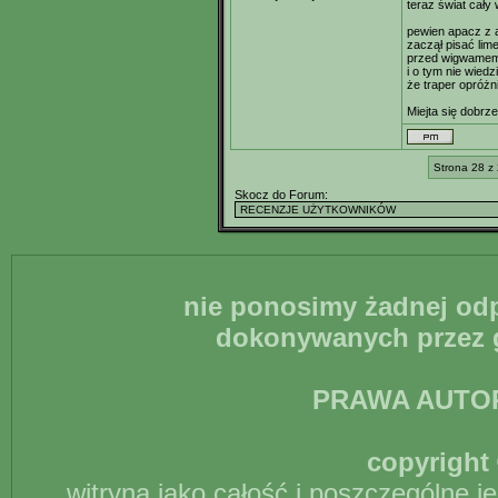
teraz świat cały 
pewien apacz z 
zaczął pisać lime
przed wigwamem 
i o tym nie wiedzi
że traper opróżn
Miejta się dobrz
Strona 28 z
Skocz do Forum:
nie ponosimy żadnej odp
dokonywanych przez g
PRAWA AUTO
copyright 
witryna jako całość i poszczególne j