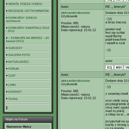
WOKÓŁ POEZJI /VIDEO/
Autor
RE: ,, limeryki"
RECENZJE UŻYTKOWNIKÓW
aleksanderulissestor
Dodane dnia 10.
Użytkownik
KONKURSY 2008/10
-:))))
(archiwum)
a teraz inaczej
Postów:
885
Miejscowość:
natura
KONKURSY KWARTAŁU 2010
pewien wał
Data rejestracji:
23.01.12
- 2012
fest się schlał
wypił flachę
-- KONKURS NA WIERSZ -- (IV
popił kwachem
kwartał 2012)
i wpadł w szał
SUKCESY
-:)))
GALERIA FOTO
autor
AKTUALNOŚCI
FORUM
Autor
RE: ,, limeryki"
CZAT
aleksanderulissestor
Dodane dnia 10.
Użytkownik
LINKI
-:)))
Postów:
885
KONTAKT
z ostatniej chwili
Miejscowość:
natura
Data rejestracji:
23.01.12
Szukaj
orze rolnik nocą 
przybiegł letnik 
chcę mieć spokó
mam tu pokój
a chłop na to... o
Wątki na Forum
przyjechali na s
każdy z bronią i 
Najnowsze Wpisy
co za granda