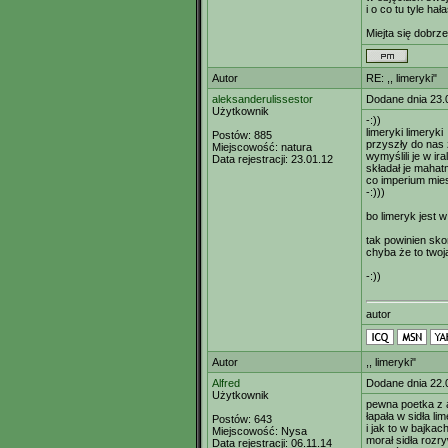
i o co tu tyle hał
Miejta się dobrz
Autor
RE: ,, limeryki"
aleksanderulissestor
Dodane dnia 23.
Użytkownik
-:))
limeryki limeryki
Postów:
885
przyszły do nas
Miejscowość:
natura
wymyślili je w ira
Data rejestracji:
23.01.12
składał je mahat
co imperium mies
-:)))
bo limeryk jest w
tak powinien sko
chyba że to two
-:))
autor
Autor
,, limeryki"
Alfred
Dodane dnia 22.
Użytkownik
pewna poetka z 
łapała w sidła lim
Postów:
643
i jak to w bajka
Miejscowość:
Nysa
morał sidła rozr
Data rejestracji:
06.11.14