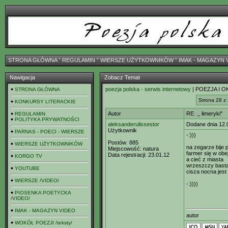
STRONA GŁÓWNA
ˇ
REGULAMIN
ˇ
WIERSZE UŻYTKOWNIKÓW
ˇ
IMAK - MAGAZYN 
Nawigacja
Zobacz Temat
poezja polska - serwis internetowy
| POEZJA I O
STRONA GŁÓWNA
Strona 28 z
KONKURSY LITERACKIE
Autor
RE: ,, limeryki"
REGULAMIN
POLITYKA PRYWATNOŚCI
aleksanderulissestor
Dodane dnia 12.
Użytkownik
PARNAS - POECI - WIERSZE
-:)))
Postów:
885
WIERSZE UŻYTKOWNIKÓW
na zegarze bije p
Miejscowość:
natura
farmer się w obe
Data rejestracji:
23.01.12
KORGO TV
a cieć z miasta
wrzeszczy bast
YOUTUBE
cisza nocna jest
WIERSZE /VIDEO/
-:))))
PIOSENKA POETYCKA
/VIDEO/
IMAK - MAGAZYN VIDEO
autor
WOKÓŁ POEZJI /teksty/