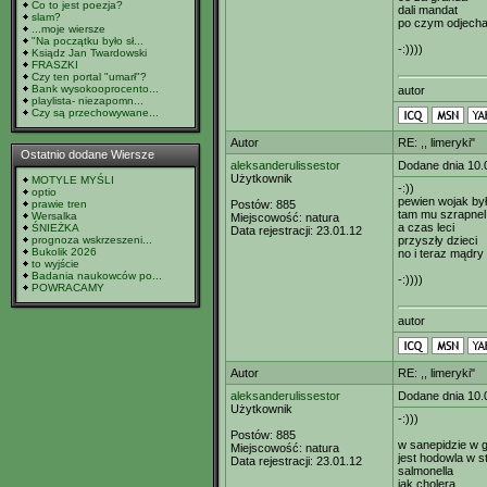
Co to jest poezja?
dali mandat
slam?
po czym odjecha
...moje wiersze
"Na początku było sł...
-:))))
Ksiądz Jan Twardowski
FRASZKI
Czy ten portal "umarł"?
Bank wysokooprocento...
autor
playlista- niezapomn...
Czy są przechowywane...
Autor
RE: ,, limeryki"
Ostatnio dodane Wiersze
aleksanderulissestor
Dodane dnia 10.
Użytkownik
MOTYLE MYŚLI
-:))
optio
pewien wojak był
prawie tren
Postów:
885
tam mu szrapnel 
Wersalka
Miejscowość:
natura
a czas leci
ŚNIEŻKA
Data rejestracji:
23.01.12
prognoza wskrzeszeni...
przyszły dzieci
Bukolik 2026
no i teraz mądr
to wyjście
Badania naukowców po...
-:))))
POWRACAMY
autor
Autor
RE: ,, limeryki"
aleksanderulissestor
Dodane dnia 10.
Użytkownik
-:)))
Postów:
885
w sanepidzie w g
Miejscowość:
natura
jest hodowla w s
Data rejestracji:
23.01.12
salmonella
jak cholera