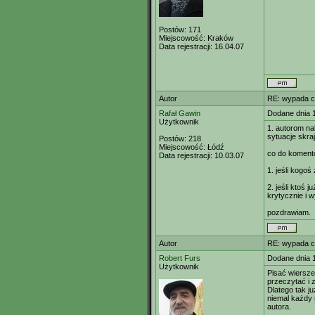
Postów:
171
Miejscowość:
Kraków
Data rejestracji:
16.04.07
Autor
RE: wypada c
Rafał Gawin
Dodane dnia 
Użytkownik
1. autorom na
sytuacje skraj
Postów:
218
Miejscowość:
Łódź
co do komento
Data rejestracji:
10.03.07
1. jeśli kogo
2. jeśli ktoś 
krytycznie i 
pozdrawiam.
Autor
RE: wypada c
Robert Furs
Dodane dnia 
Użytkownik
Pisać wiersze
przeczytać i 
Dlatego tak j
niemal każdy n
autora.