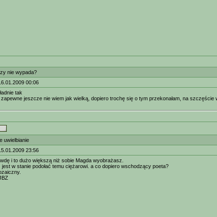
zy nie wypada?
16.01.2009 00:06
ładnie tak
 zapewne jeszcze nie wiem jak wielką, dopiero trochę się o tym przekonałam, na szczęście w
 uwielbianie
15.01.2009 23:56
wdę i to dużo większą niż sobie Magda wyobrażasz.
 jest w stanie podołać temu ciężarowi. a co dopiero wschodzący poeta?
ozaiczny.
JBZ