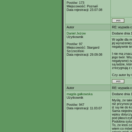
Postów:
173
Miejscowość:
Poznań
Data rejestracji:
23.07.08
Autor
RE: wypada c
Daniel Jeżow
Dodane dnia 
Użytkownik
W ogóle dla m
jej wyrażenie
Postów:
97
negatywnie te
Miejscowość:
Stargard
Szczeciński
I nie ma znac
Data rejestracji:
29.09.08
jego twór. Ws
negatywne) na
są ludzie, kt
zrezygnują z 
Czy autor by 
Autor
RE: wypada c
magda gałkowska
Dodane dnia 
Użytkownik
Myślę, że tak
niż przynosi p
Postów:
947
iż są nie do 
Data rejestracji:
11.03.07
Sama niejedno
wpisy dotyczył
pod płaszczy
Podobna sytua
To, że ktoś co
wiem co mówię