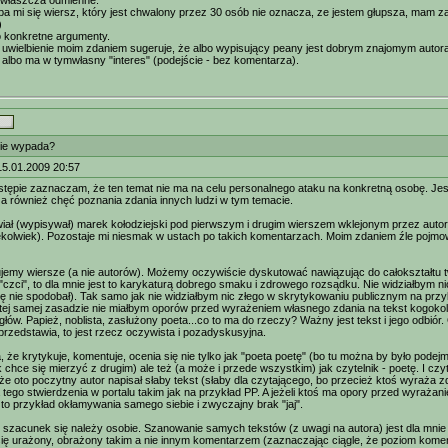
 zwłaszcza odmienne.
oba mi się wiersz, który jest chwalony przez 30 osób nie oznacza, ze jestem głupsza, mam 
)
o konkretne argumenty.
uwielbienie moim zdaniem sugeruje, że albo wypisujący peany jest dobrym znajomym autora i
albo ma w tymwłasny "interes" (podejście - bez komentarza).
ie wypada?
15.01.2009 20:57
tępie zaznaczam, że ten temat nie ma na celu personalnego ataku na konkretną osobę. Jest 
 a również chęć poznania zdania innych ludzi w tym temacie.
iał (wypisywał) marek kołodziejski pod pierwszym i drugim wierszem wklejonym przez autora 
kolwiek). Pozostaje mi niesmak w ustach po takich komentarzach. Moim zdaniem źle pojm
jemy wiersze (a nie autorów). Możemy oczywiście dyskutować nawiązując do całokształtu twór
 "czci", to dla mnie jest to karykaturą dobrego smaku i zdrowego rozsądku. Nie widziałbym 
się nie spodobał). Tak samo jak nie widziałbym nic złego w skrytykowaniu publicznym na przykł
tej samej zasadzie nie miałbym oporów przed wyrażeniem własnego zdania na tekst kogokol
głów. Papież, noblista, zasłużony poeta...co to ma do rzeczy? Ważny jest tekst i jego odbiór
przedstawia, to jest rzecz oczywista i pozadyskusyjna.
 że krytykuje, komentuje, ocenia się nie tylko jak "poeta poetę" (bo tu można by było podej
ak chce się mierzyć z drugim) ale też (a może i przede wszystkim) jak czytelnik - poetę. I
 że oto poczytny autor napisał słaby tekst (słaby dla czytającego, bo przecież ktoś wyraża z
 tego stwierdzenia w portalu takim jak na przykład PP. A jeżeli ktoś ma opory przed wyraża
t to przykład okłamywania samego siebie i zwyczajny brak "jaj".
szacunek się należy osobie. Szanowanie samych tekstów (z uwagi na autora) jest dla mnie
się urażony, obrażony takim a nie innym komentarzem (zaznaczając ciągle, że poziom komen