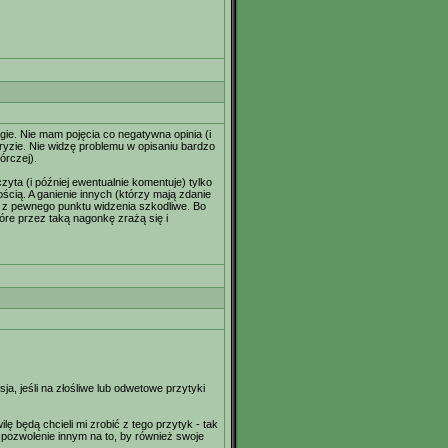
gie. Nie mam pojęcia co negatywna opinia (i
gryzie. Nie widzę problemu w opisaniu bardzo
órczej).
yta (i później ewentualnie komentuje) tylko
cią. A ganienie innych (którzy mają zdanie
e z pewnego punktu widzenia szkodliwe. Bo
tóre przez taką nagonkę zrażą się i
ja, jeśli na złośliwe lub odwetowe przytyki
lę będą chcieli mi zrobić z tego przytyk - tak
 pozwolenie innym na to, by również swoje