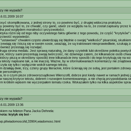
zy nie wypada?
16.01.2009 16:07
osyć skomplikowana, z jednej strony to, co powinno być, z drugiej widoczna praktyka.
y powinny być to, że chwalić, czy ganić, utwór ze względu na to, że został zapisany przez 
na pod względem moralności i przyzwoitości.
tyka różni się od tego niby oczywistego faktu głównie z tego powodu, że część "krytyków" 
uczciwość wypowiedzi.
"ustawowo" chwaleni często utwierdzają się błędnie o swojej "wielkości" pisarskiej, skutkiem
trzewiają się i kiszą się w swoim sosie, uważają, że są traktowani niesprawiedliwie, szuka
również przestają się rozwijać.
druga strona medalu. Jest sprawą naturalną, że dany czytelnik lubi określone poletka poetycki
zie, którzy sami prezentują swoją twórczość, nic dziwnego zatem, że kilkanaście osób chwali
 którzy piszą w określony sposób) inne kilkanaście inny sposób i do tego krytykują się na wz
a teksty napisane tak, a nie inaczej. Ważne, by w sformułowaniach komentarzy nie znajdował
zyła się tylko i wyłącznie wokół samego tekstu.
m działają dwie, trzy, cztery grupy literackie, które ścierają się ze sobą, jest portalem zdrow
nie personalnym.
a, to o czym pisze zdroworozsądkowo Wierszofil, dobrze jest kiedy nawet w ramach jednej gru
 w naszej krytyce tekstu, dobrem i rozwojem komentowanego, a nie chęcią przypodobania si
m krótkim wpisem nie wyczerpałem tematu rzeka. Wskazałem tylko na kilka aspektów sprawy
zy nie wypada?
16.01.2009 13:36
okiem na felieton Pana Jacka Dehnela:
ota: krytyk się boi
-
i.wp.pl/wiadomosci/id,33904,wiadomosc.html