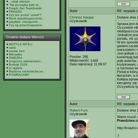
...moje wiersze
"Na początku było sł...
Ksiądz Jan Twardowski
Autor
RE: wypada c
FRASZKI
Czy ten portal "umarł"?
Christos Kargas
Dodane dnia 
Bank wysokooprocento...
Użytkownik
playlista- niezapomn...
Sprawa jest d
Czy są przechowywane...
Oczywiste nib
niedopuszczal
Jednakże prak
Ostatnio dodane Wiersze
portalu, niż 
W ten sposób 
MOTYLE MYŚLI
ganieni zacie
optio
warsztatem i 
prawie tren
Jest jednak i 
Wersalka
Postów:
295
komentują lud
ŚNIEŻKA
Miejscowość:
Łódź
pulę autorów,
prognoza wskrzeszeni...
Data rejestracji:
11.09.07
krytykowani, 
Bukolik 2026
to wyjście
a rozmowa toc
Badania naukowców po...
Portal w który
POWRACAMY
literackim, a 
Kolejna spraw
kierujemy się
Oczywiście ty
Autor
RE: wypada c
Robert Furs
Dodane dnia 
Użytkownik
Warto rzucić 
Prawdziwa cn
http://ksiazk
:)