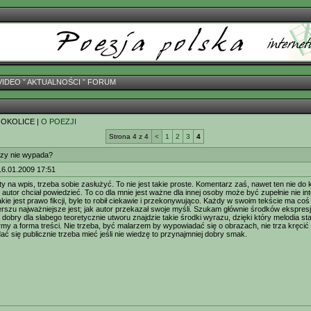
VIDEO
ˇ
AKTUALNOŚCI
ˇ
FORUM
 OKOLICE |
O POEZJI
Strona 4 z 4
<
1
2
3
4
zy nie wypada?
16.01.2009 17:51
ety na wpis, trzeba sobie zasłużyć. To nie jest takie proste. Komentarz zaś, nawet ten nie 
 autor chciał powiedzieć. To co dla mnie jest ważne dla innej osoby może być zupełnie nie in
kie jest prawo fikcji, byle to robił ciekawie i przekonywująco. Każdy w swoim tekście ma coś 
erszu najważniejsze jest; jak autor przekazał swoje myśli. Szukam głównie środków ekspres
a dobry dla słabego teoretycznie utworu znajdzie takie środki wyrazu, dzięki który melodia st
rmy a forma treści. Nie trzeba, być malarzem by wypowiadać się o obrazach, nie trza kręcić
ć się publicznie trzeba mieć jeśli nie wiedzę to przynajmniej dobry smak.