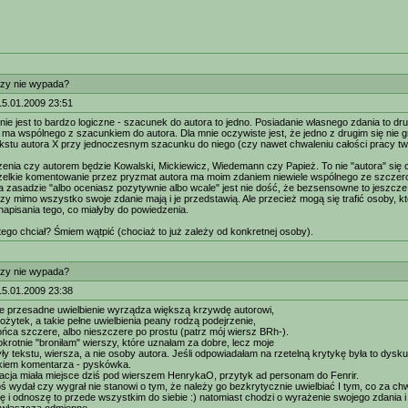
zy nie wypada?
15.01.2009 23:51
nie jest to bardzo logiczne - szacunek do autora to jedno. Posiadanie własnego zdania to dru
) ma wspólnego z szacunkiem do autora. Dla mnie oczywiste jest, że jedno z drugim się nie 
kstu autora X przy jednoczesnym szacunku do niego (czy nawet chwaleniu całości pracy tw
zenia czy autorem będzie Kowalski, Mickiewicz, Wiedemann czy Papież. To nie "autora" się cz
zelkie komentowanie przez pryzmat autora ma moim zdaniem niewiele wspólnego ze szczeroś
 zasadzie "albo oceniasz pozytywnie albo wcale" jest nie dość, że bezsensowne to jeszcz
órzy mimo wszystko swoje zdanie mają i je przedstawią. Ale przecież mogą się trafić osoby, k
napisania tego, co miałyby do powiedzenia.
tego chciał? Śmiem wątpić (chociaż to już zależy od konkretnej osoby).
zy nie wypada?
15.01.2009 23:38
ie przesadne uwielbienie wyrządza większą krzywdę autorowi,
ożytek, a takie pełne uwielbienia peany rodzą podejrzenie,
końca szczere, albo nieszczere po prostu (patrz mój wiersz BRh-).
krotnie "broniłam" wierszy, które uznałam za dobre, lecz moje
y tekstu, wiersza, a nie osoby autora. Jeśli odpowiadałam na rzetelną krytykę była to dyskus
kiem komentarza - pyskówka.
cja miała miejsce dziś pod wierszem HenrykaO, przytyk ad personam do Fenrir.
ś wydał czy wygrał nie stanowi o tym, że należy go bezkrytycznie uwielbiać I tym, co za chwi
 i odnoszę to przede wszystkim do siebie :) natomiast chodzi o wyrażenie swojego zdania i