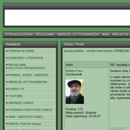
STRONA GŁÓWNA
ˇ
REGULAMIN
ˇ
WIERSZE UŻYTKOWNIKÓW
ˇ
IMAK - MAGAZYN 
Nawigacja
Zobacz Temat
poezja polska - serwis internetowy
| POEZJA I
STRONA GŁÓWNA
KONKURSY LITERACKIE
Autor
RE: wypada c
REGULAMIN
POLITYKA PRYWATNOŚCI
Robert Furs
Dodane dnia 
Użytkownik
PARNAS - POECI - WIERSZE
U wielu niest
oceniam to co
WIERSZE UŻYTKOWNIKÓW
okłamywać, ta
dla mnie w wi
KORGO TV
niezłe dzieło 
przerastać fo
YOUTUBE
aby wypowiada
WIERSZE /VIDEO/
Postów:
171
PIOSENKA POETYCKA /VIDEO/
Miejscowość:
Kraków
Data rejestracji:
16.04.07
IMAK - MAGAZYN VIDEO
WOKÓŁ POEZJI /teksty/