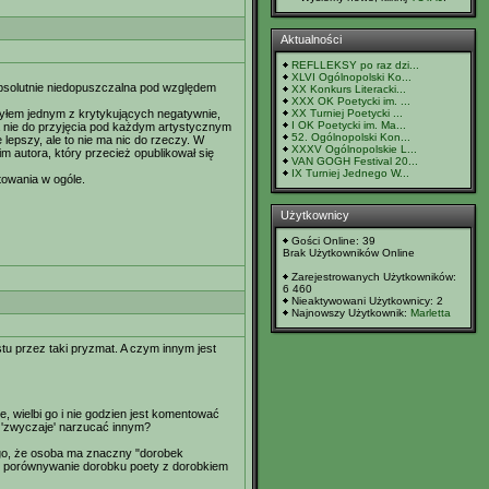
Aktualności
REFLLEKSY po raz dzi...
XLVI Ogólnopolski Ko...
 absolutnie niedopuszczalna pod względem
XX Konkurs Literacki...
XXX OK Poetycki im. ...
 byłem jednym z krytykujących negatywnie,
XX Turniej Poetycki ...
I OK Poetycki im. Ma...
a nie do przyjęcia pod każdym artystycznym
52. Ogólnopolski Kon...
 lepszy, ale to nie ma nic do rzeczy. W
XXXV Ogólnopolskie L...
m autora, który przecież opublikował się
VAN GOGH Festival 20...
IX Turniej Jednego W...
towania w ogóle.
Użytkownicy
Gości Online: 39
Brak Użytkowników Online
Zarejestrowanych Użytkowników:
6 460
Nieaktywowani Użytkownicy: 2
Najnowszy Użytkownik:
Marletta
tu przez taki pryzmat. A czym innym jest
e, wielbi go i nie godzien jest komentować
e 'zwyczaje' narzucać innym?
ego, że osoba ma znaczny "dorobek
est porównywanie dorobku poety z dorobkiem