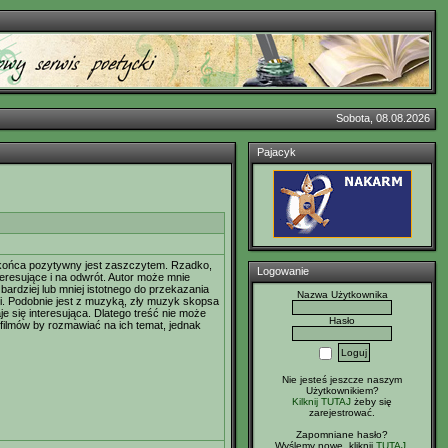
Sobota, 08.08.2026
Pajacyk
do końca pozytywny jest zaszczytem. Rzadko,
Logowanie
teresujące i na odwrót. Autor może mnie
bardziej lub mniej istotnego do przekazania
Nazwa Użytkownika
ji. Podobnie jest z muzyką, zły muzyk skopsa
aje się interesująca. Dlatego treść nie może
Hasło
 filmów by rozmawiać na ich temat, jednak
Nie jesteś jeszcze naszym
Użytkownikiem?
Kilknij TUTAJ
żeby się
zarejestrować.
Zapomniane hasło?
Wyślemy nowe, kliknij
TUTAJ
.