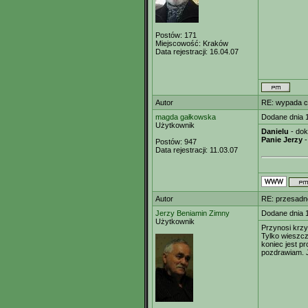
Postów:
171
Miejscowość:
Kraków
Data rejestracji:
16.04.07
Autor
RE: wypada c
magda gałkowska
Dodane dnia 
Użytkownik
Danielu
- dok
Panie Jerzy
-
Postów:
947
Data rejestracji:
11.03.07
Autor
RE: przesadne
Jerzy Beniamin Zimny
Dodane dnia 
Użytkownik
Przynosi krzy
Tylko wieszcz
koniec jest pr
pozdrawiam. 