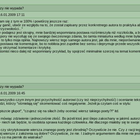
zy nie wypada?
16.01.2009 17:11
am się z tym w 100% i powtórzę jeszcze raz:
czy ganić, utwór ze względu na to, że został zapisany przez konkretnego autora to praktyka
rzyzwoitości..."
y podajesz jest skrajny, mnie bardziej wspomniana postawa rozśmieszyła niż rozzłościła, a
j pory nie wycofuję się ze swojego ówczesnego zdania, bo tamta miniaturka według mnie był
 to tylko moja opinia. Najnowszy wiersz tego samego autora jest, jak dla mnie, nieporównanie
postawa nie komentujcie, bo to noblista jest zupełnie bez sensu i deprymuje przede wszystki
by otrzymać komentarze i krytykę.
omist nieco dalej niż wspomniany przykład, by spojrzeć minimalnie szerzej na temat komen
zy nie wypada?
16.01.2009 16:45
szystko czym innym jest przychylność autorowi (czy też nieprzychylność) i ocenianie teks
dzi, którzy "ośmielają się" skomentować coś negatywnie. Jeżeli ja czytam coś w stylu:
 piszcie głupot", "czujesz się na siłach żeby oceniać wiersz takiego poety?!" itd.
 mówiąc zdziwienie i jednocześnie złość. Bo jeżeli ktoś jest ślepo zakochany w jakimś autorz
- niech tak będzie, to osobista sprawa każdego człowieka. Ale dlaczego miałoby się te swoj
 czy skrytykowanie wiersza znanego poety jest zbrodnią? Oczywiście że nie. Czy z racji t
jej wiersze z założenia są dobre? Oczywiście, że nie. I żadnym argumentem dla mnie nie j
o co ma piernik do wiatraka?