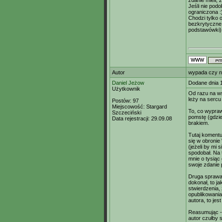
zdanie mieli,
Jeśli nie pod
ograniczona :
Chodzi tylko 
bezkrytyczne 
podstawówki) 
Autor
wypada czy n
Daniel Jeżow
Dodane dnia 
Użytkownik
Od razu na ws
leży na sercu
Postów:
97
Miejscowość:
Stargard
To, co wypraw
Szczeciński
pomstę (gdzie
Data rejestracji:
29.09.08
brakiem.
Tutaj komentu
się w obronie
(jeżeli by mi 
spodobał. Na 
mnie o tysiąc 
swoje zdanie 
Druga sprawa,
dokonał, to j
stwierdzenia,
opublikowania
autora, to jes
Reasumując - 
autor czułby 