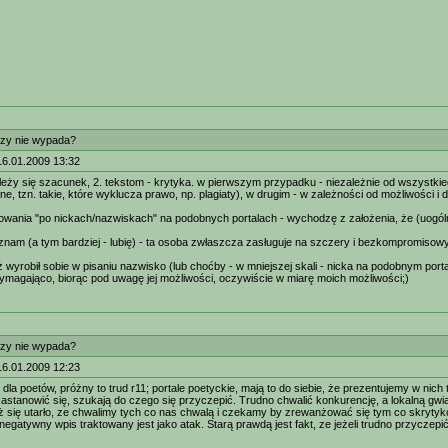
zy nie wypada?
16.01.2009 13:32
leży się szacunek, 2. tekstom - krytyka. w pierwszym przypadku - niezależnie od wszystki
ne, tzn. takie, które wyklucza prawo, np. plagiaty), w drugim - w zależności od możliwości i 
wania "po nickach/nazwiskach" na podobnych portalach - wychodzę z założenia, że (uogóln
ś znam (a tym bardziej - lubię) - ta osoba zwłaszcza zasługuje na szczery i bezkompromisowy 
już wyrobił sobie w pisaniu nazwisko (lub choćby - w mniejszej skali - nicka na podobnym port
wymagająco, biorąc pod uwagę jej możliwości, oczywiście w miarę moich możliwości;)
zy nie wypada?
16.01.2009 12:23
 dla poetów, próżny to trud r11; portale poetyckie, mają to do siebie, że prezentujemy w nic
zastanowić się, szukają do czego się przyczepić. Trudno chwalić konkurencję, a lokalną gwi
uż się utarło, ze chwalimy tych co nas chwalą i czekamy by zrewanżować się tym co skrytykow
egatywny wpis traktowany jest jako atak. Starą prawdą jest fakt, ze jeżeli trudno przyczepić s