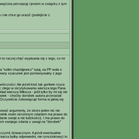
zawężona percepcję i jestem w związku z tym
 nie chce go urazić (podejście z
to raczej chęć wypisania się z tego, co mi
"selim chazbijewicz" tutaj, na PP woła o
owany szacunek jest porównywalny z jego
czości. Ale jeżeli ktoś tak gorliwie rzuca
nic złego w skrytykowaniu wiersza tego Pana
ad wiersza Miłosza - jeśli tylko by mi się nie
wiek - choćby dorobek autora przerastał
. Oczywiście zobowiązuje forma w jakiej się
mować argumenty, że skoro jeden nic nie
 czytelnik moim skromnym zdaniem ma prawo do
danie swoje a nie ludzkości). I ma prawo do
niem swojego zdania z uwagi na "dorobek"
 czymś dziwacznym. A jeżeli ewentualnie
tarza byłby odpowiedni, nie rynsztokowy) to