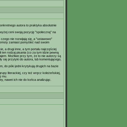
konkretnego autora to praktyka absolutnie
wyżej ceni swoją pozycję "społeczną" na
 czego nie rozwijają się, a "ustawowo"
ją zemsty zamiast pomyśleć nad swoim
e, a drugi inne, a tym portalu najczęściej
 ten rodzaj pisania (co za tym idzie pewną
ajem. Możliwe przy tym, że to nie autorzy są
y się przytyki do autora, lub komentującego,
ym, do póki jedni krytykują drugich na bazie
py literackiej, czy też wręcz koleżeńskiej,
ę mu.
, nawet ich nie do końca analizując.