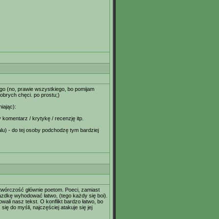
ego (no, prawie wszystkiego, bo pomijam
dobrych chęci. po prostu;)
iając):
komentarz / krytykę / recenzję itp.
alu) - do tej osoby podchodzę tym bardziej
h twórczość głównie poetom. Poeci, zamiast
azdkę wyhodować łatwo, (tego każdy się boi).
ali nasz tekst. O konflikt bardzo łatwo, bo
ię do myśli, najczęściej atakuje się jej