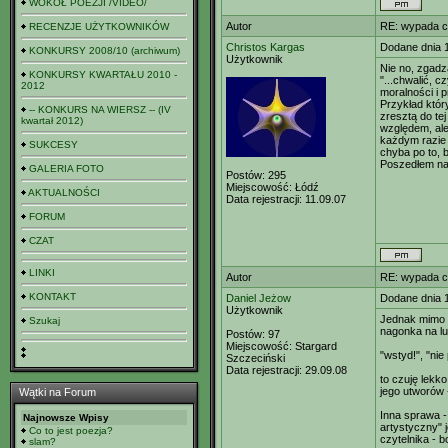
WOKÓŁ POEZJI /VIDEO/
Autor
RE: wypada c
RECENZJE UŻYTKOWNIKÓW
Christos Kargas
Dodane dnia 
KONKURSY 2008/10 (archiwum)
Użytkownik
Nie no, zgadz
KONKURSY KWARTAŁU 2010 -
"...chwalić, 
2012
moralności i p
Przykład któr
-- KONKURS NA WIERSZ -- (IV
zresztą do te
kwartał 2012)
względem, ale
każdym razie 
SUKCESY
chyba po to, 
Poszedłem nat
GALERIA FOTO
Postów:
295
Miejscowość:
Łódź
AKTUALNOŚCI
Data rejestracji:
11.09.07
FORUM
CZAT
LINKI
Autor
RE: wypada c
KONTAKT
Daniel Jeżow
Dodane dnia 
Użytkownik
Jednak mimo w
Szukaj
nagonka na lu
Postów:
97
Miejscowość:
Stargard
"wstyd!", "nie
Szczeciński
Data rejestracji:
29.09.08
to czuję lekko
jego utworów 
Wątki na Forum
Inna sprawa -
Najnowsze Wpisy
artystyczny" 
Co to jest poezja?
czytelnika - b
slam?