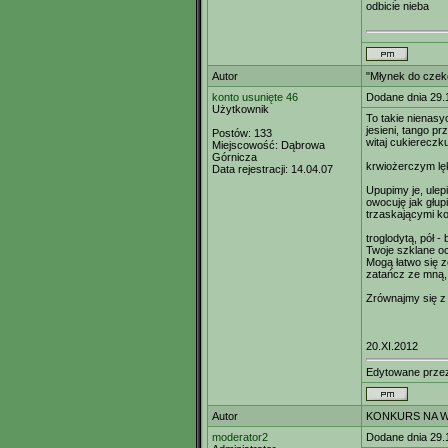
odbicie nieba
Autor
"Młynek do czek
konto usunięte 46
Dodane dnia 29.
Użytkownik
To takie nienasy
jesieni, tango p
Postów:
133
witaj cukiereczku
Miejscowość:
Dąbrowa
Górnicza
krwiożerczym l
Data rejestracji:
14.04.07
Upupimy je, ulep
owocuję jak głupi
trzaskającymi ko
troglodytą, pół -
Twoje szklane oc
Mogą łatwo się z
zatańcz ze mną, 
Zrównajmy się z 
20.XI.2012
Edytowane prz
Autor
KONKURS NA W
moderator2
Dodane dnia 29.