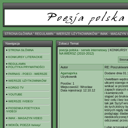
STRONA GŁÓWNA
ˇ
REGULAMIN
ˇ
WIERSZE UŻYTKOWNIKÓW
ˇ
IMAK - MAGAZYN 
Nawigacja
Zobacz Temat
poezja polska - serwis internetowy
| KONKURSY
STRONA GŁÓWNA
NA WIERSZ (2010-2012)
KONKURSY LITERACKIE
Strona
REGULAMIN
POLITYKA PRYWATNOŚCI
Autor
RE: Poszukiwan
Agamajorka
Dodane dnia 01.
PARNAS - POECI - WIERSZE
Użytkownik
Uwielbiam wędr
WIERSZE UŻYTKOWNIKÓW
ulicami starego 
Postów:
1
wnikać w przest
Miejscowość:
Wrocław
KORGO TV
zapach starych 
Data rejestracji:
12.10.12
i kamieniczek
YOUTUBE
stąpać po bruko
bez celu i bez k
WIERSZE /VIDEO/
tak jak Syzyf w
do tych,którzy b
PIOSENKA POETYCKA
których nigdy n
/VIDEO/
podążając ślada
niedokończonej hi
IMAK - MAGAZYN VIDEO
odczuwać przesz
WOKÓŁ POEZJI /teksty/
Lubię przesiąka