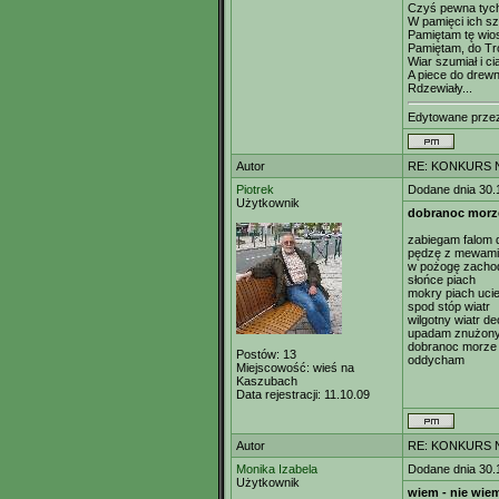
Czyś pewna tyc
W pamięci ich sz
Pamiętam tę wios
Pamiętam, do Tró
Wiar szumiał i ci
A piece do drew
Rdzewiały...
Edytowane prz
Autor
RE: KONKURS N
Piotrek
Dodane dnia 30.
Użytkownik
dobranoc morz
zabiegam falom 
pędzę z mewami
w pożogę zacho
słońce piach
mokry piach uci
spod stóp wiatr
wilgotny wiatr d
upadam znużony
dobranoc morze
Postów:
13
oddycham
Miejscowość:
wieś na
Kaszubach
Data rejestracji:
11.10.09
Autor
RE: KONKURS N
Monika Izabela
Dodane dnia 30.
Użytkownik
wiem - nie wie