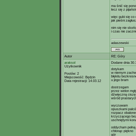
ma śnić się pono
lecz się z pijańs
więc gubi się co 
jak pieśni zagłu
nim się nie skoń
i czas nie zaczn
adaszewski
Autor
RE: Góry
araksol
Dodane dnia 30.
Użytkownik
dotykam
w niemym zachw
Postów:
2
błękitu bezkresn
Miejscowość:
Będzin
u jego bram
Data rejestracji:
14.03.12
dostrzegam
przez welon mgł
dźwięczną ciszę
wśród prastaryc
wyczuwam
opuszkami palc
rozpacz obalone
krzyczącego be
uschniętymi kon
oddycham pełną 
chłonąc piękno
gór