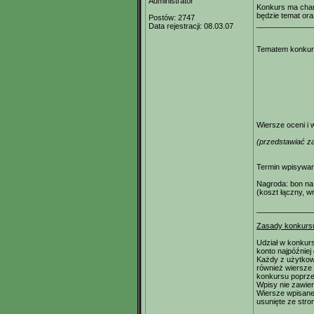
Administrator
Konkurs ma char
będzie temat ora
Postów:
2747
_____________
Data rejestracji:
08.03.07
Tematem konkurs
Wiersze oceni i
(przedstawiać z
Termin wpisywan
Nagroda: bon na 
(koszt łączny, w
_____________
Zasady konkurs
Udział w konkurs
konto najpóźniej
Każdy z użytkow
również wiersze 
konkursu poprze
Wpisy nie zawie
Wiersze wpisane 
usunięte ze stro