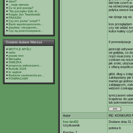
slam?
biel tnie czerń w
...moje wiersze
na ośnieżonej ga
Co to jest poezja?
połyka owoce kal
"Na początku było sł...
Ksiądz Jan Twardowski
nie dzieje się nic 
FRASZKI
Czy ten portal "umarł"?
kos przeglądam 
Bank wysokooprocento...
playlista- niezapomn...
czy nie widać kr
Czy są przechowywane...
kulce kaliny czy
II premedytacje
Ostatnio dodane Wiersze
jastrząb odrywa
MOTYLE MYŚLI
optio
od gołębia, co d
prawie tren
rzęzi osaczony 
Wersalka
czekam na resztk
ŚNIEŻKA
jak sroki, utożs
prognoza wskrzeszeni...
z ofiarą współczu
Bukolik 2026
to wyjście
głód, dług u żołą
Badania naukowców po...
zakłopotany jak 
POWRACAMY
martwi go jedno
zabijającym, zab
widzem czekając
tymczasem odwi
krajobraz do upi
lub pokrewieńst
Autor
RE: KONKURS N
free bird92
Dodane dnia 31.
Użytkownik
polska b
Postów:
7