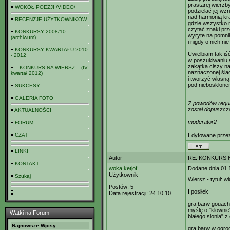
prastarej wierzb
WOKÓŁ POEZJI /VIDEO/
podzielać jej wz
nad harmonią kr
RECENZJE UŻYTKOWNIKÓW
gdzie wszystko 
czytać znaki prz
KONKURSY 2008/10
wyryte na pomni
(archiwum)
i nigdy o nich ni
KONKURSY KWARTAŁU 2010
Uwielbiam tak iś
- 2012
w poszukiwaniu 
zakątka ciszy na 
-- KONKURS NA WIERSZ -- (IV
naznaczonej śla
kwartał 2012)
i tworzyć własną
pod nieboskłone
SUKCESY
_____________
GALERIA FOTO
Z powodów regula
został dopuszcz
AKTUALNOŚCI
moderator2
FORUM
CZAT
Edytowane prz
LINKI
Autor
RE: KONKURS N
KONTAKT
woka ketjof
Dodane dnia 01.
Użytkownik
Szukaj
Wiersz - tytuł: w
Postów:
5
I posiłek
Data rejestracji:
24.10.10
gra barw gouach
myślę o "klowni
Wątki na Forum
białego słonia" z 
Najnowsze Wpisy
gra barw w ogro