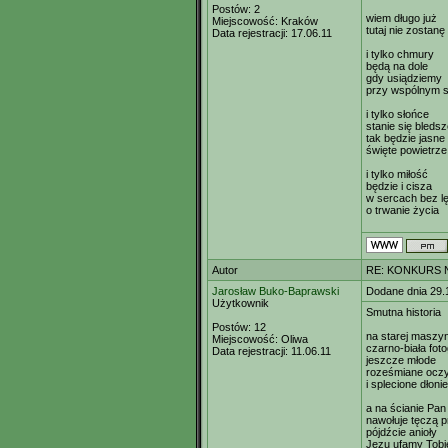
Postów:
2
wiem długo już
Miejscowość:
Kraków
tutaj nie zostanę
Data rejestracji:
17.06.11
i tylko chmury
będą na dole
gdy usiądziemy
przy wspólnym s
i tylko słońce
stanie się bleds
tak będzie jasne
święte powietrze
i tylko miłość
będzie i cisza
w sercach bez l
o trwanie życia
Autor
RE: KONKURS N
Jarosław Buko-Baprawski
Dodane dnia 29.
Użytkownik
Smutna historia
Postów:
12
na starej maszyn
Miejscowość:
Oliwa
czarno-biała foto
Data rejestracji:
11.06.11
jeszcze młode
roześmiane ocz
i splecione dłonie
a na ścianie Pan
nawołuje tęczą p
pójdźcie anioły
Jezu ufamy Tobi