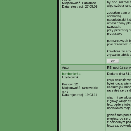
był sad. rozrósł
Miejscowość:
Pabianice
więc szósta rano.
Data rejestracji:
27.05.09
zostałem sam prz
odchodzą.
na spleśniałej ki
umaszczony plam
twarzach.
przy przetartej 
przeprawy
po marcowych bło
pnie drzew też. 
krajobraz ze śro
zrywanie jabłek z
Autor
RE: podróż sent
bombonierka
Dodane dnia 31.
Użytkownik
kraju dzieciństw
byłeś oazą, pie
Postów:
12
czasem jak konc
Miejscowość:
tarnowskie
raczyłeś serce 
góry
Data rejestracji:
19.03.11
wiatr mi we włos
z głowy wciąż s
lecz będę z tobą 
upolowałeś moją
gdzieś tam pod 
płyniesz do serc
z północnym poł
łączysz. odwiedz