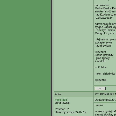
na pokuciu
Matka Boska Ka
aniołem stróżem
nad łóżkiem dzi
rozkłada oczy
oddychają ścian
żyjące kapliczką
u szczytu domu
Maryjo Częstoc
miej nas w opiec
szkaplerzyku
nad drzwiami
krzyżem
Jezus przybity
i głos ligawy
z oddali
to Polska
moich dziadków
ojczyzna
Autor
RE: KONKURS N
mefisto35
Dodane dnia 29.
Użytkownik
Lustro
Postów:
32
w srebrzystej tafl
Data rejestracji:
24.07.12
zasnął złocisty 