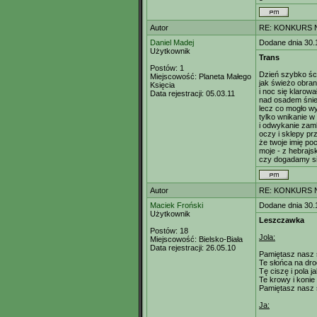
Autor
RE: KONKURS N
Daniel Madej
Dodane dnia 30.
Użytkownik
Trans
Postów:
1
Dzień szybko śc
Miejscowość:
Planeta Małego
jak świeżo obran
Księcia
i noc się klarowa
Data rejestracji:
05.03.11
nad osadem śni
lecz co mogło w
tylko wnikanie w 
i odwykanie zam
oczy i sklepy pr
że twoje imię po
moje - z hebrajs
czy dogadamy si
Autor
RE: KONKURS N
Maciek Froński
Dodane dnia 30.
Użytkownik
Leszczawka
Postów:
18
Jola:
Miejscowość:
Bielsko-Biała
Data rejestracji:
26.05.10
Pamiętasz nasz 
Te słońca na dr
Tę ciszę i pola j
Te krowy i konie 
Pamiętasz nasz 
Ja: