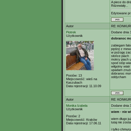
A piece do d
Rdzewiały...
Edytowane p
Autor
RE: KONKUR
Piotrek
Dodane dnia 
Użytkownik
dobranoc m
zabiegam fal
pędzę z mew
w pożogę za
słońce piach
mokry piach 
spod stóp wia
wilgotny wiatr
upadam znużo
dobranoc mo
Postów:
13
oddycham
Miejscowość:
wieś na
Kaszubach
Data rejestracji:
11.10.09
Autor
RE: KONKUR
Monika Izabela
Dodane dnia 
Użytkownik
wiem - nie w
Postów:
2
wiem długo ju
Miejscowość:
Kraków
tutaj nie zost
Data rejestracji:
17.06.11
i tylko chmury