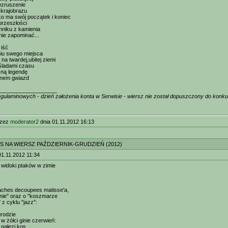
 wzruszenie
 krajobrazu
o ma swój początek i koniec
przeszłości
mniku z kamienia
 nie zapominać...
 iść
iu swego miejsca
na twardej,ubitej ziemi
śladami czasu
sną legendę
onem gwiazd
___________________
ulaminowych - dzień założenia konta w Serwisie - wiersz nie został dopuszczony do konku
rzez
moderator2
dnia 01.11.2012 16:13
S NA WIERSZ PAŹDZIERNIK-GRUDZIEŃ (2012)
1.11.2012 11:34
: widoki ptaków w zimie
aches decoupees matisse'a,
nie" oraz o "koszmarze
" z cyklu "jazz":
rodzie
ń w żółci ginie czerwień:
 gałęzi kos