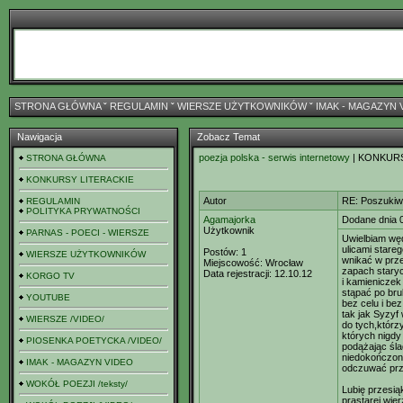
STRONA GŁÓWNA
ˇ
REGULAMIN
ˇ
WIERSZE UŻYTKOWNIKÓW
ˇ
IMAK - MAGAZYN 
Nawigacja
Zobacz Temat
poezja polska - serwis internetowy
| KONKUR
STRONA GŁÓWNA
KONKURSY LITERACKIE
Autor
RE: Poszukiw
REGULAMIN
POLITYKA PRYWATNOŚCI
Agamajorka
Dodane dnia 
Użytkownik
PARNAS - POECI - WIERSZE
Uwielbiam wę
ulicami stare
Postów:
1
WIERSZE UŻYTKOWNIKÓW
wnikać w prz
Miejscowość:
Wrocław
zapach stary
Data rejestracji:
12.10.12
KORGO TV
i kamieniczek
stąpać po br
YOUTUBE
bez celu i be
tak jak Syzy
WIERSZE /VIDEO/
do tych,którz
których nigd
PIOSENKA POETYCKA /VIDEO/
podążając śl
niedokończonej
IMAK - MAGAZYN VIDEO
odczuwać prze
WOKÓŁ POEZJI /teksty/
Lubię przesi
prastarej wie