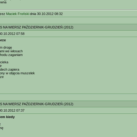
rewna
rzez
Maciek Froński
dnia 30.10.2012 08:32
S NA WIERSZ PAŹDZIERNIK-GRUDZIEŃ (2012)
30.10.2012 07:58
orze
om drogę
ami we włosach
chodu zaganiam
ucieka
tr
 dech zapiera
ny w objęcia muszelek
rze
S NA WIERSZ PAŹDZIERNIK-GRUDZIEŃ (2012)
30.10.2012 07:37
iem kiedy
ż
anę