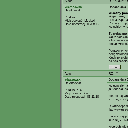
Autor
RE: KONKUR
Wierszownik
Dodane dnia 
Użytkownik
Wieczny pow
Wyjedziemy z 
Postów:
3
nie bacząc na
Miejscowość:
Mysłaki
Chmury rozpę
Data rejestracji:
05.08.12
wyjedziemy ra
Tu nieba atra
kałuż nieskoń
z liści wciąż
chciałbym mia
Postawimy wie
będę w końcu 
Kiedy to zrob
bo nas rozdzi
Autor
RE: ***
adaszewski
Dodane dnia 
Użytkownik
wylęgło się n
jak deszcz os
Postów:
818
Miejscowość:
Łódź
coś co się w
Data rejestracji:
03.11.10
lecz się zacz
i zwisło tępo t
flag wywieszo
ma śnić się p
lecz się z pij
więc gubi się 