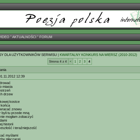
VIDEO
ˇ
AKTUALNOŚCI
ˇ
FORUM
SY DLA UŻYTKOWNIKÓW SERWISU |
KWARTALNY KONKURS NA WIERSZ (2010-2012)
Strona 4 z 4
<
1
2
3
4
ania
01.11.2012 12:39
drować
go miasta
estrzeń
ch drzew
ukowej kostce
z końca
f wracać znowu
y byli tu przede mną
y nie mogłam zobaczyć
adami
 historii
szłość i teraźniejszość
ąkać myślami
rzby płaczącej