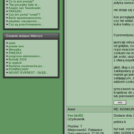
Co to jest poezja?
połyka owoce 
"Na początku było sł...
Ksiądz Jan Twardowski
nie dzieje się 
FRASZKI
Czy ten portal "umarł"?
kos przegląda
Bank wysokooprocento...
czy nie widać
playlista- niezapomn...
kulce kaliny 
Czy są przechowywane...
II premedytac
Ostatnio dodane Wiersze
jastrząb odr
optio
od gołębia, c
prawie tren
rzęzi osaczon
Wersalka
ŚNIEŻKA
czekam na res
prognoza wskrzeszeni...
jak sroki, ut
Bukolik 2026
z ofiarą współ
to wyjście
Badania naukowców po...
głód, dług u ż
POWRACAMY
zakłopotany j
MOUNT EVEREST - GŁĘB...
martwi go jed
zabijającym, 
widzem czeka
tymczasem od
krajobraz do 
lub pokrewień
Autor
RE: KONKUR
free bird92
Dodane dnia 
Użytkownik
polska b
Postów:
7
był sad. rozr
Miejscowość:
Pabianice
więc szósta ra
Data rejestracji:
27.05.09