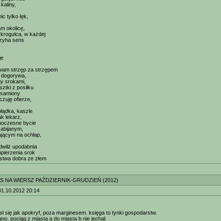
kaliny,
nic tylko lęk,
m okolicę,
 krogulca, w każdej
czyha sens
je
ywam strzęp za strzępem
o dogorywa,
y srokami,
ztki z posiłku
ożsamiony
czuję ofierze,
ołądka, kaszle
ak lekarz,
noczesne bycie
zabijanym,
jącym na ochłap,
wilż upodabnia
upierzenia srok
stwa dobra ze złem
S NA WIERSZ PAŹDZIERNIK-GRUDZIEŃ (2012)
31.10.2012 20:14
ósł się jak apokryf, poza marginesem. księga to tynki gospodarstw.
no. pociąg z miasta a do miasta b nie jechał.