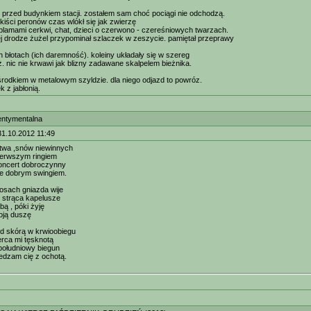
przed budynkiem stacji. zostałem sam choć pociągi nie odchodzą.
 kiści peronów czas wlókł się jak zwierzę
amami cerkwi, chat, dzieci o czerwono - czereśniowych twarzach.
ej drodze żużel przypominał szlaczek w zeszycie. pamiętał przeprawy
błotach (ich daremność). koleiny układały się w szereg
ż. nic nie krwawi jak blizny zadawane skalpelem bieżnika.
środkiem w metalowym szyldzie. dla niego odjazd to powróz.
k z jabłonią.
entymentalna
31.10.2012 11:49
stwa ,snów niewinnych
ierwszym ringiem
oncert dobroczynny
ce dobrym swingiem.
łosach gniazda wije
 strąca kapelusze
bą , póki żyję
oją duszę
d skórą w krwioobiegu
erca mi tęsknotą
południowy biegun
edzam cię z ochotą.