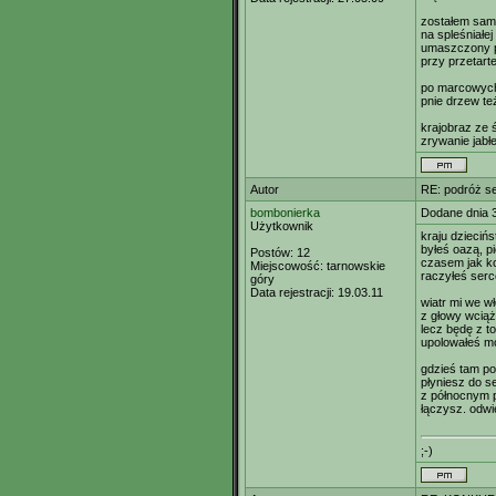
zostałem sam 
na spleśniałej
umaszczony pl
przy przetart
po marcowych 
pnie drzew te
krajobraz ze 
zrywanie jabłe
Autor
RE: podróż s
bombonierka
Dodane dnia 
Użytkownik
kraju dzieciń
byłeś oazą, p
Postów:
12
czasem jak k
Miejscowość:
tarnowskie
raczyłeś ser
góry
Data rejestracji:
19.03.11
wiatr mi we w
z głowy wciąż
lecz będę z to
upolowałeś m
gdzieś tam po
płyniesz do s
z północnym 
łączysz. odwi
;-)