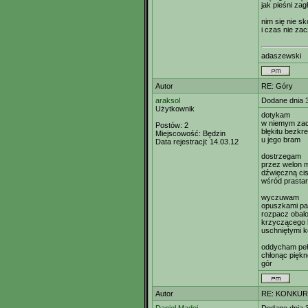
jak pieśni za
nim się nie s
i czas nie za
adaszewski
Autor
RE: Góry
araksol
Dodane dnia 
Użytkownik
dotykam
w niemym za
Postów:
2
błękitu bezkr
Miejscowość:
Będzin
u jego bram
Data rejestracji:
14.03.12
dostrzegam
przez welon 
dźwięczną ci
wśród prasta
wyczuwam
opuszkami pa
rozpacz obal
krzyczącego 
uschniętymi 
oddycham pełn
chłonąc piękn
gór
Autor
RE: KONKUR