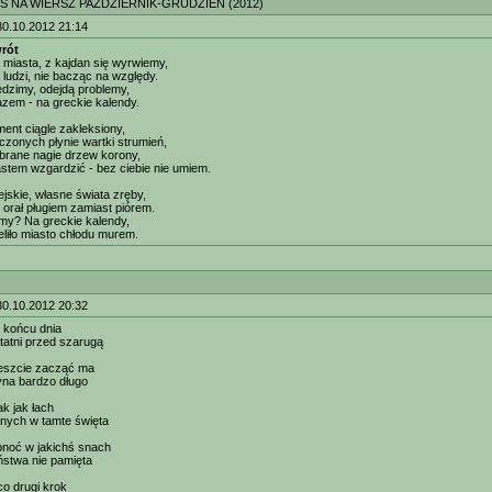
S NA WIERSZ PAŹDZIERNIK-GRUDZIEŃ (2012)
30.10.2012 21:14
rót
miasta, z kajdan się wyrwiemy,
 ludzi, nie bacząc na względy.
dzimy, odejdą problemy,
zem - na greckie kalendy.
ment ciągle zakleksiony,
czonych płynie wartki strumień,
 obrane nagie drzew korony,
stem wzgardzić - bez ciebie nie umiem.
jskie, własne świata zręby,
orał pługiem zamiast piórem.
imy? Na greckie kalendy,
eliło miasto chłodu murem.
30.10.2012 20:32
a końcu dnia
tatni przed szarugą
reszcie zacząć ma
yna bardzo długo
ak jak łach
nych w tamte święta
onoć w jakichś snach
aństwa nie pamięta
co drugi krok