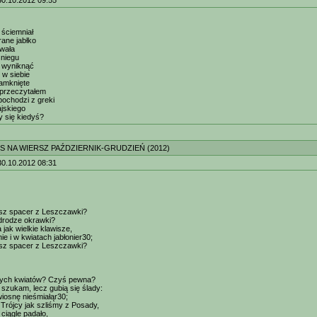
30.10.2012 09:55
ściemniał
rane jabłko
owała
niegu
o wyniknąć
 w siebie
zamknięte
 przeczytałem
pochodzi z greki
ajskiego
 się kiedyś?
S NA WIERSZ PAŹDZIERNIK-GRUDZIEŃ (2012)
30.10.2012 08:31
sz spacer z Leszczawki?
drodze okrawki?
a jak wielkie klawisze,
ie i w kwiatach jabłonier30;
sz spacer z Leszczawki?
ych kwiatów? Czyś pewna?
 szukam, lecz gubią się ślady:
iosnę nieśmiałąr30;
Trójcy jak szliśmy z Posady,
 ciągle padało,