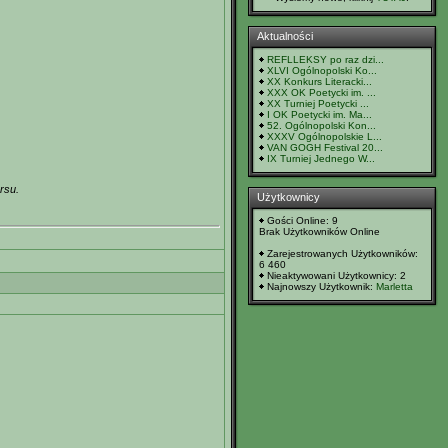
Aktualności
REFLLEKSY po raz dzi...
XLVI Ogólnopolski Ko...
XX Konkurs Literacki...
XXX OK Poetycki im. ...
XX Turniej Poetycki ...
I OK Poetycki im. Ma...
52. Ogólnopolski Kon...
XXXV Ogólnopolskie L...
VAN GOGH Festival 20...
IX Turniej Jednego W...
rsu.
Użytkownicy
Gości Online: 9
Brak Użytkowników Online
Zarejestrowanych Użytkowników:
6 460
Nieaktywowani Użytkownicy: 2
Najnowszy Użytkownik:
Marletta