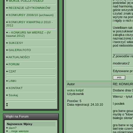
WOKÓŁ POEZJI /VIDEO/
podzielać jej
nad harmonią
RECENZJE UŻYTKOWNIKÓW
gdzie wszystk
czytać znaki 
KONKURSY 2008/10 (archiwum)
wyryte na po
i nigdy o nich
KONKURSY KWARTAŁU 2010 -
2012
Uwielbiam tak
w poszukiwan
-- KONKURS NA WIERSZ -- (IV
zakątka ciszy 
kwartał 2012)
naznaczonej 
i tworzyć wła
SUKCESY
pod nieboskł
GALERIA FOTO
___________
Z powodów reg
AKTUALNOŚCI
moderator2
FORUM
Edytowane p
CZAT
LINKI
Autor
RE: KONKUR
KONTAKT
woka ketjof
Dodane dnia 0
Użytkownik
Szukaj
Wiersz - tytuł
Postów:
5
I posiłek
Data rejestracji:
24.10.10
gra barw gou
myślę o "klow
Wątki na Forum
białego słonia
Najnowsze Wpisy
gra barw w og
slam?
biel tnie czer
...moje wiersze
na ośnieżonej