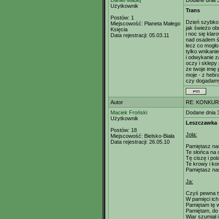
Daniel Madej
Dodane dnia 
Użytkownik
Trans
Postów:
1
Dzień szybko 
Miejscowość:
Planeta Małego
jak świeżo ob
Księcia
i noc się klar
Data rejestracji:
05.03.11
nad osadem ś
lecz co mogł
tylko wnikanie
i odwykanie 
oczy i sklepy
że twoje imię 
moje - z hebr
czy dogadamy
Autor
RE: KONKUR
Maciek Froński
Dodane dnia 
Użytkownik
Leszczawka
Postów:
18
Jola:
Miejscowość:
Bielsko-Biała
Data rejestracji:
26.05.10
Pamiętasz na
Te słońca na 
Tę ciszę i pol
Te krowy i kon
Pamiętasz na
Ja:
Czyś pewna t
W pamięci ich
Pamiętam tę w
Pamiętam, do 
Wiar szumiał i