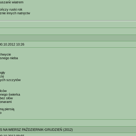
głuszane wiatrem
kończy ruski rok
cznie innych natręctw
30.10.2012 10:26
chwycie
esnego nieba
mgły
szę
rych szczytów
lców
onego świerka
bez słów
konarami
ą piersią
o
S NA WIERSZ PAŹDZIERNIK-GRUDZIEŃ (2012)