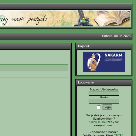
Sobota, 08.08.2026
Pajacyk
Logowanie
Nazwa Użytkownika
Hasło
Nie jesteś jeszcze naszym
Użytkownikiem?
Kilknij TUTAJ
żeby się
zarejestrować.
Zapomniane hasło?
Wyślemy nowe, kliknij
TUTAJ
.