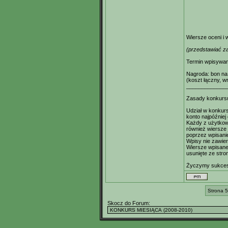
Wiersze oceni i
(przedstawiać z
Termin wpisywani
Nagroda: bon na 
(koszt łączny, w
_____________
Zasady konkurs
Udział w konkurs
konto najpóźniej
Każdy z użytkow
również wiersze 
poprzez wpisani
Wpisy nie zawie
Wiersze wpisane 
usunięte ze stro
Życzymy sukce
Strona 5
Skocz do Forum: