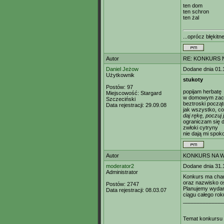
ten dom
ten schron
ten żal
...oprócz błękitn
Autor
RE: KONKURS N
Daniel Jeżow
Dodane dnia 01.
Użytkownik
stukoty
Postów:
97
popijam herbatę
Miejscowość:
Stargard
w domowym zac
Szczeciński
beztroski począ
Data rejestracji:
29.09.08
jak wszystko, c
daj rękę, poczuj 
ograniczam się d
zwłoki cytryny
nie dają mi spok
Autor
KONKURS NA WI
moderator2
Dodane dnia 31.
Administrator
Konkurs ma char
oraz nazwisko os
Postów:
2747
Planujemy wydan
Data rejestracji:
08.03.07
ciągu całego rok
_____________
Temat konkursu m