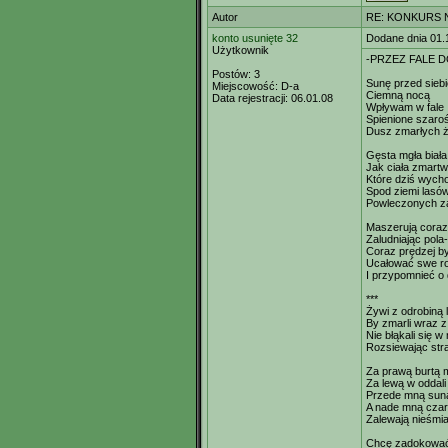
Autor
RE: KONKURS N
konto usunięte 32
Dodane dnia 01.
Użytkownik
-PRZEZ FALE 
Postów:
3
Sunę przed siebi
Miejscowość:
D-a
Ciemną nocą
Data rejestracji:
06.01.08
Wpływam w fale
Spienione szaro
Dusz zmarłych ż
Gęsta mgła biała
Jak ciała zmartw
Które dziś wych
Spod ziemi lasów 
Powleczonych z
Maszerują coraz 
Zaludniając pola
Coraz prędzej b
Ucałować swe ro
I przypomnieć o 
***
Żywi z odrobiną 
By zmarli wraz z
Nie błąkali się w
Rozsiewając str
Za prawą burtą 
Za lewą w oddali
Przede mną sun
A nade mną czar
Zalewają nieśmia
Chcę zadokować