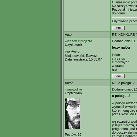
Olśniła mnie por
Na skrzyżowaniu
Pozostał mi jesz
do domu...
Edytowane prz
Autor
RE: KONKURS N
wieszak el frajerro
Dodane dnia 01.
Użytkownik
boży nałóg
Postów:
2
jeden
Miejscowość:
Rawicz
chrystus
Data rejestracji:
10.03.07
z martwych
w stanie
jest
Autor
RE: o połogu. 2
mimowolnie
Dodane dnia 01.
Użytkownik
o połogu. 2
w połogu roztacz
wynosić w workac
które mogą dać 
przez kości do z
nie rozpuści wod
jeśli jest tarczą
próg domu. jeśli
do poczekalni n
Postów:
19
że byłeś bohate