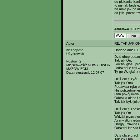
do płukania tkan
to nie tak będzi
na mnie jak na a
od jelit i pozost
--------------------
zapraszam na ww
Autor
RE: TAK JAK ON
nieznajoma
Dodane dnia 01.
Użytkownik
Dziś chcę oddać
Tak jak On.
Postów:
2
Słuchał głosu pr
Miejscowość:
NOWY DWÓR
I odszedł z celi w
MAZOWIECKI
Ty go Wzięłaś z 
Data rejestracji:
12.07.07
Dziś chcę żyć!
Tak jak Ona.
Podawała rękę 
Nie potrzebne je
Ona pokój miała 
Odeszła cicho i 
Tak jak było jej 
Dziś chcę znosić
Tak jak On.
Widział przeszło
A rany dłoni jedn
Drogą, Prawdą i
Odszedł lecząc 
Dziś chcę ufać!
Tak jak Ona.