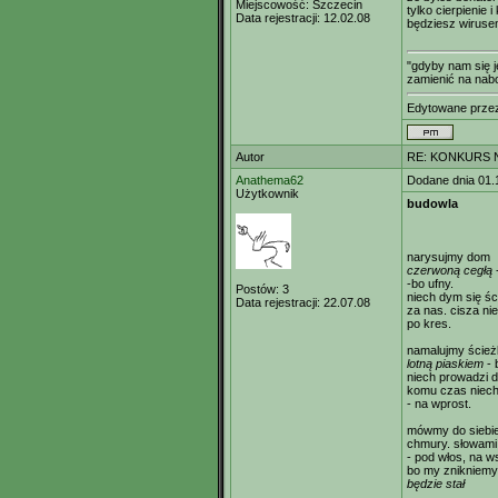
Miejscowość:
Szczecin
tylko cierpienie i
Data rejestracji:
12.02.08
będziesz wirus
"gdyby nam się 
zamienić na nab
Edytowane prz
Autor
RE: KONKURS N
Anathema62
Dodane dnia 01.
Użytkownik
budowla
narysujmy dom
czerwoną cegłą
-bo ufny.
Postów:
3
niech dym się ści
Data rejestracji:
22.07.08
za nas. cisza ni
po kres.
namalujmy ście
lotną piaskiem
- 
niech prowadzi d
komu czas niech
- na wprost.
mówmy do siebie
chmury. słowam
- pod włos, na 
bo my znikniemy
będzie stał