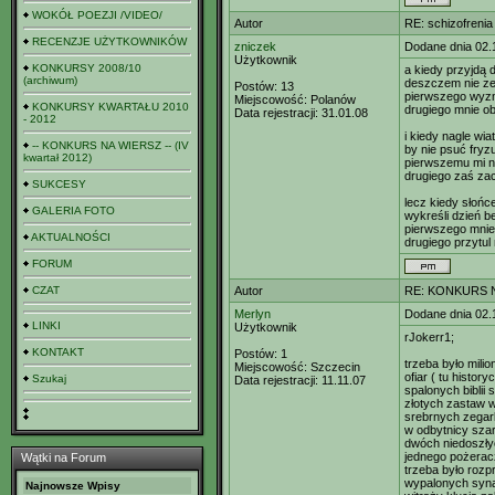
WOKÓŁ POEZJI /VIDEO/
Autor
RE: schizofrenia
RECENZJE UŻYTKOWNIKÓW
zniczek
Dodane dnia 02.
Użytkownik
KONKURSY 2008/10
a kiedy przyjdą d
(archiwum)
deszczem nie ze
Postów:
13
pierwszego wyzn
Miejscowość:
Polanów
KONKURSY KWARTAŁU 2010
drugiego mnie ob
Data rejestracji:
31.01.08
- 2012
i kiedy nagle wia
-- KONKURS NA WIERSZ -- (IV
by nie psuć fry
kwartał 2012)
pierwszemu mi na
drugiego zaś za
SUKCESY
lecz kiedy słońc
GALERIA FOTO
wykreśli dzień 
pierwszego mnie
AKTUALNOŚCI
drugiego przytul
FORUM
CZAT
Autor
RE: KONKURS N
Merlyn
Dodane dnia 02.
LINKI
Użytkownik
rJokerr1;
KONTAKT
Postów:
1
trzeba było milio
Miejscowość:
Szczecin
ofiar ( tu history
Szukaj
Data rejestracji:
11.11.07
spalonych biblii
złotych zastaw 
srebrnych zegar
w odbytnicy sza
dwóch niedoszł
jednego pożerac
Wątki na Forum
trzeba było rozp
wypalonych syn
Najnowsze Wpisy