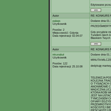
Edytowane prz
Autor
RE: KONKURS N
palaqs
Dodane dnia 01.
Użytkownik
PRZEDŚMIERT
Postów:
2
Gdy przyjdzie mi
Miejscowość:
Gdynia
Tunelem niech ś
Data rejestracji:
02.04.07
Blaskiem Twych
Autor
RE: KONKURS N
inkunabuł
Dodane dnia 01.
Użytkownik
MINUTA MILCZ
Postów:
122
dedykuję martw
Data rejestracji:
25.10.08
TELEWIZJA PO
KOLEJNĄ TRA
O TYSIĄCACH 
ANONIMOWE CI
MAGICZNĄ LIC
KTÓRA ROBI W
JEST NA USTA
TYMCZASEM CO
OFIARY EGZY
PRZEWROTNYC
KOŚCISTEJ BI
PIĘŚCIASTEJ 