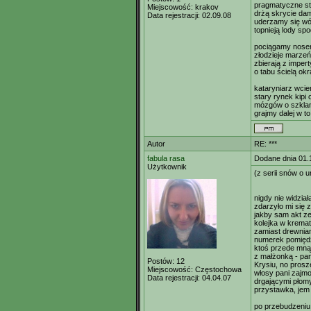
pragmatyczne st
Miejscowość:
krakov
drżą skrycie da
Data rejestracji:
02.09.08
uderzamy się wó
topnieją lody sp
pociągamy nosem
złodzieje marzeń
zbierają z imper
o tabu ścielą ok
kataryniarz wcie
stary rynek kipi
mózgów o szklan
grajmy dalej w t
Autor
RE: ***
fabula rasa
Dodane dnia 01.
Użytkownik
(z serii snów o u
nigdy nie widział
zdarzyło mi się z
jakby sam akt zej
kolejka w kremat
zamiast drewnia
numerek pomięd
ktoś przede mną 
z małżonką - pan
Postów:
12
Krysiu, no prosz
Miejscowość:
Częstochowa
włosy pani zajmo
Data rejestracji:
04.04.07
drgającymi płomy
przystawka, jem 
po przebudzeniu