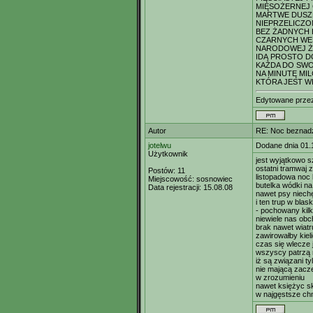
MIĘSOŻERNEJ
MARTWE DUSZ
NIEPRZELICZO
BEZ ŻADNYCH
CZARNYCH WE
NARODOWEJ Ż
IDĄ PROSTO D
KAŻDA DO SW
NA MINUTĘ MI
KTÓRA JEST W
Edytowane prz
Autor
RE: Noc beznadz
jotelwu
Dodane dnia 01.
Użytkownik
jest wyjątkowo s
ostatni tramwaj 
Postów:
11
listopadowa noc
Miejscowość:
sosnowiec
butelka wódki na
Data rejestracji:
15.08.08
nawet psy niechęt
i ten trup w blas
- pochowany kilk
niewiele nas obc
brak nawet wiatr
zawirowałby kie
czas się wlecze 
wszyscy patrzą n
iż są związani ty
nie mającą zacz
w zrozumieniu
nawet księżyc s
w najgęstsze c