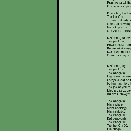
Pracowała wielbi
Odeszła przepeł
Dziś chcę kocha
Tak jak On.
Jednoczył cały ś
Głosząc nowinę 
Nie lękajcie się.
Odszedł z miłosi
Dziś chcę służyć
Tak jak Ona.
Powiedziała rtakr
By wypełniło się
Dała swe macier
Odeszła śniąc o p
Dziś chcę być!
Tak jak Oni.
Tak chcęr30;
Nigdy nie zapom
że życie jest po t
by kochać i być
Tak jak czynili to
Idąc przez życie
razem z Nowym 
Tak chcęr30;
Mam wiarę.
Mam nadzieję.
Mam miłość.
Tak chcęr30;
Każdego dnia.
Tak chcęr30;
Tak jak Onr30;
Dla Niego!