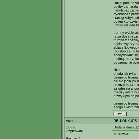
i tuzin podkosz
gdyby zamarzła
nabyła też za ps
cyckonosz praw
i tani grzebyk j
bo ten kto użyje
umrze od jadu tr
trumny wybierał
ta za duża ta za
trumna z sośnin
dębina wytrzyma
zbita z lipoweg
robi dobrze na 
zdecydowała się
modną skrzynkę
bo sama nie był
Nika
chuda jak tyka
girami do trumny 
nic nie jadła jak 
oszczędzała zbi
aż odeszła w po
między intercit
a zwykłym do p
girami do trumny 
z tego świata zn
Autor
RE: KONKURS N
toptrad
Dodane dnia 01.
Użytkownik
krakow.art
Postów:
1