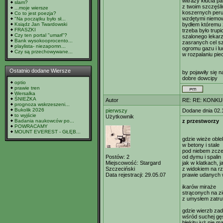
witraży kłucia p
slam?
z twoim szczęś
...moje wiersze
koszernych per
Co to jest poezja?
wzdętymi niemow
"Na początku było sł...
Ksiądz Jan Twardowski
bydłem któremu 
FRASZKI
trzeba było trup
Czy ten portal "umarł"?
szalonego lekar
Bank wysokooprocento...
zasranych cel sz
playlista- niezapomn...
ogromu gazu i lu
Czy są przechowywane...
w rozpalaniu pi
Ostatnio dodane Wiersze
by pojawiły się 
dobre dowcipy
optio
prawie tren
Wersalka
ŚNIEŻKA
Autor
RE: RE: KONKU
prognoza wskrzeszeni...
Bukolik 2026
pierwszy
Dodane dnia 02.
to wyjście
Użytkownik
Badania naukowców po...
z przestworzy
POWRACAMY
MOUNT EVEREST - GŁĘB...
gdzie wieże oble
w betony i stale
pod niebem zcze
Postów:
2
od dymu i spalin
Miejscowość:
Stargard
jak w klatkach, 
Szczeciński
z widokiem na r
Data rejestracji:
29.05.07
prawie udanych
ikarów miraże
strąconych na z
z umysłem zatru
gdzie wierzb za
wśród suchej gę
błękitu już nie m