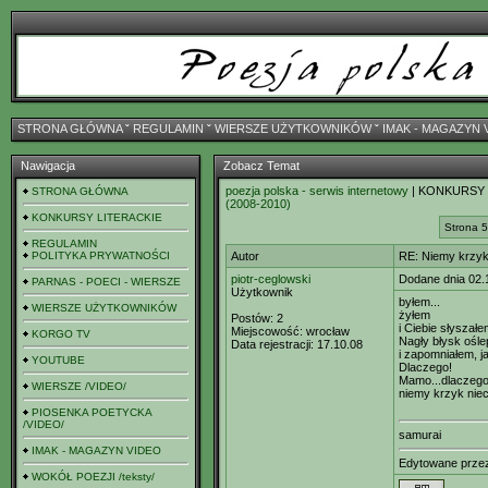
STRONA GŁÓWNA
ˇ
REGULAMIN
ˇ
WIERSZE UŻYTKOWNIKÓW
ˇ
IMAK - MAGAZYN 
Nawigacja
Zobacz Temat
poezja polska - serwis internetowy
| KONKURSY
STRONA GŁÓWNA
(2008-2010)
KONKURSY LITERACKIE
Strona 5
REGULAMIN
POLITYKA PRYWATNOŚCI
Autor
RE: Niemy krzy
piotr-ceglowski
Dodane dnia 02.
PARNAS - POECI - WIERSZE
Użytkownik
byłem...
WIERSZE UŻYTKOWNIKÓW
żyłem
Postów:
2
i Ciebie słyszałe
Miejscowość:
wrocław
KORGO TV
Nagły błysk ośle
Data rejestracji:
17.10.08
i zapomniałem, j
YOUTUBE
Dlaczego!
Mamo...dlaczego
WIERSZE /VIDEO/
niemy krzyk nie
PIOSENKA POETYCKA
/VIDEO/
samurai
IMAK - MAGAZYN VIDEO
Edytowane prz
WOKÓŁ POEZJI /teksty/