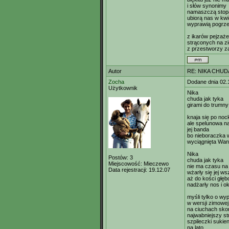
i słów synonimy
namaszczą stop
ubiorą nas w kwi
wyprawią pogrze
z ikarów pejzaże
strąconych na z
z przestworzy z
Autor
RE: NIKA CHUDA
Zocha
Dodane dnia 02.
Użytkownik
Nika
chuda jak tyka
girami do trumny 
knaja się po noc
ale spelunowa na
jej banda
bo nieboraczka w
wyciągnięta Wa
Nika
Postów:
3
chuda jak tyka
Miejscowość:
Mieczewo
nie ma czasu na 
Data rejestracji:
19.12.07
wżarły się jej ws
aż do kości głęb
nadżarły nos i o
myśli tylko o wy
w wersji zimowej
na ciuchach sko
najwabniejszy st
szpileczki sukie
na lato