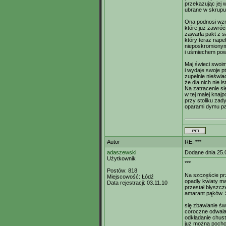
przekazując jej 
ubrane w skrupul
Ona podnosi wzr
które już zawróci
zawarła pakt z 
który teraz napeł
nieposkromiony
i uśmiechem pow
Maj świeci swoi
i wydaje swoje p
zupełnie nieświ
że dla nich nie is
Na zatracenie si
w tej małej knaj
przy stoliku zad
oparami dymu p
Autor
RE: ***
adaszewski
Dodane dnia 25.
Użytkownik
***
Postów:
818
Na szczęście pr
Miejscowość:
Łódź
opadły kwiaty ma
Data rejestracji:
03.11.10
przestał błyszc
amarant pąków. 
się zbawianie św
coroczne odwala
odkładanie chus
już można poch