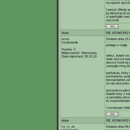
na spacer tęczo
I poszli. Wtedy p
ją włożyli ją do p
a spleśniałe mar
wyrzucili.
Autor
RE: KONKURS N
janias
Dodane dnia 15.
Użytkownik
podaję ci cegłę
Postów:
3
Miejscowość:
Warszawa
wiesz, byłam na 
Data rejestracji:
28.10.10
wiatr wyczuł zaw
deszcz kosił na
zastygłe zimą śla
barbakan, który 
kochanków, pod
beznamiętnie coś 
że nie wszystko 
pozostał za plec
dopóki fusy z ka
a serwetka ukry
to rozpromieniam
i rozsiewam obfi
Autor
RE: KONKURS N
ka_rn_ak
Dodane dnia 09.