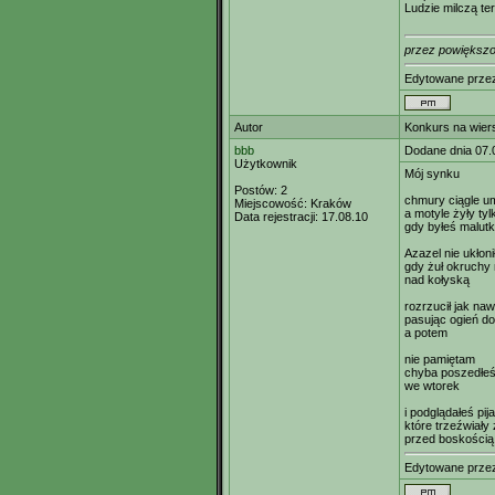
Ludzie milczą ter
przez powiększo
Edytowane prz
Autor
Konkurs na wier
bbb
Dodane dnia 07.
Użytkownik
Mój synku
Postów:
2
chmury ciągle um
Miejscowość:
Kraków
a motyle żyły tyl
Data rejestracji:
17.08.10
gdy byłeś malutk
Azazel nie ukłoni
gdy żuł okruchy 
nad kołyską
rozrzucił jak na
pasując ogień d
a potem
nie pamiętam
chyba poszedłeś
we wtorek
i podglądałeś pi
które trzeźwiały
przed boskością
Edytowane prz