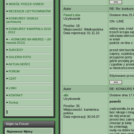
WOKÓŁ POEZJI /VIDEO/
Autor
RE: Re: konkurs
RECENZJE UŻYTKOWNIKÓW
Paweł Loba
Dodane dnia 25.
KONKURSY 2008/10
Użytkownik
ON -LINE
(archiwum)
Postów:
18
widzę was znad 
KONKURSY KWARTAŁU 2010
Miejscowość:
Wielkopolska
trzech krząta si
- 2012
Data rejestracji:
01.11.10
odczepia wiersz
w enter
-- KONKURS NA WIERSZ -- (IV
kwartał 2012)
podróż on-line z
SUKCESY
przed nimi burzl
zapory, szpiedz
GALERIA FOTO
przyjazne porty
gdzie przejdą g
AKTUALNOŚCI
i zgodnie z prot
w nieskończonoś
FORUM
Edytowane prz
CZAT
LINKI
Autor
RE: KONKURS N
albi
Dodane dnia 17.
KONTAKT
Użytkownik
powrót
Szukaj
Postów:
35
zadzwoniła że je
Miejscowość:
kamienica
bez nikogo i mo
polska
do niej wracać
Data rejestracji:
30.04.07
prosto bez zakr
chociaż je lubię
Wątki na Forum
bo zmieniają
nudę na dobre lu
Najnowsze Wpisy
co i tak jest um