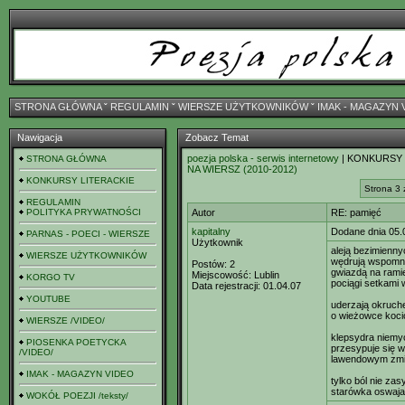
STRONA GŁÓWNA
ˇ
REGULAMIN
ˇ
WIERSZE UŻYTKOWNIKÓW
ˇ
IMAK - MAGAZYN 
Nawigacja
Zobacz Temat
poezja polska - serwis internetowy
| KONKURSY
STRONA GŁÓWNA
NA WIERSZ (2010-2012)
KONKURSY LITERACKIE
Strona 3 
REGULAMIN
POLITYKA PRYWATNOŚCI
Autor
RE: pamięć
kapitalny
Dodane dnia 05.
PARNAS - POECI - WIERSZE
Użytkownik
aleją bezimienn
WIERSZE UŻYTKOWNIKÓW
wędrują wspomni
Postów:
2
gwiazdą na rami
Miejscowość:
Lublin
KORGO TV
pociągi setkami
Data rejestracji:
01.04.07
YOUTUBE
uderzają okruch
o wieżowce koci
WIERSZE /VIDEO/
klepsydra niemy
PIOSENKA POETYCKA
przesypuje się 
/VIDEO/
lawendowym zm
IMAK - MAGAZYN VIDEO
tylko ból nie zas
starówka oswaja
WOKÓŁ POEZJI /teksty/