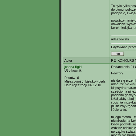
To było tylko po
do pionu, policz
podejście, zwią
powstrzymanie d
odwołanie wynio
korek, kolejka, p
adaszewski
Edytowane prz
Autor
RE: KONKURS N
joanna fligiel
Dodane dnia 21.
Użytkownik
Powroty
Postów:
6
nie da się przem
Miejscowość:
bielsko - biała
udać, że nie wisi
Data rejestracji:
06.12.10
klepsydra staran
sześcioma pinez
podobno go wypc
leżał jakby obej
i ucichła muzyka.
plusk i wykręcan
i ścieranie.
to jego matka - 
niemiłosierna kol
kiedy pochyla si
widzisz odbicie
porządku świata
moczy się brudn