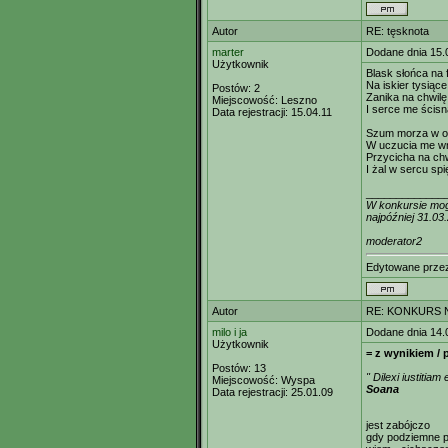
Autor
RE: tęsknota
marter
Dodane dnia 15.
Użytkownik
Blask słońca na f
Na iskier tysiące
Postów:
2
Zanika na chwil
Miejscowość:
Leszno
I serce me ścisn
Data rejestracji:
15.04.11
Szum morza w od
W uczucia me wni
Przycicha na ch
I żal w sercu spi
_____________
W konkursie mogą
najpóźniej 31.03
moderator2
Edytowane prz
Autor
RE: KONKURS N
milo i ja
Dodane dnia 14.
Użytkownik
= z wynikiem / 
Postów:
13
" Dilexi iustitiam
Miejscowość:
Wyspa
Soana
Data rejestracji:
25.01.09
jest zabójczo
gdy podziemne pr