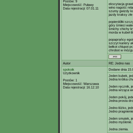
Postów:
9
ekscytacja grawi
Miejscowość:
Puławy
wino nagość rel
Data rejestracji:
07.01.11
szumy gwizdy ko
jazdy kraksy złe 
popierdółki szc
góry śmieci wal
śmichy chichy łz
morda w kubeł tli
popaprańcy egoi
szczyt kariery a
bełkot chlupot 
chrobot w mózgu 
Autor
RE: Jedno nas
spokoik
Dodane dnia 15.
Użytkownik
Jeden kubek, je
Jedna krótka chw
Postów:
1
Miejscowość:
Warszawa
Jeden ręcznik, j
Data rejestracji:
16.12.10
Jedna wrząca w
Jeden pokój, jed
Jedna prosta dr
Jedno łóżko, jed
Jedno pragnienie
Jeden smutek, j
Jedno myślenie.
Jedna ziemia.