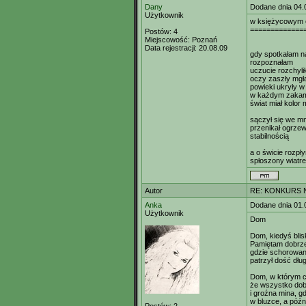
Dany
Dodane dnia 04.
Użytkownik
w księżycowym 
=============
Postów:
4
Miejscowość:
Poznań
Data rejestracji:
20.08.09
gdy spotkałam n
rozpoznałam
uczucie rozchyli
oczy zaszły mgł
powieki ukryły w
w każdym zakam
świat miał kolor 
sączył się we mn
przenikał ogrzew
stabilnością
a o świcie rozpły
spłoszony wiatr
Autor
RE: KONKURS N
Anka
Dodane dnia 01.
Użytkownik
Dom
Dom, kiedyś blis
Pamiętam dobrze 
gdzie schorowan
patrzył dość dłu
Dom, w którym ci
że wszystko dob
i groźna mina, g
w bluzce, a późn