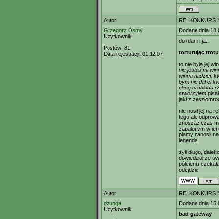
Autor
RE: KONKURS N
Grzegorz Ósmy
Dodane dnia 18.
Użytkownik
do+dam i ja..
Postów:
81
torturując trotu
Data rejestracji:
01.12.07
to nie była jej wi
nie jesteś mi win
winna nadziei, k
bym nie dał ci k
chcę ci chłodu r
stworzyłem
pisa
jaki z zeszłomro
nie nosił jej na r
tego ale odprowa
znosząc czas mi
zapalonym w jej 
plamy nanosił na
legenda
żyli długo, dalek
dowiedział że tw
półcieniu czekał
odejdzie
Autor
RE: KONKURS N
dzunga
Dodane dnia 15.
Użytkownik
bad gateway