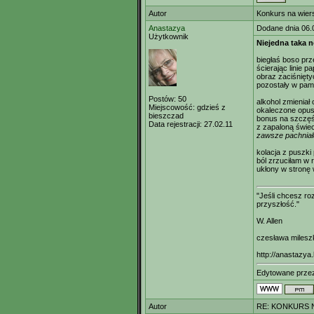
Autor
Konkurs na wier
Anastazya
Dodane dnia 06.
Użytkownik
Niejedna taka 
biegłaś boso prz
ścierając linie p
obraz zaciśnięty
pozostały w pam
Postów:
50
alkohol zmieniał
Miejscowość:
gdzieś z
okaleczone opus
bieszczad
bonus na szczęś
Data rejestracji:
27.02.11
z zapaloną świec
zawsze pachniał
kolacja z puszki
ból zrzuciłam w 
ukłony w stronę 
"Jeśli chcesz r
przyszłość."
W. Allen
czesława milesz
http://anastazya.
Edytowane prze
Autor
RE: KONKURS N