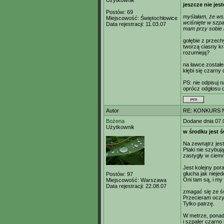
Użytkownik
jeszcze nie je
Postów:
69
myślałam, że ws
Miejscowość:
Świętochłowice
wciśnięte w szpar
Data rejestracji:
11.03.07
mam przy sobie 
gołębie z przech
tworzą ciasny kr
rozumieją?
na ławce zostałe
kłębi się czarny 
PS: nie odpisuj na
oprócz odgłosu d
Autor
RE: KONKURS N
Bożena
Dodane dnia 07.
Użytkownik
w środku jest ś
Na zewnątrz jest
Ptaki nie szybują
zastygły w ciemn
Jest kolejny pora
głucha jak niejed
Postów:
97
Oni tam są, i m
Miejscowość:
Warszawa
Data rejestracji:
22.08.07
zmagać się ze ś
Przecieram oczy
Tylko patrzę.
W metrze, ponad
i szpaler czarno 