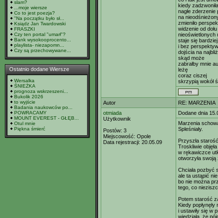
slam?
kiedy zadzwonił
...moje wiersze
nagłe zderzenie 
Co to jest poezja?
na nieodśnieżo
"Na początku było sł...
zmieniło perspe
Ksiądz Jan Twardowski
widzenie od dołu 
FRASZKI
Czy ten portal "umarł"?
nieoświetlonych u
Bank wysokooprocento...
staje się bardzie
playlista- niezapomn...
i bez perspekty
Czy są przechowywane...
dojścia na najbl
skąd może
zabrałby mnie a
Ostatnio dodane Wiersze
leżę
coraz ciszej
Wersalka
skrzypią wokół ś
ŚNIEŻKA
prognoza wskrzeszeni...
Bukolik 2026
to wyjście
Autor
RE: MARZENIA
Badania naukowców po...
POWRACAMY
otmiada
Dodane dnia 15.
MOUNT EVEREST - GŁĘB...
Użytkownik
Marzenia schow
Otul mnie
Piękna śmierć
Spleśniały.
Postów:
3
Miejscowość:
Opole
Przyszła starość
Data rejestracji:
20.05.09
Troskliwie objęła
w rękawiczce utk
otworzyła swoją
Chciała pozbyć s
ale ta ustąpić nie
bo nie można pr
tego, co niezisz
Potem starość z
Kiedy popłynęły
i ustawiły się w 
wiedziała, że pó