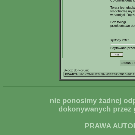
Co chwila detal 
Twarz jest gładka,
Nadchodzą myśli.
w pamięci. Dojrz
Bez trwogi,
przekleństwo obc
sydney 2011
Edytowane prz
Strona 3 
Skocz do Forum:
nie ponosimy żadnej odp
dokonywanych przez g
PRAWA AUTO