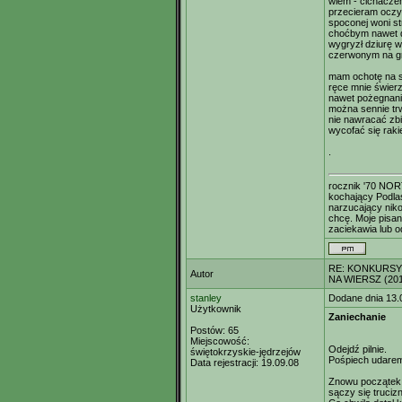
wiem - cichacze
przecieram oczy
spoconej woni st
choćbym nawet d
wygryzł dziurę w
czerwonym na g
mam ochotę na s
ręce mnie świer
nawet pożegnani
można sennie tr
nie nawracać zb
wycofać się rak
.
rocznik '70 NO
kochający Podlas
narzucający nik
chcę. Moje pisan
zaciekawia lub o
RE: KONKURSY
Autor
NA WIERSZ (201
stanley
Dodane dnia 13.
Użytkownik
Zaniechanie
Postów:
65
Miejscowość:
Odejdź pilnie.
świętokrzyskie-jędrzejów
Pośpiech udarem
Data rejestracji:
19.09.08
Znowu początek. 
sączy się trucizn