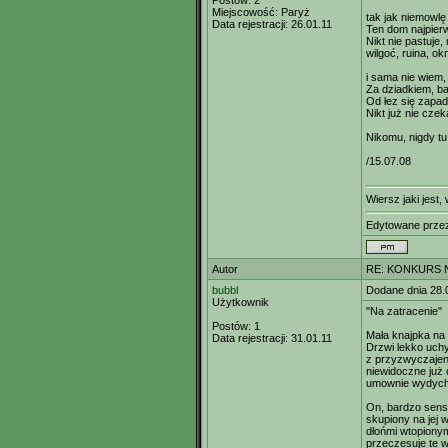
Postów:
2
Miejscowość:
Paryż
tak jak niemowlę
Data rejestracji:
26.01.11
Ten dom najpierw
Nikt nie pastuje,
wilgoć, ruina, o
i sama nie wiem,
Za dziadkiem, ba
Od łez się zapad
Nikt już nie cze
Nikomu, nigdy tu
/15.07.08
Wiersz jaki jest
Edytowane prze
Autor
RE: KONKURS N
bubbl
Dodane dnia 28.
Użytkownik
"Na zatracenie"
Postów:
1
Mała knajpka na
Data rejestracji:
31.01.11
Drzwi lekko uchy
z przyzwyczajen
niewidoczne już
umownie wydych
On, bardzo sen
skupiony na jej 
dłońmi wtopionym
przeczesuje te 