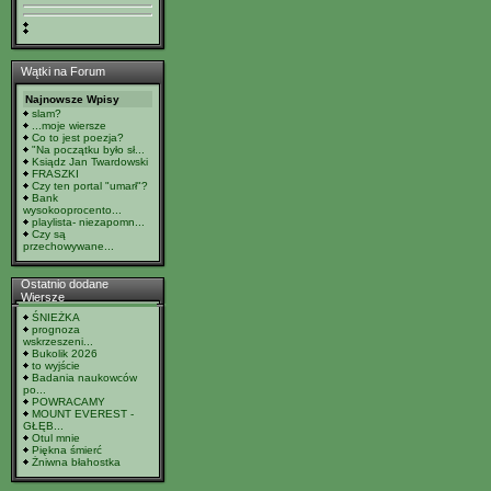
Wątki na Forum
Najnowsze Wpisy
slam?
...moje wiersze
Co to jest poezja?
"Na początku było sł...
Ksiądz Jan Twardowski
FRASZKI
Czy ten portal "umarł"?
Bank
wysokooprocento...
playlista- niezapomn...
Czy są
przechowywane...
Ostatnio dodane
Wiersze
ŚNIEŻKA
prognoza
wskrzeszeni...
Bukolik 2026
to wyjście
Badania naukowców
po...
POWRACAMY
MOUNT EVEREST -
GŁĘB...
Otul mnie
Piękna śmierć
Żniwna błahostka