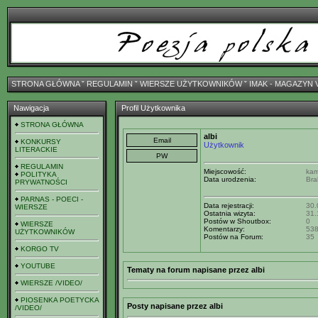
STRONA GŁÓWNA
ˇ
REGULAMIN
ˇ
WIERSZE UŻYTKOWNIKÓW
ˇ
IMAK - MAGAZYN 
Nawigacja
Profil Użytkownika
STRONA GŁÓWNA
albi
KONKURSY
Użytkownik
LITERACKIE
REGULAMIN
Miejscowość:
kam
POLITYKA
Data urodzenia:
Bra
PRYWATNOŚCI
PARNAS - POECI -
Data rejestracji:
30.
WIERSZE
Ostatnia wizyta:
31.
Postów w Shoutbox:
0
WIERSZE
Komentarzy:
53
UŻYTKOWNIKÓW
Postów na Forum:
35
KORGO TV
YOUTUBE
Tematy na forum napisane przez albi
WIERSZE /VIDEO/
PIOSENKA POETYCKA
Posty napisane przez albi
/VIDEO/