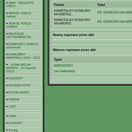
IMAK - MAGAZYN
Forum
Tytuł
VIDEO
KWARTALNY KONKURS
RE: KONKURS NA WIER
WOKÓŁ POEZJI
NA WIERSZ...
/teksty/
KWARTALNY KONKURS
RE: KONKURS NA WIERS
NA WIERSZ...
WOKÓŁ POEZJI
/VIDEO/
RECENZJE
Newsy napisane przez albi
UŻYTKOWNIKÓW
KONKURSY 2008/10
(archiwum)
Wiersze napisane przez albi
KONKURSY
KWARTAŁU 2010 - 2012
Tytuł
-- KONKURS NA
NARODZINY
WIERSZ -- (IV kwartał
żar kwietniowy
2012)
SUKCESY
GALERIA FOTO
AKTUALNOŚCI
FORUM
CZAT
LINKI
KONTAKT
Szukaj