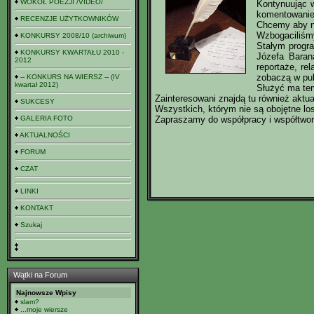
WOKÓŁ POEZJI /VIDEO/
Kontynuując w
komentowanie 
RECENZJE UŻYTKOWNIKÓW
Chcemy aby na
Wzbogaciliśmy
KONKURSY 2008/10 (archiwum)
Stałym progr
KONKURSY KWARTAŁU 2010 -
Józefa Barana
2012
reportaże, re
zobaczą w pub
-- KONKURS NA WIERSZ -- (IV
kwartał 2012)
Służyć ma tem
Zainteresowani znajdą tu również aktua
SUKCESY
Wszystkich, którym nie są obojętne los
GALERIA FOTO
Zapraszamy do współpracy i współtwor
AKTUALNOŚCI
FORUM
CZAT
LINKI
KONTAKT
Szukaj
Wątki na Forum
Najnowsze Wpisy
slam?
...moje wiersze