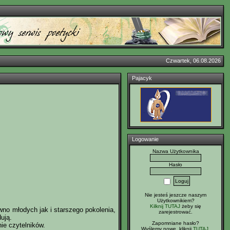
Czwartek, 06.08.2026
Pajacyk
Logowanie
Nazwa Użytkownika
Hasło
Nie jesteś jeszcze naszym
Użytkownikiem?
Kilknij TUTAJ
żeby się
no młodych jak i starszego pokolenia,
zarejestrować.
ują.
Zapomniane hasło?
ie czytelników.
Wyślemy nowe, kliknij
TUTAJ
.