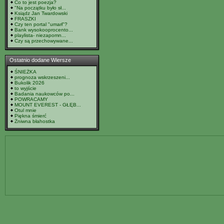
Co to jest poezja?
"Na początku było sł...
Ksiądz Jan Twardowski
FRASZKI
Czy ten portal "umarł"?
Bank wysokooprocento...
playlista- niezapomn...
Czy są przechowywane...
Ostatnio dodane Wiersze
ŚNIEŻKA
prognoza wskrzeszeni...
Bukolik 2026
to wyjście
Badania naukowców po...
POWRACAMY
MOUNT EVEREST - GŁĘB...
Otul mnie
Piękna śmierć
Żniwna błahostka