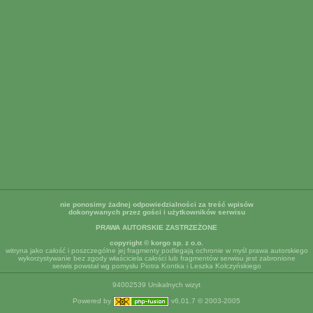
nie ponosimy żadnej odpowiedzialności za treść wpisów
dokonywanych przez gości i użytkowników serwisu
PRAWA AUTORSKIE ZASTRZEŻONE
copyright © korgo sp. z o.o.
witryna jako całość i poszczególne jej fragmenty podlegają ochronie w myśl prawa autorskiego
wykorzystywanie bez zgody właściciela całości lub fragmentów serwisu jest zabronione
serwis powstał wg pomysłu Piotra Kontka i Leszka Kolczyńskiego
94002539 Unikalnych wizyt
Powered by
v6.01.7 © 2003-2005