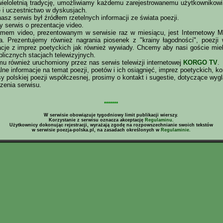
ieloletnią tradycję, umożliwiamy każdemu zarejestrowanemu użytkownikowi
i uczestnictwo w dyskusjach.
sz serwis był źródłem rzetelnych informacji ze świata poezji.
 serwis o prezentacje video.
amem video, prezentowanym w serwisie raz w miesiącu, jest Internetowy 
. Prezentujemy również nagrania piosenek z "krainy łagodności", poezji w
lacje z imprez poetyckich jak również wywiady. Chcemy aby nasi goście miel
licznych stacjach telewizyjnych.
u również uruchomiony przez nas serwis telewizji internetowej
KORGO TV
.
lne informacje na temat poezji, poetów i ich osiągnięć, imprez poetyckich, k
y polskiej poezji współczesnej, prosimy o kontakt i sugestie, dotyczące wyglą
zenia serwisu.
*******
W serwisie obowiązuje tygodniowy limit publikacji wierszy.
Korzystanie z serwisu oznacza akceptację
Regulaminu.
Użytkownicy dokonując rejestracji, wyrażają zgodę na rozpowszechnianie swoich tekstów
w serwisie poezja-polska.pl, na zasadach określonych w
Regulaminie.