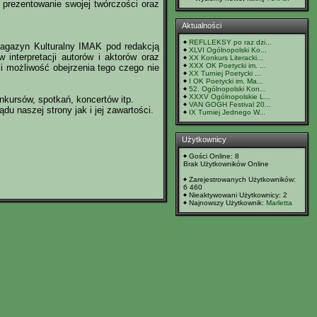
 prezentowanie swojej twórczości oraz
Aktualności
REFLLEKSY po raz dzi...
Magazyn Kulturalny IMAK pod redakcją
XLVI Ogólnopolski Ko...
 interpretacji autorów i aktorów oraz
XX Konkurs Literacki...
XXX OK Poetycki im. ...
i możliwość obejrzenia tego czego nie
XX Turniej Poetycki ...
I OK Poetycki im. Ma...
52. Ogólnopolski Kon...
XXXV Ogólnopolskie L...
onkursów, spotkań, koncertów itp.
VAN GOGH Festival 20...
du naszej strony jak i jej zawartości.
IX Turniej Jednego W...
Użytkownicy
Gości Online: 8
Brak Użytkowników Online
Zarejestrowanych Użytkowników:
6 460
Nieaktywowani Użytkownicy: 2
Najnowszy Użytkownik:
Marletta