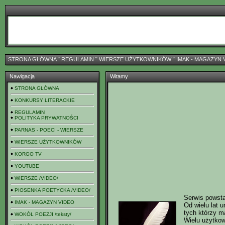
STRONA GŁÓWNA
ˇ
REGULAMIN
ˇ
WIERSZE UŻYTKOWNIKÓW
ˇ
IMAK - MAGAZYN 
Nawigacja
Witamy
STRONA GŁÓWNA
KONKURSY LITERACKIE
REGULAMIN
POLITYKA PRYWATNOŚCI
PARNAS - POECI - WIERSZE
WIERSZE UŻYTKOWNIKÓW
KORGO TV
YOUTUBE
WIERSZE /VIDEO/
PIOSENKA POETYCKA /VIDEO/
Serwis powstał
IMAK - MAGAZYN VIDEO
Od wielu lat 
tych którzy ma
WOKÓŁ POEZJI /teksty/
Wielu użytkow