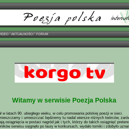
VIDEO
ˇ
AKTUALNOŚCI
ˇ
FORUM
Witamy w serwisie Poezja Polska
 w latach 90. ubiegłego wieku, w celu promowania polskiej poezji w sieci.
umieszczamy i umieszczać będziemy tu nadal wiersze różnych twórców, zarów
ją osiągnięcia w postaci nagród jak i tych, którzy do takich osiągnięć pretend
ników serwisu sięgnęło po laury w konkursach, wydało tomiki i zdobyło uznan