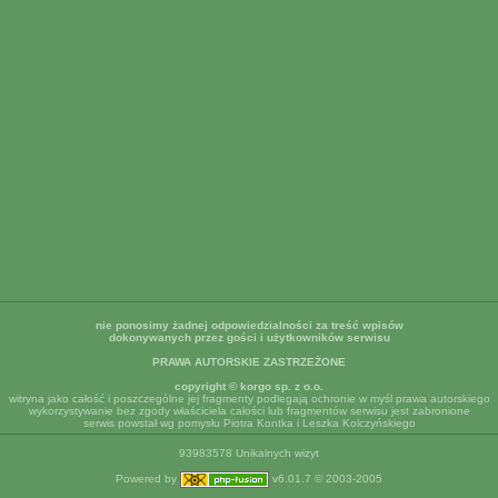
nie ponosimy żadnej odpowiedzialności za treść wpisów
dokonywanych przez gości i użytkowników serwisu
PRAWA AUTORSKIE ZASTRZEŻONE
copyright © korgo sp. z o.o.
witryna jako całość i poszczególne jej fragmenty podlegają ochronie w myśl prawa autorskiego
wykorzystywanie bez zgody właściciela całości lub fragmentów serwisu jest zabronione
serwis powstał wg pomysłu Piotra Kontka i Leszka Kolczyńskiego
93983578 Unikalnych wizyt
Powered by
v6.01.7 © 2003-2005