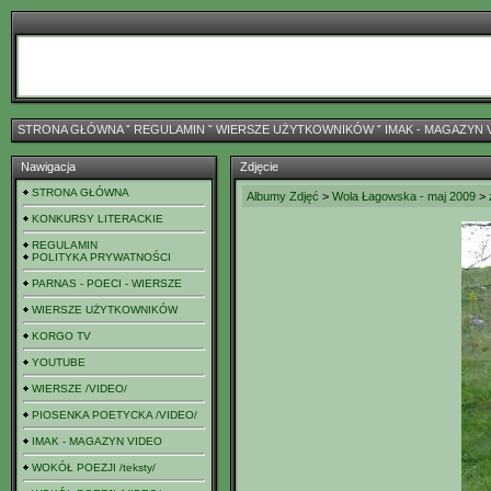
STRONA GŁÓWNA
ˇ
REGULAMIN
ˇ
WIERSZE UŻYTKOWNIKÓW
ˇ
IMAK - MAGAZYN 
Nawigacja
Zdjęcie
STRONA GŁÓWNA
Albumy Zdjęć
>
Wola Łagowska - maj 2009
>
KONKURSY LITERACKIE
REGULAMIN
POLITYKA PRYWATNOŚCI
PARNAS - POECI - WIERSZE
WIERSZE UŻYTKOWNIKÓW
KORGO TV
YOUTUBE
WIERSZE /VIDEO/
PIOSENKA POETYCKA /VIDEO/
IMAK - MAGAZYN VIDEO
WOKÓŁ POEZJI /teksty/