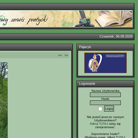
Czwartek, 06.08.2026
Pajacyk
<<
>>
Logowanie
Nazwa Użytkownika
Hasło
Nie jesteś jeszcze naszym
Użytkownikiem?
Kilknij TUTAJ
żeby się
zarejestrować.
Zapomniane hasło?
Wyślemy nowe, kliknij
TUTAJ
.