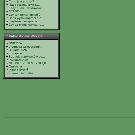
Co to jest poezja?
"Na początku było sł...
Ksiądz Jan Twardowski
FRASZKI
Czy ten portal "umarł"?
Bank wysokooprocento...
playlista- niezapomn...
Czy są przechowywane...
Ostatnio dodane Wiersze
ŚNIEŻKA
prognoza wskrzeszeni...
Bukolik 2026
to wyjście
Badania naukowców po...
POWRACAMY
MOUNT EVEREST - GŁĘB...
Otul mnie
Piękna śmierć
Żniwna błahostka