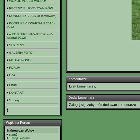
WOKÓŁ POEZJI /VIDEO/
RECENZJE UŻYTKOWNIKÓW
KONKURSY 2008/10 (archiwum)
KONKURSY KWARTAŁU 2010 -
2012
-- KONKURS NA WIERSZ -- (IV
kwartał 2012)
SUKCESY
GALERIA FOTO
AKTUALNOŚCI
FORUM
CZAT
Komentarze
LINKI
Brak komentarzy.
KONTAKT
Dodaj komentarz
Szukaj
Zaloguj się, żeby móc dodawać komentarze.
Wątki na Forum
Najnowsze Wpisy
slam?
...moje wiersze