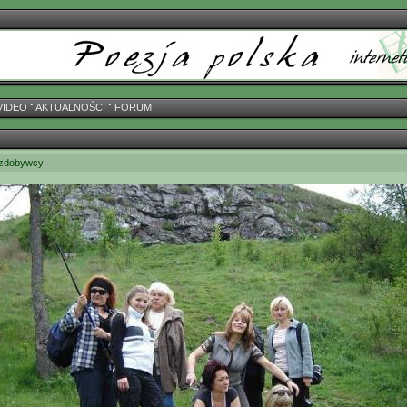
VIDEO
ˇ
AKTUALNOŚCI
ˇ
FORUM
zdobywcy