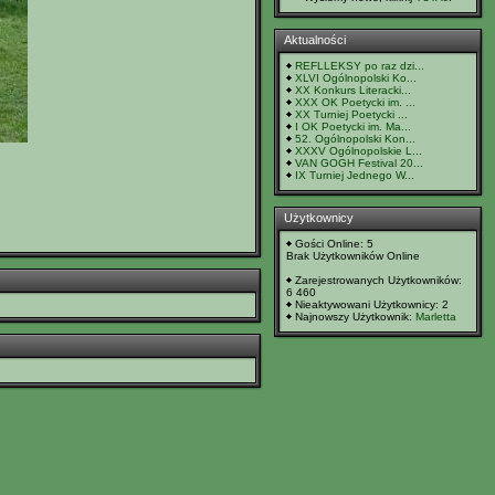
Aktualności
REFLLEKSY po raz dzi...
XLVI Ogólnopolski Ko...
XX Konkurs Literacki...
XXX OK Poetycki im. ...
XX Turniej Poetycki ...
I OK Poetycki im. Ma...
52. Ogólnopolski Kon...
XXXV Ogólnopolskie L...
VAN GOGH Festival 20...
IX Turniej Jednego W...
Użytkownicy
Gości Online: 5
Brak Użytkowników Online
Zarejestrowanych Użytkowników:
6 460
Nieaktywowani Użytkownicy: 2
Najnowszy Użytkownik:
Marletta