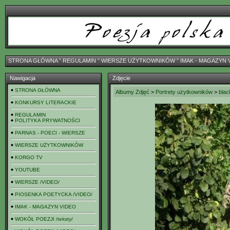
STRONA GŁÓWNA
ˇ
REGULAMIN
ˇ
WIERSZE UŻYTKOWNIKÓW
ˇ
IMAK - MAGAZYN 
Nawigacja
Zdjęcie
STRONA GŁÓWNA
Albumy Zdjęć
>
Portrety użytkowników
>
blac
KONKURSY LITERACKIE
REGULAMIN
POLITYKA PRYWATNOŚCI
PARNAS - POECI - WIERSZE
WIERSZE UŻYTKOWNIKÓW
KORGO TV
YOUTUBE
WIERSZE /VIDEO/
PIOSENKA POETYCKA /VIDEO/
IMAK - MAGAZYN VIDEO
WOKÓŁ POEZJI /teksty/