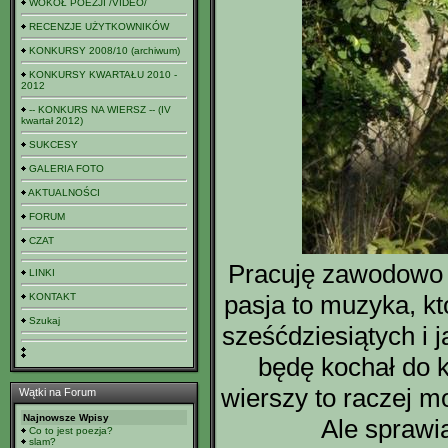
WOKÓŁ POEZJI /VIDEO/
RECENZJE UŻYTKOWNIKÓW
KONKURSY 2008/10 (archiwum)
KONKURSY KWARTAŁU 2010 -
2012
-- KONKURS NA WIERSZ -- (IV
kwartał 2012)
SUKCESY
GALERIA FOTO
AKTUALNOŚCI
FORUM
CZAT
Pracuję zawodowo 
LINKI
pasja to muzyka, kt
KONTAKT
Szukaj
sześćdziesiątych i 
będę kochał do k
wierszy to raczej m
Wątki na Forum
Najnowsze Wpisy
Ale sprawia
Co to jest poezja?
slam?