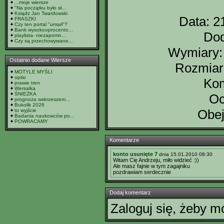
...moje wiersze
"Na początku było sł...
Ksiądz Jan Twardowski
Data: 2
FRASZKI
Czy ten portal "umarł"?
Bank wysokooprocento...
Dod
playlista- niezapomn...
Czy są przechowywane...
Wymiary: 
Ostatnio dodane Wiersze
Rozmiar 
MOTYLE MYŚLI
optio
Kom
prawie tren
Wersalka
ŚNIEŻKA
Oc
prognoza wskrzeszeni...
Bukolik 2026
Obej
to wyjście
Badania naukowców po...
POWRACAMY
Komentarze
konto usunięte 7
dnia 15.01.2010 08:30
Witam Cię Andrzeju, miło widzieć :))
Ale masz fajnie w tym zagajniku
pozdrawiam serdecznie
Dodaj komentarz
Zaloguj się, żeby 