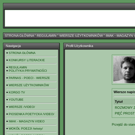
STRONA GŁÓWNA
ˇ
REGULAMIN
ˇ
WIERSZE UŻYTKOWNIKÓW
ˇ
IMAK - MAGAZYN 
Nawigacja
Profil Użytkownika
STRONA GŁÓWNA
KONKURSY LITERACKIE
REGULAMIN
POLITYKA PRYWATNOŚCI
PARNAS - POECI - WIERSZE
WIERSZE UŻYTKOWNIKÓW
Wiersze napi
KORGO TV
YOUTUBE
Tytuł
WIERSZE /VIDEO/
ROZMOWY Z
PIĘĆ PROS
PIOSENKA POETYCKA /VIDEO/
IMAK - MAGAZYN VIDEO
Przejdź do stan
WOKÓŁ POEZJI /teksty/