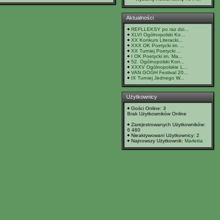
Aktualności
REFLLEKSY po raz dzi...
XLVI Ogólnopolski Ko...
XX Konkurs Literacki...
XXX OK Poetycki im. ...
XX Turniej Poetycki ...
I OK Poetycki im. Ma...
52. Ogólnopolski Kon...
XXXV Ogólnopolskie L...
VAN GOGH Festival 20...
IX Turniej Jednego W...
Użytkownicy
Gości Online: 3
Brak Użytkowników Online
Zarejestrowanych Użytkowników:
6 460
Nieaktywowani Użytkownicy: 2
Najnowszy Użytkownik:
Marletta