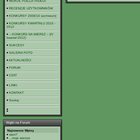
WOKÓŁ POEZJI /VIDEO/
RECENZJE UŻYTKOWNIKÓW
KONKURSY 2008/10 (archiwum)
KONKURSY KWARTAŁU 2010 -
2012
-- KONKURS NA WIERSZ -- (IV
kwartał 2012)
SUKCESY
GALERIA FOTO
AKTUALNOŚCI
FORUM
CZAT
LINKI
KONTAKT
Szukaj
Wątki na Forum
Najnowsze Wpisy
slam?
...moje wiersze