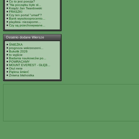
Co to jest poezja?
"Na początku było sł...
Ksiądz Jan Twardowski
FRASZKI
Czy ten portal "umarł"?
Bank wysokooprocento...
playlista- niezapomn...
Czy są przechowywane...
Ostatnio dodane Wiersze
ŚNIEŻKA
prognoza wskrzeszeni...
Bukolik 2026
to wyjście
Badania naukowców po...
POWRACAMY
MOUNT EVEREST - GŁĘB...
Otul mnie
Piękna śmierć
Żniwna błahostka