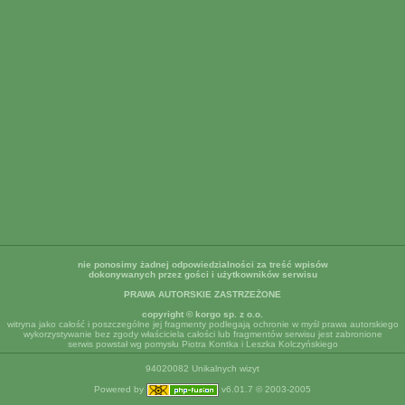
nie ponosimy żadnej odpowiedzialności za treść wpisów
dokonywanych przez gości i użytkowników serwisu
PRAWA AUTORSKIE ZASTRZEŻONE
copyright © korgo sp. z o.o.
witryna jako całość i poszczególne jej fragmenty podlegają ochronie w myśl prawa autorskiego
wykorzystywanie bez zgody właściciela całości lub fragmentów serwisu jest zabronione
serwis powstał wg pomysłu Piotra Kontka i Leszka Kolczyńskiego
94020082 Unikalnych wizyt
Powered by
v6.01.7 © 2003-2005