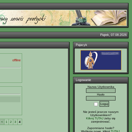
Piątek, 07.08.2026
Pajacyk
offline
Logowanie
Nazwa Użytkownika
Hasło
Nie jesteś jeszcze naszym
Użytkownikiem?
Kilknij TUTAJ
żeby się
zarejestrować.
<
1
2
3
4
Zapomniane hasło?
Wyślemy nowe, kliknij
TUTAJ
.