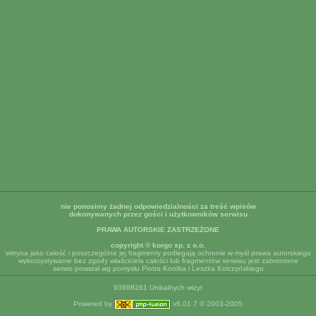
nie ponosimy żadnej odpowiedzialności za treść wpisów
dokonywanych przez gości i użytkowników serwisu
PRAWA AUTORSKIE ZASTRZEŻONE
copyright © korgo sp. z o.o.
witryna jako całość i poszczególne jej fragmenty podlegają ochronie w myśl prawa autorskiego
wykorzystywanie bez zgody właściciela całości lub fragmentów serwisu jest zabronione
serwis powstał wg pomysłu Piotra Kontka i Leszka Kolczyńskiego
93998281 Unikalnych wizyt
Powered by
v6.01.7 © 2003-2005