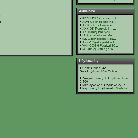
Aktualności
8
REFLLEKSY po raz dzi...
1
XLVI Ogólnopolski Ko...
XX Konkurs Literacki...
XXX OK Poetycki im. ...
XX Turniej Poetycki ...
I OK Poetycki im. Ma...
52. Ogólnopolski Kon...
XXXV Ogólnopolskie L...
VAN GOGH Festival 20...
IX Turniej Jednego W...
Użytkownicy
Gości Online: 32
Brak Użytkowników Online
Zarejestrowanych Użytkowników:
6 460
Nieaktywowani Użytkownicy: 2
Najnowszy Użytkownik:
Marletta