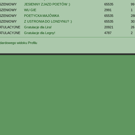
SZENIOWY
JESIENNY ZJAZD POETÓW :)
65535
99
SZENIOWY
WU GIE
2991
1
SZENIOWY
POETYCKA MAJÓWKA
65535
28
SZENIOWY
Z USTRONIA DO LONDYNU? :)
65535
30
ATULACYJNE
Gratulacje dla Lira!
20921
26
ATULACYJNE
Gratulacje dla Legny!
4787
2
dardowego widoku Profilu