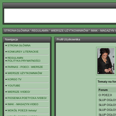
STRONA GŁÓWNA
ˇ
REGULAMIN
ˇ
WIERSZE UŻYTKOWNIKÓW
ˇ
IMAK - MAGAZYN 
Nawigacja
Profil Użytkownika
STRONA GŁÓWNA
KONKURSY LITERACKIE
REGULAMIN
POLITYKA PRYWATNOŚCI
PARNAS - POECI - WIERSZE
WIERSZE UŻYTKOWNIKÓW
KORGO TV
Tematy na fo
YOUTUBE
Forum
WIERSZE /VIDEO/
O POEZJI
PIOSENKA POETYCKA /VIDEO/
SŁUP OGŁO
IMAK - MAGAZYN VIDEO
SŁUP OGŁO
SŁUP OGŁO
WOKÓŁ POEZJI /teksty/
SŁUP OGŁO