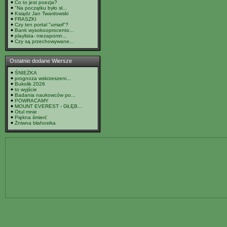
Co to jest poezja?
"Na początku było sł...
Ksiądz Jan Twardowski
FRASZKI
Czy ten portal "umarł"?
Bank wysokooprocento...
playlista- niezapomn...
Czy są przechowywane...
Ostatnio dodane Wiersze
ŚNIEŻKA
prognoza wskrzeszeni...
Bukolik 2026
to wyjście
Badania naukowców po...
POWRACAMY
MOUNT EVEREST - GŁĘB...
Otul mnie
Piękna śmierć
Żniwna błahostka