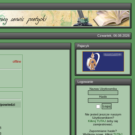
Czwartek, 06.08.2026
Pajacyk
offline
Logowanie
Nazwa Użytkownika
Hasło
powiedzi
Nie jesteś jeszcze naszym
Użytkownikiem?
Kilknij TUTAJ
żeby się
zarejestrować.
8
Zapomniane hasło?
3
Wyślemy nowe, kliknij
TUTAJ
.