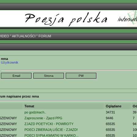
VIDEO
ˇ
AKTUALNOŚCI
ˇ
FORUM
rena
Użytkownik
rum napisane przez rena
Temat
Oglądane
Od
po godzinach..
34731
39
SZENIOWY
Zaproszenie - Zjazd PPG
9446
7
SZENIOWY
ZJAZD POETYCKI - POWROTY
65535
94
SZENIOWY
POECI ZBIERAJĄ LIŚCIE - ZJAZD!
65535
10
SZENIOWY
POECI SYPIĄ KWIATKI W KARKO...
65535
10