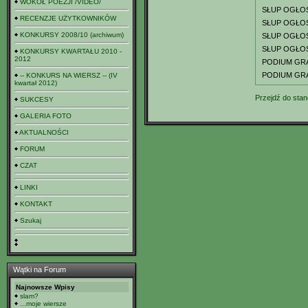
WOKÓŁ POEZJI /VIDEO/
SŁUP OGŁO
RECENZJE UŻYTKOWNIKÓW
SŁUP OGŁO
KONKURSY 2008/10 (archiwum)
SŁUP OGŁO
SŁUP OGŁO
KONKURSY KWARTAŁU 2010 -
2012
PODIUM GR
PODIUM GR
-- KONKURS NA WIERSZ -- (IV
kwartał 2012)
Przejdź do stan
SUKCESY
GALERIA FOTO
AKTUALNOŚCI
FORUM
CZAT
LINKI
KONTAKT
Szukaj
Wątki na Forum
Najnowsze Wpisy
slam?
...moje wiersze