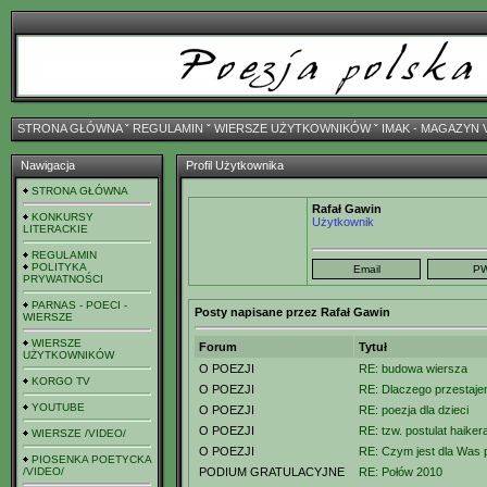
STRONA GŁÓWNA
ˇ
REGULAMIN
ˇ
WIERSZE UŻYTKOWNIKÓW
ˇ
IMAK - MAGAZYN 
Nawigacja
Profil Użytkownika
STRONA GŁÓWNA
Rafał Gawin
KONKURSY
Użytkownik
LITERACKIE
REGULAMIN
POLITYKA
PRYWATNOŚCI
PARNAS - POECI -
Posty napisane przez Rafał Gawin
WIERSZE
WIERSZE
Forum
Tytuł
UŻYTKOWNIKÓW
O POEZJI
RE: budowa wiersza
KORGO TV
O POEZJI
RE: Dlaczego przestajem
YOUTUBE
O POEZJI
RE: poezja dla dzieci
O POEZJI
RE: tzw. postulat haiker
WIERSZE /VIDEO/
O POEZJI
RE: Czym jest dla Was 
PIOSENKA POETYCKA
/VIDEO/
PODIUM GRATULACYJNE
RE: Połów 2010