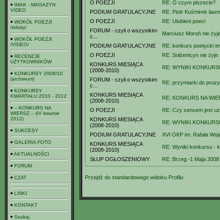
O POEZJI
RE: O czym piszecie?
IMAK - MAGAZYN
VIDEO
PODIUM GRATULACYJNE
RE: Piotr Kuśmirek laure
O POEZJI
RE: Ulubieni poeci
WOKÓŁ POEZJI
/teksty/
FORUM - czyli o wszystkim
Marciusz Moroń nie żyje.
c...
WOKÓŁ POEZJI
/VIDEO/
PODIUM GRATULACYJNE
RE: konkurs poetycki im.
O POEZJI
RE: Sołżenicyn nie żyje
RECENZJE
UŻYTKOWNIKÓW
KONKURS MIESIĄCA
RE: WYNIKI KONKURSU
(2008-2010)
KONKURSY 2008/10
(archiwum)
FORUM - czyli o wszystkim
RE: przymiarki do prozy
c...
KONKURSY
KONKURS MIESIĄCA
KWARTAŁU 2010 - 2012
RE: KONKURS NA WIER
(2008-2010)
-- KONKURS NA
O POEZJI
RE: Czy sensem jest uż
WIERSZ -- (IV kwartał
2012)
KONKURS MIESIĄCA
RE: WYNIKI KONKURSU 
(2008-2010)
SUKCESY
PODIUM GRATULACYJNE
XVI OKP im. Rafała Wo
GALERIA FOTO
KONKURS MIESIĄCA
RE: Wyniki konkursu - k
(2008-2010)
AKTUALNOŚCI
SŁUP OGŁOSZENIOWY
RE: Brzeg -1 Maja 2008 
FORUM
Przejdź do standardowego widoku Profilu
CZAT
LINKI
KONTAKT
Szukaj