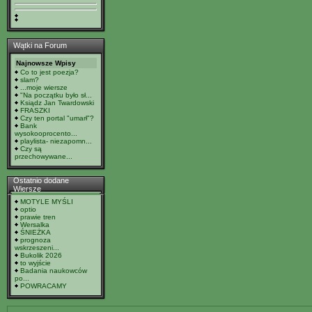
Wątki na Forum
Najnowsze Wpisy
Co to jest poezja?
slam?
...moje wiersze
"Na początku było sł...
Ksiądz Jan Twardowski
FRASZKI
Czy ten portal "umarł"?
Bank
wysokooprocento...
playlista- niezapomn...
Czy są
przechowywane...
Ostatnio dodane
Wiersze
MOTYLE MYŚLI
optio
prawie tren
Wersalka
ŚNIEŻKA
prognoza
wskrzeszeni...
Bukolik 2026
to wyjście
Badania naukowców
po...
POWRACAMY