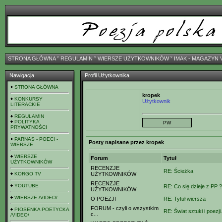
STRONA GŁÓWNA
ˇ
REGULAMIN
ˇ
WIERSZE UŻYTKOWNIKÓW
ˇ
IMAK - MAGAZYN 
Nawigacja
Profil Użytkownika
STRONA GŁÓWNA
kropek
KONKURSY
Użytkownik
LITERACKIE
REGULAMIN
POLITYKA
PRYWATNOŚCI
PARNAS - POECI -
Posty napisane przez kropek
WIERSZE
WIERSZE
Forum
Tytuł
UŻYTKOWNIKÓW
RECENZJE
RE: Ścieżka
KORGO TV
UŻYTKOWNIKÓW
RECENZJE
YOUTUBE
RE: Co się dzieje z PP ?
UŻYTKOWNIKÓW
WIERSZE /VIDEO/
O POEZJI
RE: Tytuł wiersza
FORUM - czyli o wszystkim
PIOSENKA POETYCKA
RE: Świat sztuki i poezji.
c...
/VIDEO/