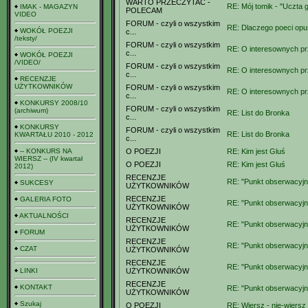
WARTO PRZECZYTAĆ -
RE: Mój tomik - "Uczta 
IMAK - MAGAZYN
POLECAM
VIDEO
FORUM - czyli o wszystkim
RE: Dlaczego poeci opu
WOKÓŁ POEZJI
c...
/teksty/
FORUM - czyli o wszystkim
RE: O interesownych prz
c...
WOKÓŁ POEZJI
/VIDEO/
FORUM - czyli o wszystkim
RE: O interesownych prz
c...
RECENZJE
UŻYTKOWNIKÓW
FORUM - czyli o wszystkim
RE: O interesownych prz
c...
KONKURSY 2008/10
FORUM - czyli o wszystkim
(archiwum)
RE: List do Bronka
c...
KONKURSY
FORUM - czyli o wszystkim
RE: List do Bronka
KWARTAŁU 2010 - 2012
c...
-- KONKURS NA
O POEZJI
RE: Kim jest Gluś
WIERSZ -- (IV kwartał
O POEZJI
RE: Kim jest Gluś
2012)
RECENZJE
RE: "Punkt obserwacyjny
SUKCESY
UŻYTKOWNIKÓW
RECENZJE
GALERIA FOTO
RE: "Punkt obserwacyjny
UŻYTKOWNIKÓW
AKTUALNOŚCI
RECENZJE
RE: "Punkt obserwacyjny
UŻYTKOWNIKÓW
FORUM
RECENZJE
RE: "Punkt obserwacyjny
CZAT
UŻYTKOWNIKÓW
RECENZJE
RE: "Punkt obserwacyjny
LINKI
UŻYTKOWNIKÓW
RECENZJE
KONTAKT
RE: "Punkt obserwacyjny
UŻYTKOWNIKÓW
Szukaj
O POEZJI
RE: Wiersz - nie-wiersz