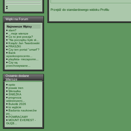
Przejdź do standardowego widoku Profilu
Wątki na Forum
Najnowsze Wpisy
slam?
...moje wiersze
Co to jest poezja?
"Na początku było sł...
Ksiądz Jan Twardowski
FRASZKI
Czy ten portal "umarł"?
Bank
wysokooprocento...
playlista- niezapomn...
Czy są
przechowywane...
Ostatnio dodane
Wiersze
optio
prawie tren
Wersalka
ŚNIEŻKA
prognoza
wskrzeszeni...
Bukolik 2026
to wyjście
Badania naukowców
po...
POWRACAMY
MOUNT EVEREST -
GŁĘB...