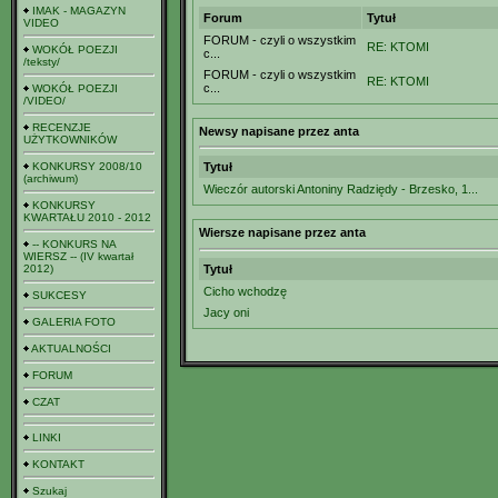
IMAK - MAGAZYN
Forum
Tytuł
VIDEO
FORUM - czyli o wszystkim
RE: KTOMI
WOKÓŁ POEZJI
c...
/teksty/
FORUM - czyli o wszystkim
RE: KTOMI
c...
WOKÓŁ POEZJI
/VIDEO/
RECENZJE
Newsy napisane przez anta
UŻYTKOWNIKÓW
KONKURSY 2008/10
Tytuł
(archiwum)
Wieczór autorski Antoniny Radziędy - Brzesko, 1...
KONKURSY
KWARTAŁU 2010 - 2012
Wiersze napisane przez anta
-- KONKURS NA
WIERSZ -- (IV kwartał
2012)
Tytuł
Cicho wchodzę
SUKCESY
Jacy oni
GALERIA FOTO
AKTUALNOŚCI
FORUM
CZAT
LINKI
KONTAKT
Szukaj