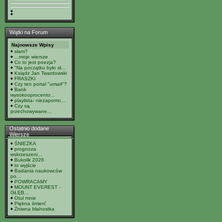
Wątki na Forum
Najnowsze Wpisy
slam?
...moje wiersze
Co to jest poezja?
"Na początku było sł...
Ksiądz Jan Twardowski
FRASZKI
Czy ten portal "umarł"?
Bank
wysokooprocento...
playlista- niezapomn...
Czy są
przechowywane...
Ostatnio dodane
Wiersze
ŚNIEŻKA
prognoza
wskrzeszeni...
Bukolik 2026
to wyjście
Badania naukowców
po...
POWRACAMY
MOUNT EVEREST -
GŁĘB...
Otul mnie
Piękna śmierć
Żniwna błahostka