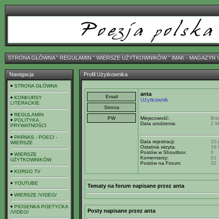
STRONA GŁÓWNA
ˇ
REGULAMIN
ˇ
WIERSZE UŻYTKOWNIKÓW
ˇ
IMAK - MAGAZYN 
Nawigacja
Profil Użytkownika
STRONA GŁÓWNA
anta
KONKURSY
Użytkownik
LITERACKIE
REGULAMIN
Miejscowość:
Brz
POLITYKA
Data urodzenia:
2 M
PRYWATNOŚCI
PARNAS - POECI -
Data rejestracji:
20.
WIERSZE
Ostatnia wizyta:
16.
Postów w Shoutbox:
0
WIERSZE
Komentarzy:
61
UŻYTKOWNIKÓW
Postów na Forum:
32
KORGO TV
YOUTUBE
Tematy na forum napisane przez anta
WIERSZE /VIDEO/
PIOSENKA POETYCKA
Posty napisane przez anta
/VIDEO/