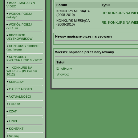
IMAK - MAGAZYN
Forum
Tytuł
VIDEO
KONKURS MIESIĄCA
RE: KONKURS NA WIER
WOKÓŁ POEZJI
(2008-2010)
/teksty/
KONKURS MIESIĄCA
RE: KONKURS NA WIERS
(2008-2010)
WOKÓŁ POEZJI
/VIDEO/
RECENZJE
Newsy napisane przez narysowany
UŻYTKOWNIKÓW
KONKURSY 2008/10
(archiwum)
Wiersze napisane przez narysowany
KONKURSY
KWARTAŁU 2010 - 2012
Tytuł
-- KONKURS NA
Emotikony
WIERSZ -- (IV kwartał
Showbiz
2012)
SUKCESY
GALERIA FOTO
AKTUALNOŚCI
FORUM
CZAT
LINKI
KONTAKT
Szukaj