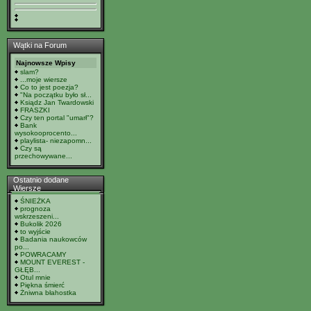
Wątki na Forum
Najnowsze Wpisy
slam?
...moje wiersze
Co to jest poezja?
"Na początku było sł...
Ksiądz Jan Twardowski
FRASZKI
Czy ten portal "umarł"?
Bank
wysokooprocento...
playlista- niezapomn...
Czy są
przechowywane...
Ostatnio dodane
Wiersze
ŚNIEŻKA
prognoza
wskrzeszeni...
Bukolik 2026
to wyjście
Badania naukowców
po...
POWRACAMY
MOUNT EVEREST -
GŁĘB...
Otul mnie
Piękna śmierć
Żniwna błahostka