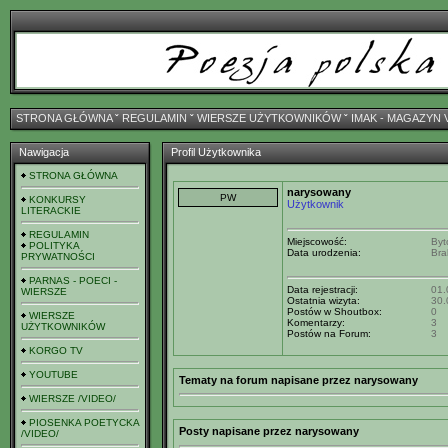
STRONA GŁÓWNA
ˇ
REGULAMIN
ˇ
WIERSZE UŻYTKOWNIKÓW
ˇ
IMAK - MAGAZYN 
Nawigacja
Profil Użytkownika
STRONA GŁÓWNA
narysowany
KONKURSY
Użytkownik
LITERACKIE
REGULAMIN
Miejscowość:
Byt
POLITYKA
Data urodzenia:
Bra
PRYWATNOŚCI
PARNAS - POECI -
Data rejestracji:
01.
WIERSZE
Ostatnia wizyta:
30.
Postów w Shoutbox:
0
WIERSZE
Komentarzy:
3
UŻYTKOWNIKÓW
Postów na Forum:
3
KORGO TV
YOUTUBE
Tematy na forum napisane przez narysowany
WIERSZE /VIDEO/
PIOSENKA POETYCKA
Posty napisane przez narysowany
/VIDEO/