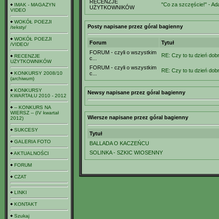
RECENZJE
"Co za szczęście!" - Ad
IMAK - MAGAZYN
UŻYTKOWNIKÓW
VIDEO
WOKÓŁ POEZJI
Posty napisane przez góral bagienny
/teksty/
WOKÓŁ POEZJI
Forum
Tytuł
/VIDEO/
FORUM - czyli o wszystkim
RE: Czy to tu dzień dobr
RECENZJE
c...
UŻYTKOWNIKÓW
FORUM - czyli o wszystkim
RE: Czy to tu dzień dobr
KONKURSY 2008/10
c...
(archiwum)
KONKURSY
Newsy napisane przez góral bagienny
KWARTAŁU 2010 - 2012
-- KONKURS NA
WIERSZ -- (IV kwartał
Wiersze napisane przez góral bagienny
2012)
SUKCESY
Tytuł
GALERIA FOTO
BALLADA O KACZEŃCU
SOLINKA - SZKIC WIOSENNY
AKTUALNOŚCI
FORUM
CZAT
LINKI
KONTAKT
Szukaj