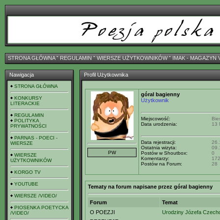
STRONA GŁÓWNA
ˇ
REGULAMIN
ˇ
WIERSZE UŻYTKOWNIKÓW
ˇ
IMAK - MAGAZYN 
Nawigacja
Profil Użytkownika
STRONA GŁÓWNA
góral bagienny
KONKURSY
Użytkownik
LITERACKIE
REGULAMIN
Miejscowość:
Bie
POLITYKA
Data urodzenia:
13 
PRYWATNOŚCI
PARNAS - POECI -
Data rejestracji:
26.
WIERSZE
Ostatnia wizyta:
09.
Postów w Shoutbox:
0
WIERSZE
Komentarzy:
17
UŻYTKOWNIKÓW
Postów na Forum:
28
KORGO TV
YOUTUBE
Tematy na forum napisane przez góral bagienny
WIERSZE /VIDEO/
Forum
Temat
PIOSENKA POETYCKA
O POEZJI
Urodziny Józefa Czech
/VIDEO/