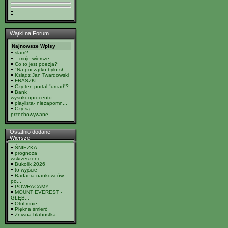
Wątki na Forum
Najnowsze Wpisy
slam?
...moje wiersze
Co to jest poezja?
"Na początku było sł...
Ksiądz Jan Twardowski
FRASZKI
Czy ten portal "umarł"?
Bank
wysokooprocento...
playlista- niezapomn...
Czy są
przechowywane...
Ostatnio dodane
Wiersze
ŚNIEŻKA
prognoza
wskrzeszeni...
Bukolik 2026
to wyjście
Badania naukowców
po...
POWRACAMY
MOUNT EVEREST -
GŁĘB...
Otul mnie
Piękna śmierć
Żniwna błahostka