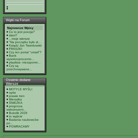
Wątki na Forum
Najnowsze Wpisy
Co to jest poezja?
slam?
...moje wiersze
"Na początku było sł...
Ksiądz Jan Twardowski
FRASZKI
Czy ten portal "umarł"?
Bank
wysokooprocento...
playlista- niezapomn...
Czy są
przechowywane...
Ostatnio dodane
Wiersze
MOTYLE MYŚLI
optio
prawie tren
Wersalka
ŚNIEŻKA
prognoza
wskrzeszeni...
Bukolik 2026
to wyjście
Badania naukowców
po...
POWRACAMY