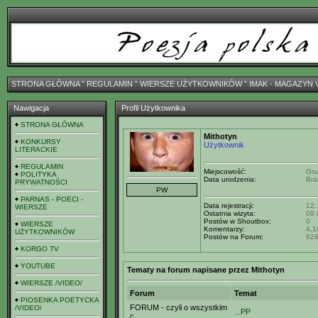
STRONA GŁÓWNA
ˇ
REGULAMIN
ˇ
WIERSZE UŻYTKOWNIKÓW
ˇ
IMAK - MAGAZYN 
Nawigacja
Profil Użytkownika
STRONA GŁÓWNA
Mithotyn
KONKURSY
Użytkownik
LITERACKIE
REGULAMIN
Miejscowość:
Gru
POLITYKA
Data urodzenia:
Bra
PRYWATNOŚCI
PARNAS - POECI -
Data rejestracji:
12.
WIERSZE
Ostatnia wizyta:
09.
Postów w Shoutbox:
0
WIERSZE
Komentarzy:
4,1
UŻYTKOWNIKÓW
Postów na Forum:
62
KORGO TV
YOUTUBE
Tematy na forum napisane przez Mithotyn
WIERSZE /VIDEO/
Forum
Temat
PIOSENKA POETYCKA
FORUM - czyli o wszystkim
/VIDEO/
...PP
c...