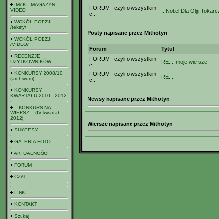
IMAK - MAGAZYN
FORUM - czyli o wszystkim
VIDEO
...Nobel Dla Olgi Tokarc
c...
WOKÓŁ POEZJI
/teksty/
Posty napisane przez Mithotyn
WOKÓŁ POEZJI
/VIDEO/
Forum
Tytuł
RECENZJE
FORUM - czyli o wszystkim
UŻYTKOWNIKÓW
RE: ...moje wiersze
c...
KONKURSY 2008/10
FORUM - czyli o wszystkim
RE: ..
(archiwum)
c...
KONKURSY
KWARTAŁU 2010 - 2012
Newsy napisane przez Mithotyn
-- KONKURS NA
WIERSZ -- (IV kwartał
2012)
Wiersze napisane przez Mithotyn
SUKCESY
GALERIA FOTO
AKTUALNOŚCI
FORUM
CZAT
LINKI
KONTAKT
Szukaj