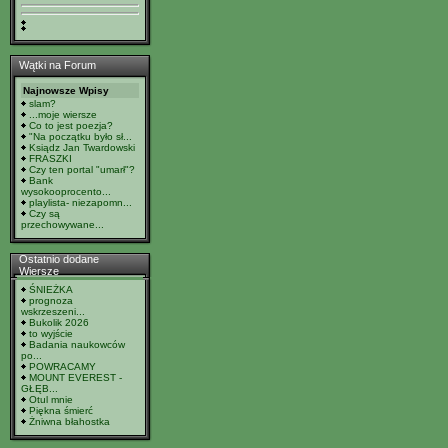
Wątki na Forum
Najnowsze Wpisy
slam?
...moje wiersze
Co to jest poezja?
"Na początku było sł...
Ksiądz Jan Twardowski
FRASZKI
Czy ten portal "umarł"?
Bank
wysokooprocento...
playlista- niezapomn...
Czy są
przechowywane...
Ostatnio dodane
Wiersze
ŚNIEŻKA
prognoza
wskrzeszeni...
Bukolik 2026
to wyjście
Badania naukowców
po...
POWRACAMY
MOUNT EVEREST -
GŁĘB...
Otul mnie
Piękna śmierć
Żniwna błahostka