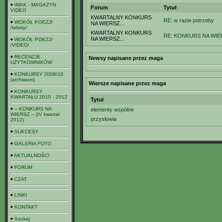
IMAK - MAGAZYN
Forum
Tytuł
VIDEO
KWARTALNY KONKURS
RE: w razie potrzeby
WOKÓŁ POEZJI
NA WIERSZ...
/teksty/
KWARTALNY KONKURS
RE: KONKURS NA WIERS
NA WIERSZ...
WOKÓŁ POEZJI
/VIDEO/
RECENZJE
Newsy napisane przez maga
UŻYTKOWNIKÓW
KONKURSY 2008/10
(archiwum)
Wiersze napisane przez maga
KONKURSY
KWARTAŁU 2010 - 2012
Tytuł
-- KONKURS NA
elementy wspólne
WIERSZ -- (IV kwartał
przysłowia
2012)
SUKCESY
GALERIA FOTO
AKTUALNOŚCI
FORUM
CZAT
LINKI
KONTAKT
Szukaj