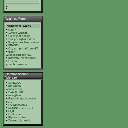
Wątki na Forum
Najnowsze Wpisy
slam?
...moje wiersze
Co to jest poezja?
"Na początku było sł...
Ksiądz Jan Twardowski
FRASZKI
Czy ten portal "umarł"?
Bank
wysokooprocento...
playlista- niezapomn...
Czy są
przechowywane...
Ostatnio dodane
Wiersze
ŚNIEŻKA
prognoza
wskrzeszeni...
Bukolik 2026
to wyjście
Badania naukowców
po...
POWRACAMY
MOUNT EVEREST -
GŁĘB...
Otul mnie
Piękna śmierć
Żniwna błahostka