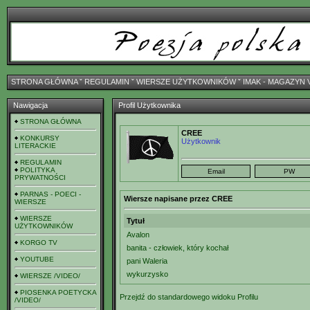
STRONA GŁÓWNA
ˇ
REGULAMIN
ˇ
WIERSZE UŻYTKOWNIKÓW
ˇ
IMAK - MAGAZYN 
Nawigacja
Profil Użytkownika
STRONA GŁÓWNA
CREE
KONKURSY
Użytkownik
LITERACKIE
REGULAMIN
POLITYKA
PRYWATNOŚCI
PARNAS - POECI -
Wiersze napisane przez CREE
WIERSZE
WIERSZE
Tytuł
UŻYTKOWNIKÓW
Avalon
KORGO TV
banita - człowiek, który kochał
YOUTUBE
pani Waleria
wykurzysko
WIERSZE /VIDEO/
PIOSENKA POETYCKA
Przejdź do standardowego widoku Profilu
/VIDEO/