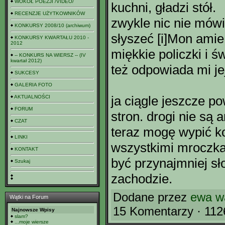
WOKÓŁ POEZJI /VIDEO/
kuchni, gładzi stół.
RECENZJE UŻYTKOWNIKÓW
zwykle nic nie mówi.
KONKURSY 2008/10 (archiwum)
słyszeć [i]Mon amie l
KONKURSY KWARTAŁU 2010 -
2012
miękkie policzki i 
-- KONKURS NA WIERSZ -- (IV
kwartał 2012)
też odpowiada mi je
SUKCESY
GALERIA FOTO
ja ciągle jeszcze 
AKTUALNOŚCI
FORUM
stron. drogi nie są a
CZAT
teraz mogę wypić ko
LINKI
wszystkimi mroczk
KONTAKT
być przynajmniej s
Szukaj
zachodzie.
Dodane przez
ewa w
Wątki na Forum
15 Komentarzy · 112
Najnowsze Wpisy
slam?
...moje wiersze