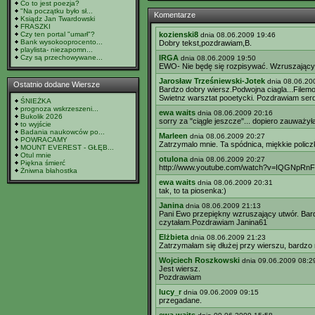
Co to jest poezja?
"Na początku było sł...
Komentarze
Ksiądz Jan Twardowski
FRASZKI
Czy ten portal "umarł"?
kozienski8
dnia 08.06.2009 19:46
Bank wysokooprocento...
Dobry tekst,pozdrawiam,B.
playlista- niezapomn...
Czy są przechowywane...
IRGA
dnia 08.06.2009 19:50
EWO- Nie będę się rozpisywać. Wzruszający 
Jarosław Trześniewski-Jotek
dnia 08.06.20
Ostatnio dodane Wiersze
Bardzo dobry wiersz.Podwojna ciagla...Filemon
Swietnz warsztat pooetycki. Pozdrawiam ser
ŚNIEŻKA
prognoza wskrzeszeni...
ewa waits
dnia 08.06.2009 20:16
Bukolik 2026
sorry za "ciągle jeszcze"... dopiero zauważył
to wyjście
Badania naukowców po...
Marleen
dnia 08.06.2009 20:27
POWRACAMY
Zatrzymalo mnie. Ta spódnica, miękkie policz
MOUNT EVEREST - GŁĘB...
Otul mnie
otulona
dnia 08.06.2009 20:27
Piękna śmierć
http://www.youtube.com/watch?v=IQGNpRn
Żniwna błahostka
ewa waits
dnia 08.06.2009 20:31
tak, to ta piosenka:)
Janina
dnia 08.06.2009 21:13
Pani Ewo przepiękny wzruszający utwór. Bardz
czytałam.Pozdrawiam Janina61
Elżbieta
dnia 08.06.2009 21:23
Zatrzymałam się dłużej przy wierszu, bardzo
Wojciech Roszkowski
dnia 09.06.2009 08:2
Jest wiersz.
Pozdrawiam
lucy_r
dnia 09.06.2009 09:15
przegadane.