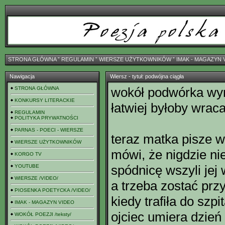
STRONA GŁÓWNA
ˇ
REGULAMIN
ˇ
WIERSZE UŻYTKOWNIKÓW
ˇ
IMAK - MAGAZYN 
Nawigacja
Wiersz - tytuł: podwójna ciągła
wokół podwórka wyro
STRONA GŁÓWNA
KONKURSY LITERACKIE
łatwiej byłoby wraca
REGULAMIN
POLITYKA PRYWATNOŚCI
PARNAS - POECI - WIERSZE
teraz matka pisze w
WIERSZE UŻYTKOWNIKÓW
mówi, że nigdzie ni
KORGO TV
spódnicę wszyli jej 
YOUTUBE
WIERSZE /VIDEO/
a trzeba zostać prz
PIOSENKA POETYCKA /VIDEO/
kiedy trafiła do szpit
IMAK - MAGAZYN VIDEO
ojciec umiera dzień
WOKÓŁ POEZJI /teksty/