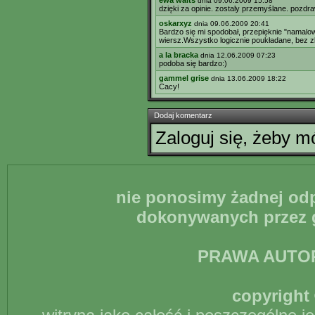
ewa waits
dnia 09.06.2009 15:58
dzięki za opinie. zostaly przemyślane. pozdr
oskarxyz
dnia 09.06.2009 20:41
Bardzo się mi spodobał, przepięknie "namalo
wiersz.Wszystko logicznie poukładane, bez z
a la bracka
dnia 12.06.2009 07:23
podoba się bardzo:)
gammel grise
dnia 13.06.2009 18:22
Cacy!
Dodaj komentarz
Zaloguj się, żeby 
nie ponosimy żadnej odp
dokonywanych przez g
PRAWA AUTO
copyright 