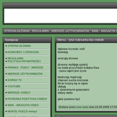
STRONA GŁÓWNA
ˇ
REGULAMIN
ˇ
WIERSZE UŻYTKOWNIKÓW
ˇ
IMAK - MAGAZYN 
Nawigacja
Wiersz - tytuł: kołysanka bez melodii
STRONA GŁÓWNA
dębowe krzesła i stół
butwieją
KONKURSY LITERACKIE
wracają drzewa
REGULAMIN
POLITYKA PRYWATNOŚCI
dzwony wybijają spokój
PARNAS - POECI - WIERSZE
na świat przychodzi kolejna Ewa
- poza rajem jest życie
WIERSZE UŻYTKOWNIKÓW
biodrzeję mądrzeję
KORGO TV
zbieram suche korzenie
liście trzęsą się w ogniu
YOUTUBE
ulatują
z dziecinnymi gwiazdami
WIERSZE /VIDEO/
widzę niebo
PIOSENKA POETYCKA /VIDEO/
jakie powinno być
IMAK - MAGAZYN VIDEO
Dodane przez
ewa waits
dnia 24.06.2009 17:52 
WOKÓŁ POEZJI /teksty/