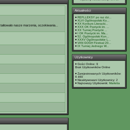
Aktualności
REFLLEKSY po raz dzi...
XLVI Ogólnopolski Ko...
XX Konkurs Literacki...
ztałtowało nasze marzenia, oczekiwania...
XXX OK Poetycki im. ...
XX Turniej Poetycki ...
I OK Poetycki im. Ma...
52. Ogólnopolski Kon...
XXXV Ogólnopolskie L...
VAN GOGH Festival 20...
IX Turniej Jednego W...
Użytkownicy
Gości Online: 9
Brak Użytkowników Online
Zarejestrowanych Użytkowników:
6 460
Nieaktywowani Użytkownicy: 2
Najnowszy Użytkownik:
Marletta