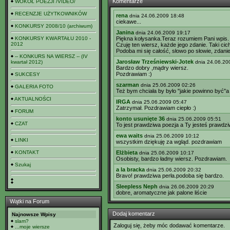
Komentarze
WOKÓŁ POEZJI /VIDEO/
RECENZJE UŻYTKOWNIKÓW
rena
dnia 24.06.2009 18:48
ciekawe...
KONKURSY 2008/10 (archiwum)
Janina
dnia 24.06.2009 19:17
KONKURSY KWARTAŁU 2010 -
Piękna kołysanka.Teraz rozumiem Pani wpis.
2012
Czuję ten wiersz, każde jego zdanie. Taki cic
Podoba mi się całość, słowo po słowie, zdanie
-- KONKURS NA WIERSZ -- (IV
Jarosław Trześniewski-Jotek
kwartał 2012)
dnia 24.06.20
Bardzo dobry ,mądry wiersz.
Pozdrawiam :)
SUKCESY
szarman
dnia 25.06.2009 02:26
GALERIA FOTO
Też bym chciała by było "jakie powinno być"a
AKTUALNOŚCI
IRGA
dnia 25.06.2009 05:47
Zatrzymał. Pozdrawiam ciepło :)
FORUM
konto usunięte 36
dnia 25.06.2009 05:51
CZAT
To jest prawdziwa poezja a Ty jesteś prawdzi
ewa waits
dnia 25.06.2009 10:12
LINKI
wszystkim dziękuję za wgląd. pozdrawiam
KONTAKT
Elżbieta
dnia 25.06.2009 10:17
Osobisty, bardzo ładny wiersz. Pozdrawiam.
Szukaj
a la bracka
dnia 25.06.2009 20:32
Bravo! prawdziwa perła.podoba się bardzo.
Sleepless Neph
dnia 26.06.2009 20:29
dobre, aromatyczne jak palone liście
Wątki na Forum
Dodaj komentarz
Najnowsze Wpisy
slam?
Zaloguj się, żeby móc dodawać komentarze.
...moje wiersze