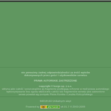
nie ponosimy żadnej odpowiedzialności za treść wpisów
dokonywanych przez gości i użytkowników serwisu
PRAWA AUTORSKIE ZASTRZEŻONE
copyright © korgo sp. z o.o.
witryna jako całość i poszczególne jej fragmenty podlegają ochronie w myśl prawa autorskiego
wykorzystywanie bez zgody właściciela całości lub fragmentów serwisu jest zabronione
serwis powstał wg pomysłu Piotra Kontka i Leszka Kolczyńskiego
94018144 Unikalnych wizyt
Powered by
v6.01.7 © 2003-2005