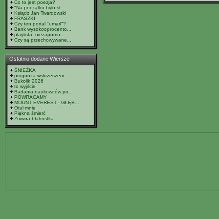
Co to jest poezja?
"Na początku było sł...
Ksiądz Jan Twardowski
FRASZKI
Czy ten portal "umarł"?
Bank wysokooprocento...
playlista- niezapomn...
Czy są przechowywane...
Ostatnio dodane Wiersze
ŚNIEŻKA
prognoza wskrzeszeni...
Bukolik 2026
to wyjście
Badania naukowców po...
POWRACAMY
MOUNT EVEREST - GŁĘB...
Otul mnie
Piękna śmierć
Żniwna błahostka