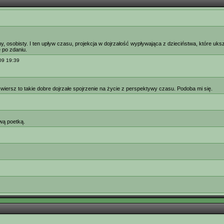
hy, osobisty. I ten upływ czasu, projekcja w dojrzałość wypływająca z dzieciństwa, które uks
 po zdaniu.
09 19:39
 wiersz to takie dobre dojrzałe spojrzenie na życie z perspektywy czasu. Podoba mi się.
wą poetką.