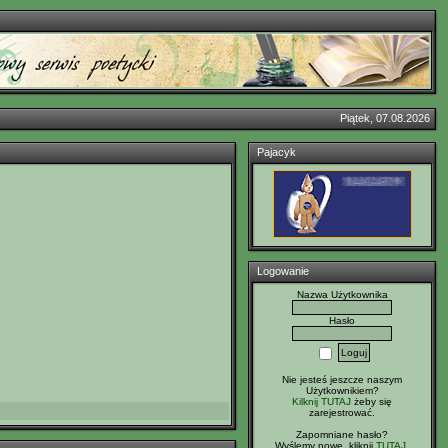
Piątek, 07.08.2026
Pajacyk
Logowanie
Nazwa Użytkownika
Hasło
Nie jesteś jeszcze naszym
Użytkownikiem?
Kilknij TUTAJ
żeby się
zarejestrować.
Zapomniane hasło?
Wyślemy nowe, kliknij
TUTAJ
.