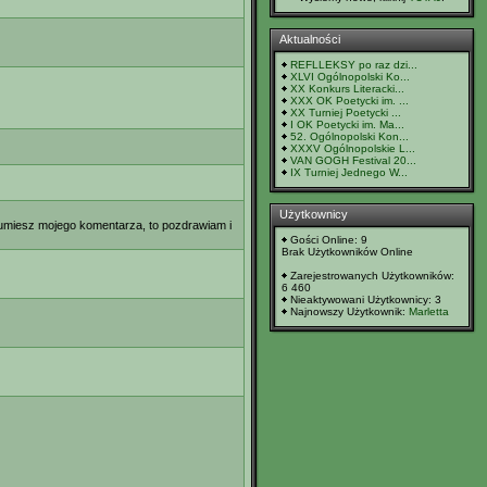
Aktualności
REFLLEKSY po raz dzi...
XLVI Ogólnopolski Ko...
XX Konkurs Literacki...
XXX OK Poetycki im. ...
XX Turniej Poetycki ...
I OK Poetycki im. Ma...
52. Ogólnopolski Kon...
XXXV Ogólnopolskie L...
VAN GOGH Festival 20...
IX Turniej Jednego W...
Użytkownicy
ozumiesz mojego komentarza, to pozdrawiam i
Gości Online: 9
Brak Użytkowników Online
Zarejestrowanych Użytkowników:
6 460
Nieaktywowani Użytkownicy: 3
Najnowszy Użytkownik:
Marletta