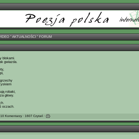
VIDEO
ˇ
AKTUALNOŚCI
ˇ
FORUM
y blokami.
jak gwiazda.
ty,
pi,
i grzechy
ożyskiem
ują robaki,
cza głowy.
ch.
ś oczach.
 10 Komentarzy · 1607 Czytań ·