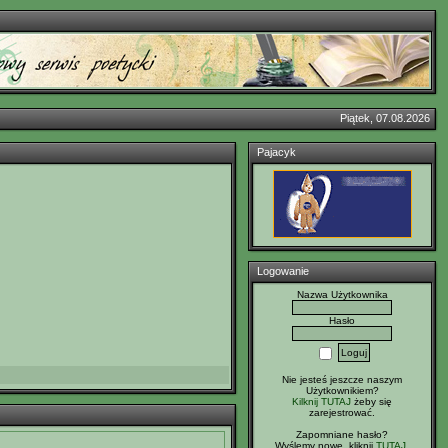
Piątek, 07.08.2026
Pajacyk
Logowanie
Nazwa Użytkownika
Hasło
Nie jesteś jeszcze naszym
Użytkownikiem?
Kilknij TUTAJ
żeby się
zarejestrować.
Zapomniane hasło?
Wyślemy nowe, kliknij
TUTAJ
.