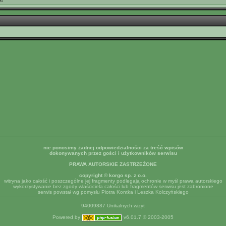
nie ponosimy żadnej odpowiedzialności za treść wpisów
dokonywanych przez gości i użytkowników serwisu
PRAWA AUTORSKIE ZASTRZEŻONE
copyright © korgo sp. z o.o.
witryna jako całość i poszczególne jej fragmenty podlegają ochronie w myśl prawa autorskiego
wykorzystywanie bez zgody właściciela całości lub fragmentów serwisu jest zabronione
serwis powstał wg pomysłu Piotra Kontka i Leszka Kolczyńskiego
94009887 Unikalnych wizyt
Powered by
v6.01.7 © 2003-2005