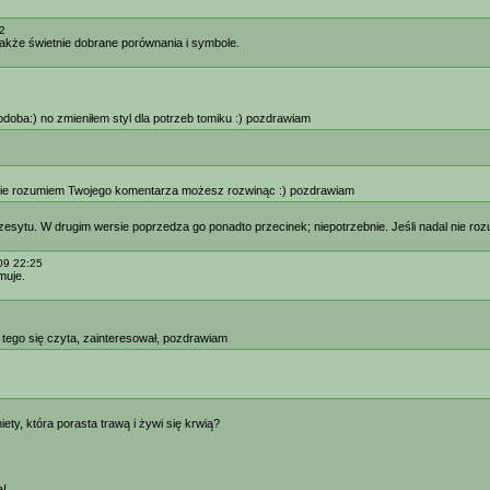
2
także świetnie dobrane porównania i symbole.
podoba:) no zmieniłem styl dla potrzeb tomiku :) pozdrawiam
e nie rozumiem Twojego komentarza możesz rozwinąc :) pozdrawiam
przesytu. W drugim wersie poprzedza go ponadto przecinek; niepotrzebnie. Jeśli nadal nie r
09 22:25
muje.
 tego się czyta, zainteresował, pozdrawiam
ety, która porasta trawą i żywi się krwią?
a!