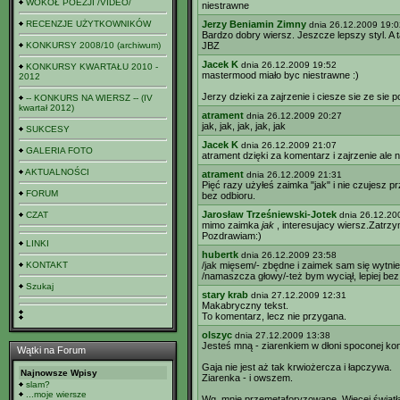
WOKÓŁ POEZJI /VIDEO/
niestrawne
RECENZJE UŻYTKOWNIKÓW
Jerzy Beniamin Zimny
dnia 26.12.2009 19:0
Bardzo dobry wiersz. Jeszcze lepszy styl. A 
KONKURSY 2008/10 (archiwum)
JBZ
Jacek K
dnia 26.12.2009 19:52
KONKURSY KWARTAŁU 2010 -
mastermood miało byc niestrawne :)
2012
Jerzy dzieki za zajrzenie i ciesze sie ze sie 
-- KONKURS NA WIERSZ -- (IV
kwartał 2012)
atrament
dnia 26.12.2009 20:27
jak, jak, jak, jak, jak
SUKCESY
Jacek K
dnia 26.12.2009 21:07
GALERIA FOTO
atrament dzięki za komentarz i zajrzenie al
AKTUALNOŚCI
atrament
dnia 26.12.2009 21:31
Pięć razy użyłeś zaimka "jak" i nie czujesz 
FORUM
bez odbioru.
Jarosław Trześniewski-Jotek
CZAT
dnia 26.12.20
mimo zaimka
jak
, interesujacy wiersz.Zatrzy
Pozdrawiam:)
LINKI
hubertk
dnia 26.12.2009 23:58
KONTAKT
/jak mięsem/- zbędne i zaimek sam się wytnie
/namaszcza głowy/-też bym wyciął, lepiej bez
Szukaj
stary krab
dnia 27.12.2009 12:31
Makabryczny tekst.
To komentarz, lecz nie przygana.
olszyc
dnia 27.12.2009 13:38
Jesteś mną - ziarenkiem w dłoni spoconej koni
Wątki na Forum
Gaja nie jest aż tak krwiożercza i łapczywa.
Najnowsze Wpisy
Ziarenka - i owszem.
slam?
...moje wiersze
Wg. mnie przemetaforyzowane. Więcej światł