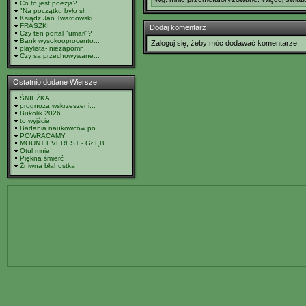
Co to jest poezja?
"Na początku było sł...
Ksiądz Jan Twardowski
FRASZKI
Dodaj komentarz
Czy ten portal "umarł"?
Bank wysokooprocento...
Zaloguj się, żeby móc dodawać komentarze.
playlista- niezapomn...
Czy są przechowywane...
Ostatnio dodane Wiersze
ŚNIEŻKA
prognoza wskrzeszeni...
Bukolik 2026
to wyjście
Badania naukowców po...
POWRACAMY
MOUNT EVEREST - GŁĘB...
Otul mnie
Piękna śmierć
Żniwna błahostka