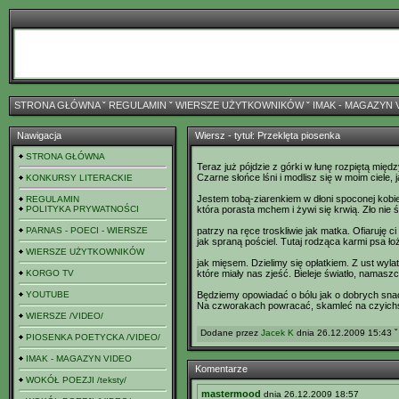
STRONA GŁÓWNA
ˇ
REGULAMIN
ˇ
WIERSZE UŻYTKOWNIKÓW
ˇ
IMAK - MAGAZYN 
Nawigacja
Wiersz - tytuł: Przeklęta piosenka
STRONA GŁÓWNA
Teraz już pójdzie z górki w łunę rozpiętą międz
Czarne słońce lśni i modlisz się w moim ciele, 
KONKURSY LITERACKIE
Jestem tobą-ziarenkiem w dłoni spoconej kobie
REGULAMIN
POLITYKA PRYWATNOŚCI
która porasta mchem i żywi się krwią. Zło nie ś
PARNAS - POECI - WIERSZE
patrzy na ręce troskliwie jak matka. Ofiaruję c
jak spraną pościel. Tutaj rodząca karmi psa ł
WIERSZE UŻYTKOWNIKÓW
jak mięsem. Dzielimy się opłatkiem. Z ust wylat
KORGO TV
które miały nas zjeść. Bieleje światło, namasz
YOUTUBE
Będziemy opowiadać o bólu jak o dobrych sna
Na czworakach powracać, skamleć na czyich
WIERSZE /VIDEO/
Dodane przez
Jacek K
dnia 26.12.2009 15:43 ˇ
PIOSENKA POETYCKA /VIDEO/
IMAK - MAGAZYN VIDEO
Komentarze
WOKÓŁ POEZJI /teksty/
mastermood
dnia 26.12.2009 18:57