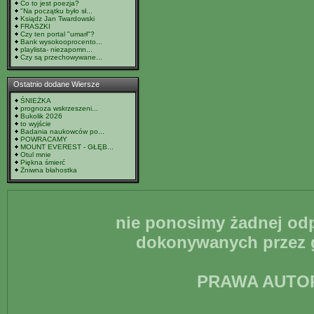
Co to jest poezja?
"Na początku było sł...
Ksiądz Jan Twardowski
FRASZKI
Czy ten portal "umarł"?
Bank wysokooprocento...
playlista- niezapomn...
Czy są przechowywane...
Ostatnio dodane Wiersze
ŚNIEŻKA
prognoza wskrzeszeni...
Bukolik 2026
to wyjście
Badania naukowców po...
POWRACAMY
MOUNT EVEREST - GŁĘB...
Otul mnie
Piękna śmierć
Żniwna błahostka
nie ponosimy żadnej odp
dokonywanych przez g
PRAWA AUTO