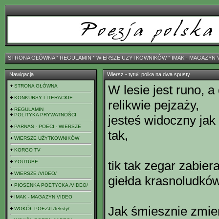
STRONA GŁÓWNA
ˇ
REGULAMIN
ˇ
WIERSZE UŻYTKOWNIKÓW
ˇ
IMAK - MAGAZYN 
Nawigacja
Wiersz - tytuł: polka na dwa spusty
W lesie jest runo, a 
STRONA GŁÓWNA
KONKURSY LITERACKIE
relikwie pejzaży,
REGULAMIN
POLITYKA PRYWATNOŚCI
jesteś widoczny ja
PARNAS - POECI - WIERSZE
tak,
WIERSZE UŻYTKOWNIKÓW
KORGO TV
tik tak zegar zabie
YOUTUBE
WIERSZE /VIDEO/
giełda krasnoludków
PIOSENKA POETYCKA /VIDEO/
IMAK - MAGAZYN VIDEO
Jak śmiesznie zmie
WOKÓŁ POEZJI /teksty/