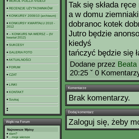
WOKÓŁ POEZJI /VIDEO/
Tak się składa ręc
RECENZJE UŻYTKOWNIKÓW
a w domu ziemniaki
KONKURSY 2008/10 (archiwum)
dobranoc kotek dob
KONKURSY KWARTAŁU 2010 -
2012
Jutro będzie anonso
-- KONKURS NA WIERSZ -- (IV
kwartał 2012)
kiedyś
SUKCESY
tańczyć będzie się ł
GALERIA FOTO
AKTUALNOŚCI
Dodane przez
Beata
FORUM
20:25 ˇ 0 Komentarz
CZAT
LINKI
Komentarze
KONTAKT
Brak komentarzy.
Szukaj
Dodaj komentarz
Zaloguj się, żeby 
Wątki na Forum
Najnowsze Wpisy
slam?
...moje wiersze