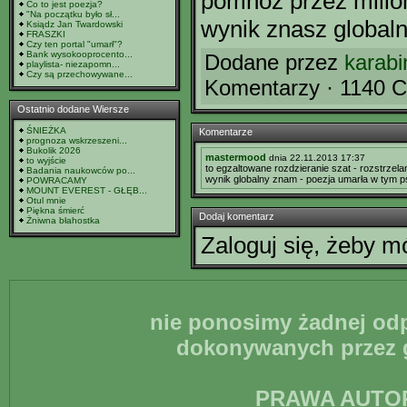
pomnóż przez milio
Co to jest poezja?
"Na początku było sł...
wynik znasz globaln
Ksiądz Jan Twardowski
FRASZKI
Czy ten portal "umarł"?
Bank wysokooprocento...
Dodane przez
karabi
playlista- niezapomn...
Czy są przechowywane...
Komentarzy · 1140 C
Ostatnio dodane Wiersze
ŚNIEŻKA
Komentarze
prognoza wskrzeszeni...
Bukolik 2026
mastermood
dnia 22.11.2013 17:37
to wyjście
to egzaltowane rozdzieranie szat - rozstrzel
Badania naukowców po...
wynik globalny znam - poezja umarła w tym 
POWRACAMY
MOUNT EVEREST - GŁĘB...
Otul mnie
Piękna śmierć
Dodaj komentarz
Żniwna błahostka
Zaloguj się, żeby 
nie ponosimy żadnej odp
dokonywanych przez g
PRAWA AUTO