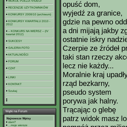
WOKÓŁ POEZJI /VIDEO/
opuść dom,
RECENZJE UŻYTKOWNIKÓW
wyjedź za granice,
KONKURSY 2008/10 (archiwum)
gdzie na pewno oddy
KONKURSY KWARTAŁU 2010 -
2012
a dni mijają jakby z
-- KONKURS NA WIERSZ -- (IV
kwartał 2012)
ostatnie iskry nadzi
SUKCESY
Czerpie ze źródeł p
GALERIA FOTO
taki stan rzeczy akc
AKTUALNOŚCI
FORUM
lecz nie każdy...
CZAT
Moralnie kraj upadły
LINKI
rząd bezkarny,
KONTAKT
pseudo system
Szukaj
porywa jak halny.
Trącając o glebę
Wątki na Forum
patrz widok masz lo
Najnowsze Wpisy
slam?
...moje wiersze