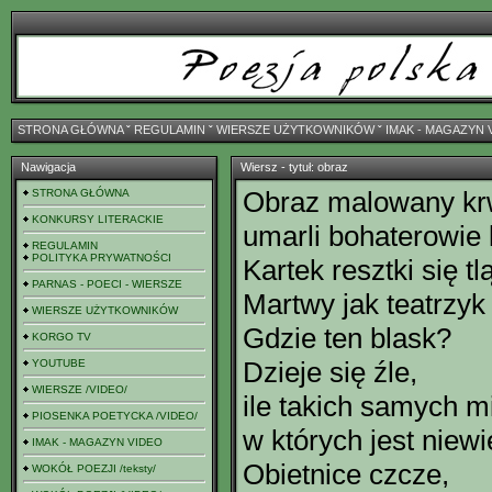
STRONA GŁÓWNA
ˇ
REGULAMIN
ˇ
WIERSZE UŻYTKOWNIKÓW
ˇ
IMAK - MAGAZYN 
Nawigacja
Wiersz - tytuł: obraz
Obraz malowany kr
STRONA GŁÓWNA
KONKURSY LITERACKIE
umarli bohaterowie 
REGULAMIN
POLITYKA PRYWATNOŚCI
Kartek resztki się t
PARNAS - POECI - WIERSZE
Martwy jak teatrzyk
WIERSZE UŻYTKOWNIKÓW
Gdzie ten blask?
KORGO TV
Dzieje się źle,
YOUTUBE
WIERSZE /VIDEO/
ile takich samych mi
PIOSENKA POETYCKA /VIDEO/
w których jest niew
IMAK - MAGAZYN VIDEO
Obietnice czcze,
WOKÓŁ POEZJI /teksty/