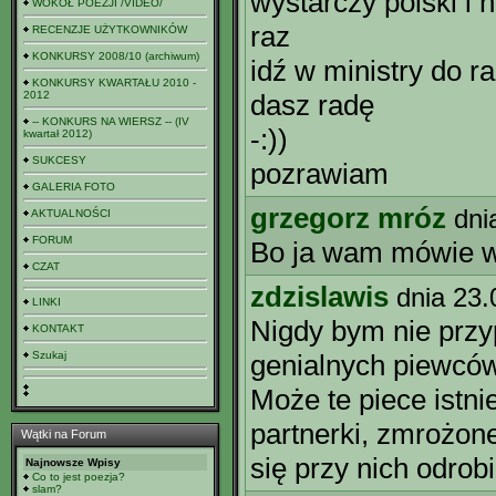
wystarczy polski i 
WOKÓŁ POEZJI /VIDEO/
raz
RECENZJE UŻYTKOWNIKÓW
KONKURSY 2008/10 (archiwum)
idź w ministry do 
KONKURSY KWARTAŁU 2010 -
2012
dasz radę
-- KONKURS NA WIERSZ -- (IV
-:))
kwartał 2012)
SUKCESY
pozrawiam
GALERIA FOTO
grzegorz mróz
dni
AKTUALNOŚCI
FORUM
Bo ja wam mówie 
CZAT
zdzislawis
dnia 23.
LINKI
Nigdy bym nie przy
KONTAKT
Szukaj
genialnych piewców
Może te piece istni
partnerki, zmrożon
Wątki na Forum
się przy nich odrob
Najnowsze Wpisy
Co to jest poezja?
slam?