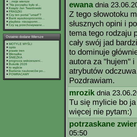
...moje wiersze
ewana
dnia 23.06.2
"Na początku było sł...
Ksiądz Jan Twardowski
Z tego słowotoku m
FRASZKI
Czy ten portal "umarł"?
Bank wysokooprocento...
słusznych opini i p
playlista- niezapomn...
Czy są przechowywane...
tema tego rodzaju po
Ostatnio dodane Wiersze
cały swój jad bardzi
MOTYLE MYŚLI
optio
to dominuje główni
prawie tren
Wersalka
ŚNIEŻKA
autora za "hujem" i 
prognoza wskrzeszeni...
Bukolik 2026
to wyjście
atrybutów odczuwa 
Badania naukowców po...
POWRACAMY
Pozdrawiam.
mrozik
dnia 23.06.
Tu się mylicie bo j
więcej nie pytam:)
potrzaskane zwier
05:50