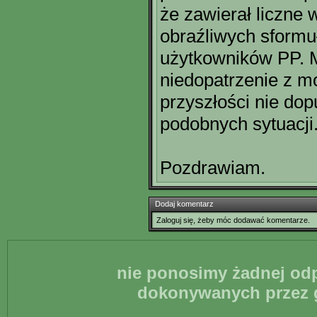
że zawierał liczne 
obraźliwych sform
użytkowników PP. M
niedopatrzenie z mo
przyszłości nie dop
podobnych sytuacji
Pozdrawiam.
Dodaj komentarz
Zaloguj się, żeby móc dodawać komentarze.
nie ponosimy żadnej odp
dokonywanych przez g