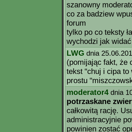
szanowny moderato
co za badziew wpu
forum
tylko po co teksty ł
wychodzi jak widać
LWG
dnia 25.06.20
(pomijając fakt, że 
tekst "chuj i cipa t
prostu "miszczowsk
moderator4
dnia 1
potrzaskane zwier
całkowitą rację. Us
administracyjnie po
powinien zostać op