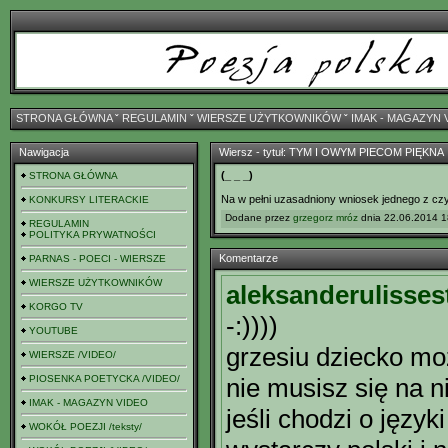
STRONA GŁÓWNA
ˇ
REGULAMIN
ˇ
WIERSZE UŻYTKOWNIKÓW
ˇ
IMAK - MAGAZYN 
Nawigacja
Wiersz - tytuł: TYM I OWYM PIECOM PIĘKNA
(_ _ _)
STRONA GŁÓWNA
Na w pełni uzasadniony wniosek jednego z czyt
KONKURSY LITERACKIE
Dodane przez
grzegorz mróz
dnia 22.06.2014 18
REGULAMIN
POLITYKA PRYWATNOŚCI
Komentarze
PARNAS - POECI - WIERSZE
WIERSZE UŻYTKOWNIKÓW
aleksanderulisses
KORGO TV
-:))))
YOUTUBE
grzesiu dziecko moż
WIERSZE /VIDEO/
PIOSENKA POETYCKA /VIDEO/
nie musisz się na 
IMAK - MAGAZYN VIDEO
jeśli chodzi o języki
WOKÓŁ POEZJI /teksty/