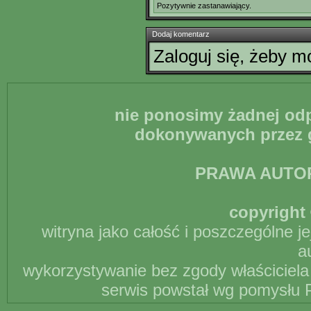
Pozytywnie zastanawiający.
Dodaj komentarz
Zaloguj się, żeby 
nie ponosimy żadnej odp
dokonywanych przez g
PRAWA AUTO
copyright 
witryna jako całość i poszczególne j
a
wykorzystywanie bez zgody właściciela 
serwis powstał wg pomysłu P