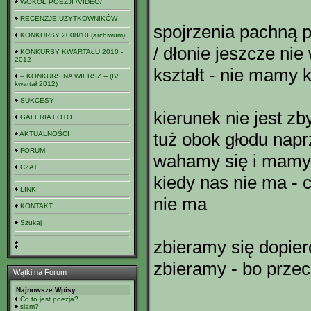
WOKÓŁ POEZJI /VIDEO/
RECENZJE UŻYTKOWNIKÓW
spojrzenia pachną 
KONKURSY 2008/10 (archiwum)
/ dłonie jeszcze nie
KONKURSY KWARTAŁU 2010 -
2012
kształt - nie mamy k
-- KONKURS NA WIERSZ -- (IV
kwartał 2012)
SUKCESY
kierunek nie jest zb
GALERIA FOTO
tuż obok głodu napr
AKTUALNOŚCI
FORUM
wahamy się i mamy
CZAT
kiedy nas nie ma - 
LINKI
nie ma
KONTAKT
Szukaj
zbieramy się dopier
zbieramy - bo przec
Wątki na Forum
Najnowsze Wpisy
Co to jest poezja?
slam?