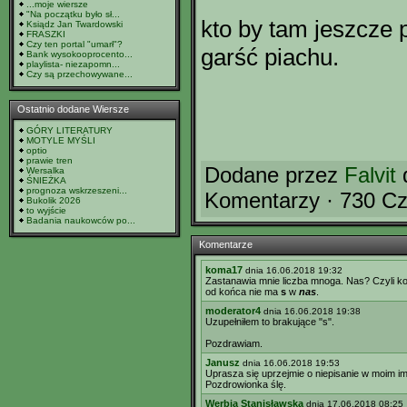
...moje wiersze
"Na początku było sł...
kto by tam jeszcze 
Ksiądz Jan Twardowski
FRASZKI
Czy ten portal "umarł"?
garść piachu.
Bank wysokooprocento...
playlista- niezapomn...
Czy są przechowywane...
Ostatnio dodane Wiersze
GÓRY LITERATURY
MOTYLE MYŚLI
optio
prawie tren
Dodane przez
Falvit
d
Wersalka
ŚNIEŻKA
prognoza wskrzeszeni...
Komentarzy · 730 Cz
Bukolik 2026
to wyjście
Badania naukowców po...
Komentarze
koma17
dnia 16.06.2018 19:32
Zastanawia mnie liczba mnoga. Nas? Czyli k
od końca nie ma
s
w
nas
.
moderator4
dnia 16.06.2018 19:38
Uzupełniłem to brakujące "s".
Pozdrawiam.
Janusz
dnia 16.06.2018 19:53
Uprasza się uprzejmie o niepisanie w moim imie
Pozdrowionka ślę.
Werbia Stanisławska
dnia 17.06.2018 08:25