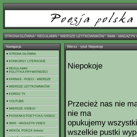
STRONA GŁÓWNA
ˇ
REGULAMIN
ˇ
WIERSZE UŻYTKOWNIKÓW
ˇ
IMAK - MAGAZYN 
Nawigacja
Wiersz - tytuł: Niepokoje
STRONA GŁÓWNA
KONKURSY LITERACKIE
Niepokoje
REGULAMIN
POLITYKA PRYWATNOŚCI
PARNAS - POECI - WIERSZE
WIERSZE UŻYTKOWNIKÓW
KORGO TV
Przecież nas nie m
YOUTUBE
WIERSZE /VIDEO/
nie ma
PIOSENKA POETYCKA /VIDEO/
opukujemy wszystki
IMAK - MAGAZYN VIDEO
wszelkie pustki wy
WOKÓŁ POEZJI /teksty/