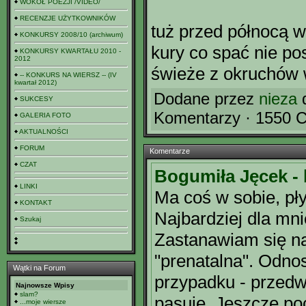
WOKÓŁ POEZJI /VIDEO/
RECENZJE UŻYTKOWNIKÓW
tuż przed północą w
KONKURSY 2008/10 (archiwum)
kury co spać nie po
KONKURSY KWARTAŁU 2010 -
2012
świeże z okruchów
-- KONKURS NA WIERSZ -- (IV
kwartał 2012)
Dodane przez
nieza
d
SUKCESY
Komentarzy · 1550 C
GALERIA FOTO
AKTUALNOŚCI
FORUM
Komentarze
CZAT
Bogumiła Jęcek -
LINKI
Ma coś w sobie, pły
KONTAKT
Najbardziej dla mni
Szukaj
Zastanawiam się na
"prenatalna". Odno
Wątki na Forum
przypadku - przedw
Najnowsze Wpisy
slam?
pasuje. Jeszcze po
...moje wiersze