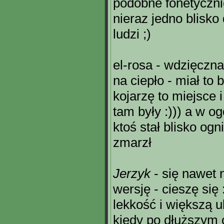
podobne fonetycznie
nieraz jedno blisko
ludzi ;)
el-rosa - wdzięczn
na ciepło - miał to 
kojarzę to miejsce 
tam były :))) a w og
ktoś stał blisko ogn
zmarzł
Jerzyk
- się nawet 
wersję - cieszę się
lekkość i większą u
kiedy po dłuższym c