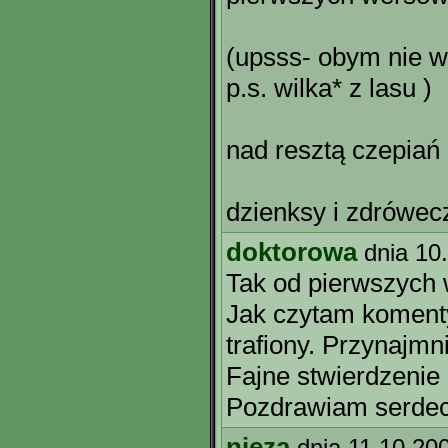
(upsss- obym nie wy
p.s. wilka* z lasu )
nad resztą czepiań
dzienksy i zdrówecz
doktorowa
dnia 10
Tak od pierwszych 
Jak czytam komenty 
trafiony. Przynajmn
Fajne stwierdzenie 
Pozdrawiam serdec
nieza
dnia 11.10.20