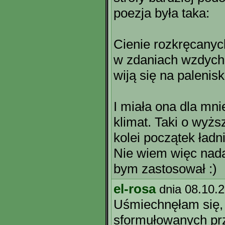
poezja była taka:
Cienie rozkręcanyc
w zdaniach wzdycha
wiją się na palenis
I miała ona dla mni
klimat. Taki o wyżs
kolei początek ładn
Nie wiem więc nada
bym zastosował :)
el-rosa
dnia 08.10.
Uśmiechnęłam się, 
sformułowanych prz