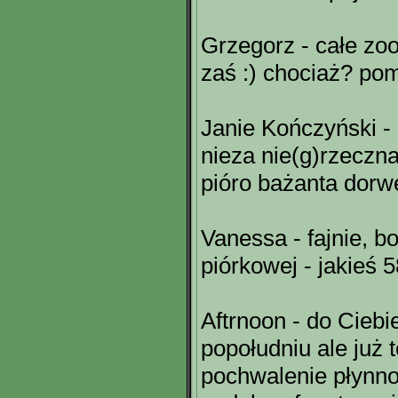
Grzegorz - całe zo
zaś :) chociaż? po
Janie Kończyński - 
nieza nie(g)rzeczna
pióro bażanta dorw
Vanessa - fajnie, b
piórkowej - jakieś 58
Aftrnoon - do Ciebi
popołudniu ale już 
pochwalenie płynnoś