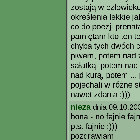
zostają w człowiek
określenia lekkie ja
co do poezji prenata
pamiętam kto ten t
chyba tych dwóch co
piwem, potem nad 
sałatką, potem nad
nad kurą, potem ...
pojechali w różne 
nawet zdania ;)))
nieza
dnia 09.10.20
bona - no fajnie fajni
p.s. fajnie :)))
pozdrawiam