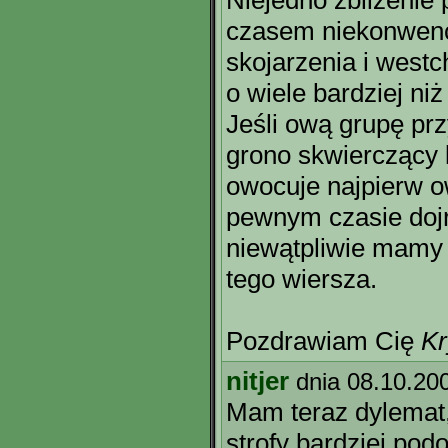
Niejedno zbliżenie
czasem niekonwencj
skojarzenia i west
o wiele bardziej n
Jeśli ową grupę prz
grono skwierczący 
owocuje najpierw o
pewnym czasie dojr
niewątpliwie mamy 
tego wiersza.
Pozdrawiam Cię
Kr
nitjer
dnia 08.10.20
Mam teraz dylemat, 
strofy bardziej podo