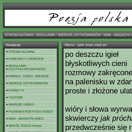
STRONA GŁÓWNA
ˇ
REGULAMIN
ˇ
WIERSZE UŻYTKOWNIKÓW
ˇ
IMAK - MAGAZYN 
Nawigacja
Wiersz - tytuł: smyk smyk po
po deszczu igieł
STRONA GŁÓWNA
KONKURSY LITERACKIE
błyskotliwych cieni
REGULAMIN
POLITYKA PRYWATNOŚCI
rozmowy zakręcone 
PARNAS - POECI - WIERSZE
na palenisku w zda
WIERSZE UŻYTKOWNIKÓW
proste i złożone ul
KORGO TV
YOUTUBE
WIERSZE /VIDEO/
wióry i słowa wyrw
PIOSENKA POETYCKA /VIDEO/
skwierczy
jak próch
IMAK - MAGAZYN VIDEO
przedwcześnie się 
WOKÓŁ POEZJI /teksty/