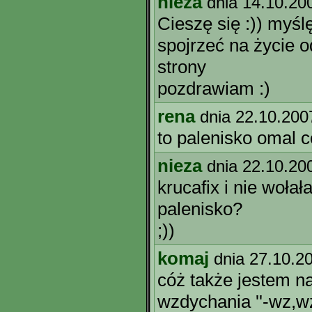
nieza
dnia 14.10.20
Cieszę się :)) myś
spojrzeć na życie o
strony
pozdrawiam :)
rena
dnia 22.10.200
to palenisko omal c
nieza
dnia 22.10.20
krucafix i nie woła
palenisko?
;))
komaj
dnia 27.10.2
cóż także jestem na
wzdychania ''-wz,wz