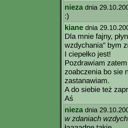
nieza
dnia 29.10.20
:)
kiane
dnia 29.10.20
Dla mnie fajny, pły
wzdychania" bym zm
I ciepełko jest!
Pozdrawiam zatem c
zoabczenia bo sie
zastanawiam.
A do siebie też zap
Aś
nieza
dnia 29.10.20
w zdaniach wzdyc
łaaaadne takie