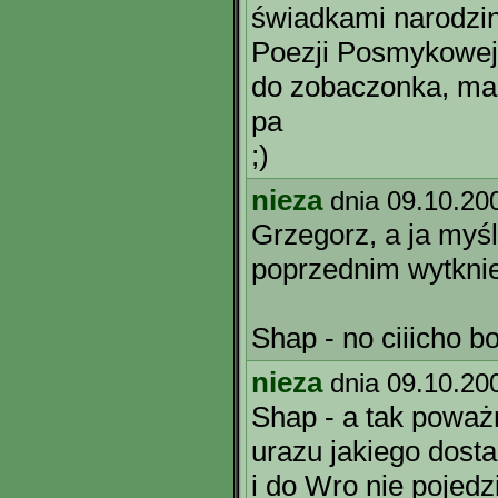
świadkami narodzi
Poezji Posmykowej 
do zobaczonka, ma
pa
;)
nieza
dnia 09.10.20
Grzegorz, a ja myś
poprzednim wytknies
Shap - no ciiicho bo
nieza
dnia 09.10.20
Shap - a tak poważn
urazu jakiego dosta
i do Wro nie pojedzi