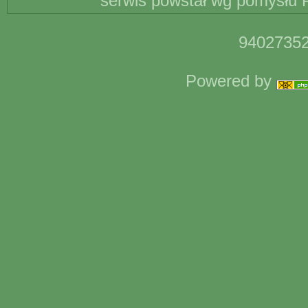
serwis powstał wg pomysłu P
94027352
Powered by