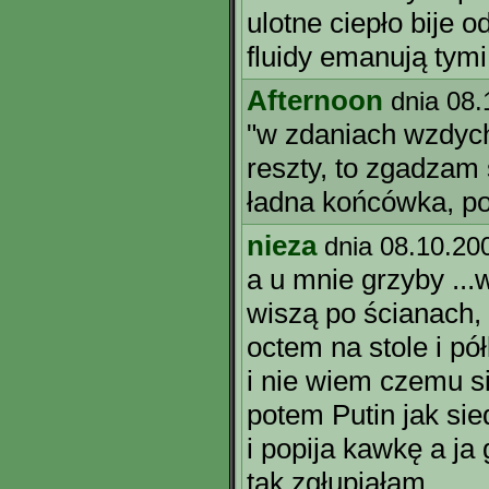
ulotne ciepło bije 
fluidy emanują tym
Afternoon
dnia 08.
"w zdaniach wzdycha
reszty, to zgadzam 
ładna końcówka, p
nieza
dnia 08.10.20
a u mnie grzyby ..
wiszą po ścianach, d
octem na stole i pó
i nie wiem czemu si
potem Putin jak sie
i popija kawkę a ja
tak zgłupiałam