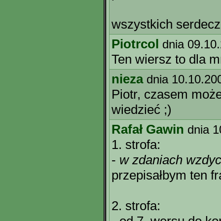
wszystkich serdeczn
Piotrcol
dnia 09.10
Ten wiersz to dla m
nieza
dnia 10.10.20
Piotr, czasem może 
wiedzieć ;)
Rafał Gawin
dnia 1
1. strofa:
-
w zdaniach wzdyc
przepisałbym ten f
2. strofa: