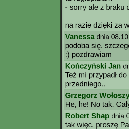
- sorry ale z braku
na razie dzięki za 
Vanessa
dnia 08.10
podoba się, szczeg
:) pozdrawiam
Kończyński Jan
d
Też mi przypadł do 
przedniego..
Grzegorz Wołosz
He, he! No tak. Cał
Robert Shap
dnia 
tak więc, proszę P