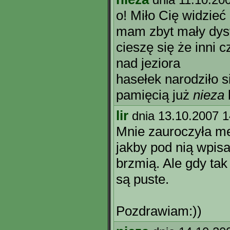
o! Miło Cię widzieć 
mam zbyt mały dyst
cieszę się że inni c
nad jeziora
hasełek narodziło s
pamięcią już
nieza
lir
dnia 13.10.2007 1
Mnie zauroczyła me
jakby pod nią wpisa
brzmią. Ale gdy tak
są puste.
Pozdrawiam:))