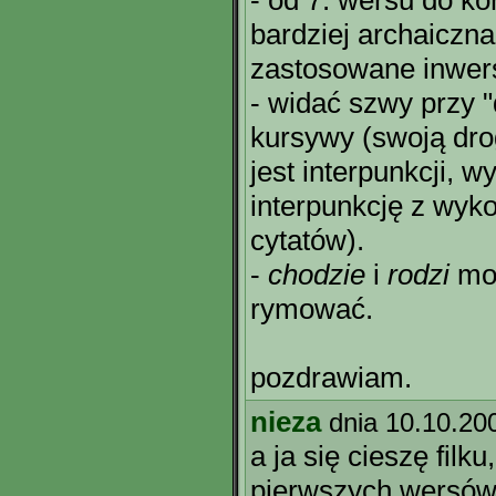
- od 7. wersu do ko
bardziej archaiczna
zastosowane inwers
- widać szwy przy 
kursywy (swoją dro
jest interpunkcji, 
interpunkcję z wyk
cytatów).
-
chodzie
i
rodzi
mog
rymować.
pozdrawiam.
nieza
dnia 10.10.20
a ja się cieszę filku
pierwszych wersów