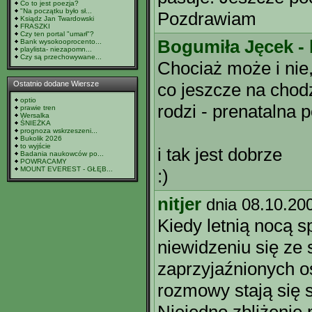
Co to jest poezja?
"Na początku było sł...
Pozdrawiam
Ksiądz Jan Twardowski
FRASZKI
Czy ten portal "umarł"?
Bogumiła Jęcek -
Bank wysokooprocento...
playlista- niezapomn...
Czy są przechowywane...
Chociaż może i nie,
Ostatnio dodane Wiersze
co jeszcze na chod
optio
rodzi - prenatalna 
prawie tren
Wersalka
ŚNIEŻKA
prognoza wskrzeszeni...
Bukolik 2026
to wyjście
i tak jest dobrze
Badania naukowców po...
POWRACAMY
MOUNT EVEREST - GŁĘB...
:)
nitjer
dnia 08.10.20
Kiedy letnią nocą s
niewidzeniu się ze
zaprzyjaźnionych 
rozmowy stają się 