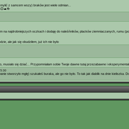
 mylić z samcem wszy) braków jest wiele odmian...
a😊🐢🍻
am na najdrobniejszych oczkach i dodaję do naleśńników, placków ziemniaczanych, rumu (pow
ie, ale jak się obudziłem, już ich nie było
o, musiało się dziać... Przypomniałam sobie Twoje dawne tutaj przezabawne i eksperymenta
15:30
e stworzyło mgłę) szukałeś buraka, ale go nie było. To tak jak diablik na dnie kieliszka. D