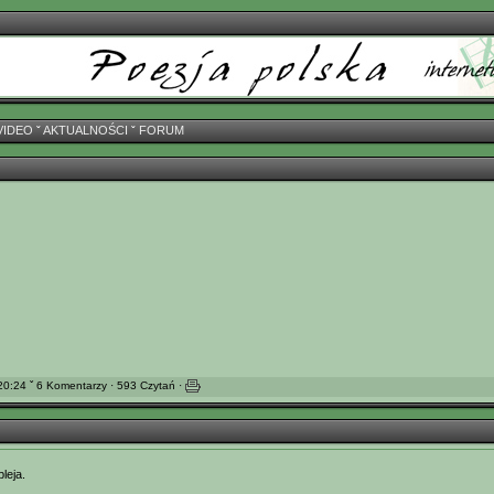
VIDEO
ˇ
AKTUALNOŚCI
ˇ
FORUM
0:24 ˇ 6 Komentarzy · 593 Czytań ·
leja.