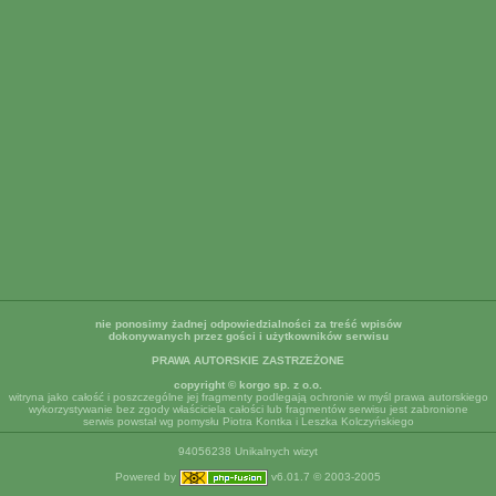
nie ponosimy żadnej odpowiedzialności za treść wpisów
dokonywanych przez gości i użytkowników serwisu
PRAWA AUTORSKIE ZASTRZEŻONE
copyright © korgo sp. z o.o.
witryna jako całość i poszczególne jej fragmenty podlegają ochronie w myśl prawa autorskiego
wykorzystywanie bez zgody właściciela całości lub fragmentów serwisu jest zabronione
serwis powstał wg pomysłu Piotra Kontka i Leszka Kolczyńskiego
94056238 Unikalnych wizyt
Powered by
v6.01.7 © 2003-2005