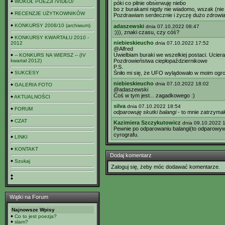
WOKÓŁ POEZJI /VIDEO/
póki co pilnie obserwuję niebo
bo z burakami nigdy nie wiadomo, wszak (nie
RECENZJE UŻYTKOWNIKÓW
Pozdrawiam serdecznie i życzę dużo zdrowi
KONKURSY 2008/10 (archiwum)
adaszewski
dnia 07.10.2022 08:47
:))), znaki czasu, czy cóś?
KONKURSY KWARTAŁU 2010 -
niebieskieucho
2012
dnia 07.10.2022 17:52
@Alfred
Uwielbiam buraki we wszelkiej postaci. Ucier
-- KONKURS NA WIERSZ -- (IV
kwartał 2012)
Pozdrowieństwa ciepłopaździernikowe
P.S.
SUKCESY
Śniło mi się, że UFO wylądowało w moim ogrodz
niebieskieucho
dnia 07.10.2022 18:02
GALERIA FOTO
@adaszewski
Coś w tym jest... zagadkowego :)
AKTUALNOŚCI
silva
dnia 07.10.2022 18:54
FORUM
odparowuję skutki balangi
- to mnie zatrzymał
CZAT
Kazimiera Szczykutowicz
dnia 09.10.2022 
Pewnie po odparowaniu balangi(to odparowywani
cyrografu.
LINKI
KONTAKT
Dodaj komentarz
Szukaj
Zaloguj się, żeby móc dodawać komentarze.
Wątki na Forum
Najnowsze Wpisy
Co to jest poezja?
slam?