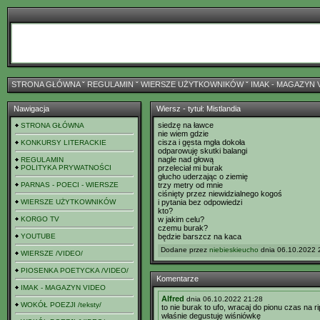
STRONA GŁÓWNA
ˇ
REGULAMIN
ˇ
WIERSZE UŻYTKOWNIKÓW
ˇ
IMAK - MAGAZYN 
Nawigacja
Wiersz - tytuł: Mistlandia
siedzę na ławce
STRONA GŁÓWNA
nie wiem gdzie
cisza i gęsta mgła dokoła
KONKURSY LITERACKIE
odparowuję skutki balangi
nagle nad głową
REGULAMIN
POLITYKA PRYWATNOŚCI
przeleciał mi burak
głucho uderzając o ziemię
PARNAS - POECI - WIERSZE
trzy metry od mnie
ciśnięty przez niewidzialnego kogoś
WIERSZE UŻYTKOWNIKÓW
i pytania bez odpowiedzi
kto?
KORGO TV
w jakim celu?
czemu burak?
YOUTUBE
będzie barszcz na kaca
Dodane przez
niebieskieucho
dnia 06.10.2022 2
WIERSZE /VIDEO/
PIOSENKA POETYCKA /VIDEO/
Komentarze
IMAK - MAGAZYN VIDEO
Alfred
dnia 06.10.2022 21:28
WOKÓŁ POEZJI /teksty/
to nie burak to ufo, wracaj do pionu czas na rip
właśnie degustuję wiśniówkę