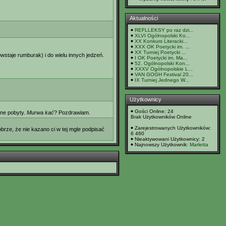
Aktualności
REFLLEKSY po raz dzi...
XLVI Ogólnopolski Ko...
XX Konkurs Literacki...
XXX OK Poetycki im. ...
XX Turniej Poetycki ...
staje rumburak) i do wielu innych jedzeń.
I OK Poetycki im. Ma...
52. Ogólnopolski Kon...
XXXV Ogólnopolskie L...
VAN GOGH Festival 20...
IX Turniej Jednego W...
Użytkownicy
Gości Online: 24
lne pobyty.
Murwa kać
? Pozdrawiam.
Brak Użytkowników Online
Zarejestrowanych Użytkowników:
obrze, że nie kazano ci w tej mgle podpisać
6 460
Nieaktywowani Użytkownicy: 2
Najnowszy Użytkownik:
Marletta