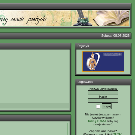
Sobota, 08.08.2026
Pajacyk
Logowanie
Nazwa Użytkownika
Hasło
Nie jesteś jeszcze naszym
Użytkownikiem?
Kilknij TUTAJ
żeby się
zarejestrować.
Zapomniane hasło?
Wyślemy nowe, kliknij
TUTAJ
.