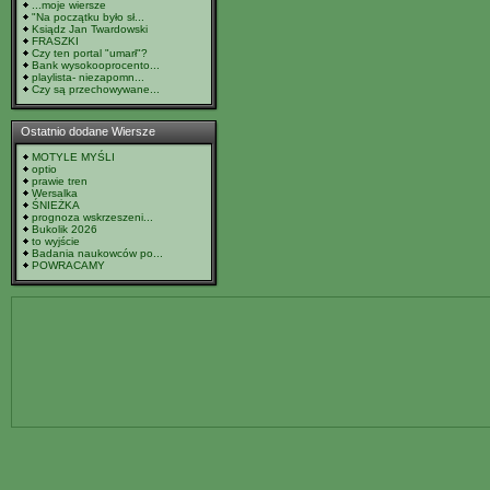
...moje wiersze
"Na początku było sł...
Ksiądz Jan Twardowski
FRASZKI
Czy ten portal "umarł"?
Bank wysokooprocento...
playlista- niezapomn...
Czy są przechowywane...
Ostatnio dodane Wiersze
MOTYLE MYŚLI
optio
prawie tren
Wersalka
ŚNIEŻKA
prognoza wskrzeszeni...
Bukolik 2026
to wyjście
Badania naukowców po...
POWRACAMY