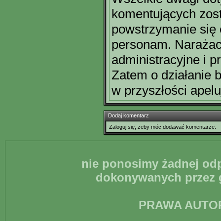
komentujących zost
powstrzymanie się
personam. Narażaci
administracyjne i p
Zatem o działanie 
w przyszłości apelu
Dodaj komentarz
Zaloguj się, żeby móc dodawać komentarze.
nie ponosimy żadnej odp
dokonywanych przez g
PRAWA AUTO