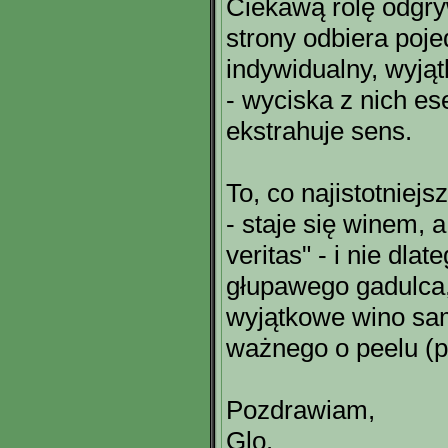
Ciekawą rolę odgry
strony odbiera poj
indywidualny, wyjąt
- wyciska z nich es
ekstrahuje sens.
To, co najistotniej
- staje się winem, 
veritas" - i nie dla
głupawego gadulca, 
wyjątkowe wino sa
ważnego o peelu (p
Pozdrawiam,
Glo.