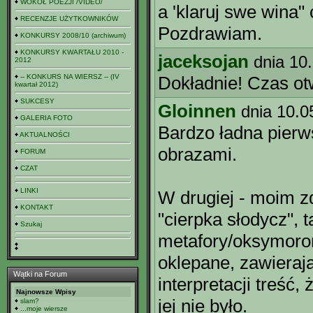
WOKÓŁ POEZJI /VIDEO/
a 'klaruj swe wina" 
RECENZJE UŻYTKOWNIKÓW
Pozdrawiam.
KONKURSY 2008/10 (archiwum)
KONKURSY KWARTAŁU 2010 -
jaceksojan
dnia 10
2012
-- KONKURS NA WIERSZ -- (IV
Dokładnie! Czas ot
kwartał 2012)
SUKCESY
Gloinnen
dnia 10.0
GALERIA FOTO
Bardzo ładna pierw
AKTUALNOŚCI
obrazami.
FORUM
CZAT
LINKI
W drugiej - moim z
KONTAKT
"cierpka słodycz", 
Szukaj
metafory/oksymoron
oklepane, zawieraj
Wątki na Forum
interpretacji treść,
Najnowsze Wpisy
jej nie było.
slam?
...moje wiersze