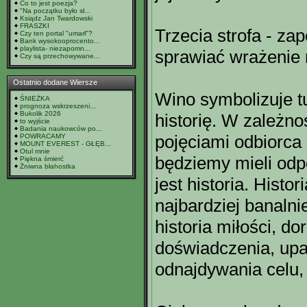
Co to jest poezja?
"Na początku było sł...
Ksiądz Jan Twardowski
FRASZKI
Trzecia strofa - z
Czy ten portal "umarł"?
Bank wysokooprocento...
playlista- niezapomn...
sprawiać wrażenie 
Czy są przechowywane...
Ostatnio dodane Wiersze
Wino symbolizuje tu
ŚNIEŻKA
prognoza wskrzeszeni...
Bukolik 2026
historię. W zależnoś
to wyjście
Badania naukowców po...
pojęciami odbiorca 
POWRACAMY
MOUNT EVEREST - GŁĘB...
Otul mnie
będziemy mieli odp
Piękna śmierć
Żniwna błahostka
jest historia. Histor
najbardziej banalni
historia miłości, do
doświadczenia, upa
odnajdywania celu, 