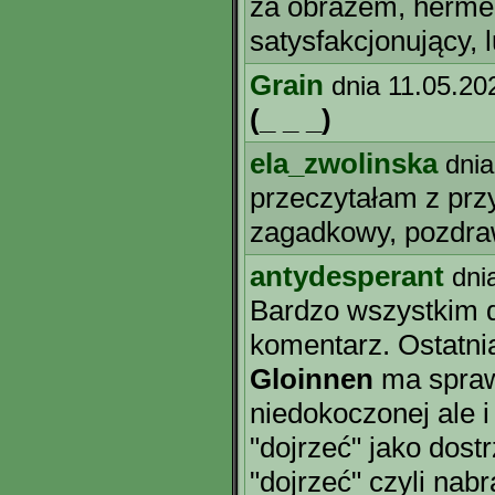
za obrazem, herme
satysfakcjonujący, 
Grain
dnia 11.05.20
(_ _ _)
ela_zwolinska
dnia
przeczytałam z przy
zagadkowy, pozdraw
antydesperant
dni
Bardzo wszystkim d
komentarz. Ostatnia
Gloinnen
ma sprawi
niedokoczonej ale i
"dojrzeć" jako dost
"dojrzeć" czyli nabr