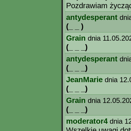
Pozdrawiam życząc m
antydesperant
dni
(_ _ )
Grain
dnia 11.05.20
(_ _ _)
antydesperant
dni
(_ _ _)
JeanMarie
dnia 12.
(_ _ _)
Grain
dnia 12.05.20
(_ _ _)
moderator4
dnia 1
Wszelkie uwagi do