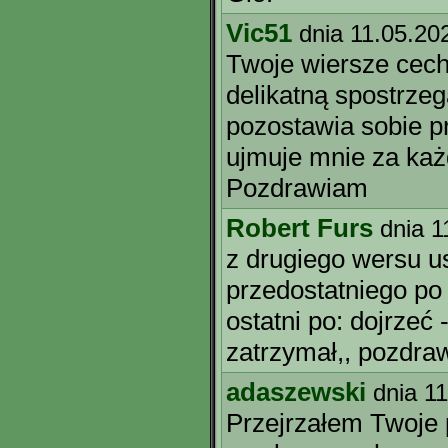
Vic51
dnia 11.05.20
Twoje wiersze cec
delikatną spostrze
pozostawia sobie p
ujmuje mnie za ka
Pozdrawiam
Robert Furs
dnia 1
z drugiego wersu us
przedostatniego po 
ostatni po: dojrzeć - 
zatrzymał,, pozdra
adaszewski
dnia 1
Przejrzałem Twoje 