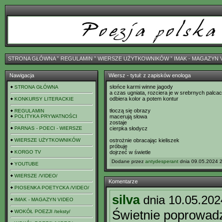
STRONA GŁÓWNA
ˇ
REGULAMIN
ˇ
WIERSZE UŻYTKOWNIKÓW
ˇ
IMAK - MAGAZYN 
Nawigacja
Wiersz - tytuł: z zapisków enologa
słońce karmi winne jagody
STRONA GŁÓWNA
a czas ugniata, rozciera je w srebrnych palca
odbiera kolor a potem kontur
KONKURSY LITERACKIE
tłoczą się obrazy
REGULAMIN
POLITYKA PRYWATNOŚCI
macerują słowa
zostaje
PARNAS - POECI - WIERSZE
cierpka słodycz
WIERSZE UŻYTKOWNIKÓW
ostrożnie obracając kieliszek
próbuję
KORGO TV
dojrzeć w świetle
Dodane przez
antydesperant
dnia 09.05.2024 2
YOUTUBE
WIERSZE /VIDEO/
Komentarze
PIOSENKA POETYCKA /VIDEO/
silva
dnia 10.05.202
IMAK - MAGAZYN VIDEO
Świetnie poprowad
WOKÓŁ POEZJI /teksty/