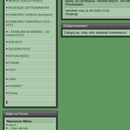
WOKÓŁ POEZJI /VIDEO/
bywa, że i przeważa - mrowie innych. Ten int
Pozdrawiam.
RECENZJE UŻYTKOWNIKÓW
wochen
dnia 11.06.2026 21:03
Dziękuję
KONKURSY 2008/10 (archiwum)
KONKURSY KWARTAŁU 2010 -
2012
Dodaj komentarz
-- KONKURS NA WIERSZ -- (IV
Zaloguj się, żeby móc dodawać komentarze.
kwartał 2012)
SUKCESY
GALERIA FOTO
AKTUALNOŚCI
FORUM
CZAT
LINKI
KONTAKT
Szukaj
Wątki na Forum
Najnowsze Wpisy
slam?
...moje wiersze