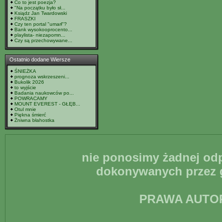
Co to jest poezja?
"Na początku było sł...
Ksiądz Jan Twardowski
FRASZKI
Czy ten portal "umarł"?
Bank wysokooprocento...
playlista- niezapomn...
Czy są przechowywane...
Ostatnio dodane Wiersze
ŚNIEŻKA
prognoza wskrzeszeni...
Bukolik 2026
to wyjście
Badania naukowców po...
POWRACAMY
MOUNT EVEREST - GŁĘB...
Otul mnie
Piękna śmierć
Żniwna błahostka
nie ponosimy żadnej odp
dokonywanych przez g
PRAWA AUTO