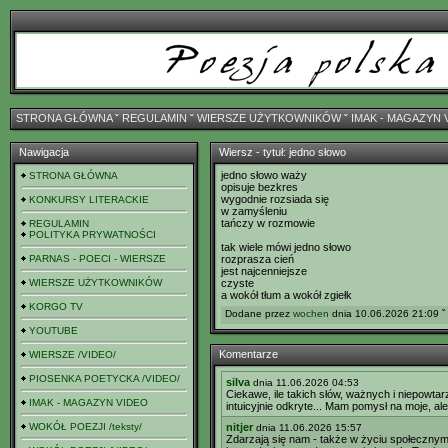
STRONA GŁÓWNA
ˇ
REGULAMIN
ˇ
WIERSZE UŻYTKOWNIKÓW
ˇ
IMAK - MAGAZYN 
Nawigacja
Wiersz - tytuł: jedno słowo
jedno słowo waży
STRONA GŁÓWNA
opisuje bezkres
wygodnie rozsiada się
KONKURSY LITERACKIE
w zamyśleniu
tańczy w rozmowie
REGULAMIN
POLITYKA PRYWATNOŚCI
tak wiele mówi jedno słowo
PARNAS - POECI - WIERSZE
rozprasza cień
jest najcenniejsze
WIERSZE UŻYTKOWNIKÓW
czyste
a wokół tłum a wokół zgiełk
KORGO TV
Dodane przez
wochen
dnia 10.06.2026 21:09 ˇ
YOUTUBE
Komentarze
WIERSZE /VIDEO/
PIOSENKA POETYCKA /VIDEO/
silva
dnia 11.06.2026 04:53
Ciekawe, ile takich słów, ważnych i niepowtar
IMAK - MAGAZYN VIDEO
intuicyjnie odkryte... Mam pomysł na moje, a
WOKÓŁ POEZJI /teksty/
nitjer
dnia 11.06.2026 15:57
Zdarzają się nam - także w życiu społecznym