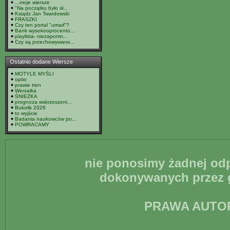
...moje wiersze
"Na początku było sł...
Ksiądz Jan Twardowski
FRASZKI
Czy ten portal "umarł"?
Bank wysokooprocento...
playlista- niezapomn...
Czy są przechowywane...
Ostatnio dodane Wiersze
MOTYLE MYŚLI
optio
prawie tren
Wersalka
ŚNIEŻKA
prognoza wskrzeszeni...
Bukolik 2026
to wyjście
Badania naukowców po...
POWRACAMY
nie ponosimy żadnej odp
dokonywanych przez g
PRAWA AUTO