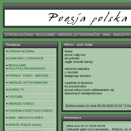
STRONA GŁÓWNA
ˇ
REGULAMIN
ˇ
WIERSZE UŻYTKOWNIKÓW
ˇ
IMAK - MAGAZYN 
Nawigacja
Wiersz - tytuł: dnieje
tkane
STRONA GŁÓWNA
przez całą noc
arcydzieło
KONKURSY LITERACKIE
nagle straciło barwy
REGULAMIN
POLITYKA PRYWATNOŚCI
mizerna makatka
z resztek
PARNAS - POECI - WIERSZE
latającego dywanu
WIERSZE UŻYTKOWNIKÓW
zawiśnie w łazience
ku przestrodze
KORGO TV
przed onirycznym oddawaniem się
daremnym namiętnościom
YOUTUBE
WIERSZE /VIDEO/
Dodane przez
xliv
dnia 30.06.2026 21:14 ˇ 2 Ko
PIOSENKA POETYCKA /VIDEO/
Komentarze
IMAK - MAGAZYN VIDEO
WOKÓŁ POEZJI /teksty/
silva
dnia 05.07.2026 09:08
Ciekawie ujęte rozczarowanie... Dobrze, że 