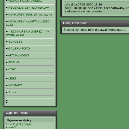
WOKÓŁ POEZJI /VIDEO/
xliv
dnia 07.07.2026 18:29
RECENZJE UŻYTKOWNIKÓW
silva - dziękuję! Bez Ciebie, rozczarowany, 
ciekawego się nie utrwaliło...
KONKURSY 2008/10 (archiwum)
KONKURSY KWARTAŁU 2010 -
Dodaj komentarz
2012
Zaloguj się, żeby móc dodawać komentarze.
-- KONKURS NA WIERSZ -- (IV
kwartał 2012)
SUKCESY
GALERIA FOTO
AKTUALNOŚCI
FORUM
CZAT
LINKI
KONTAKT
Szukaj
Wątki na Forum
Najnowsze Wpisy
Co to jest poezja?
slam?