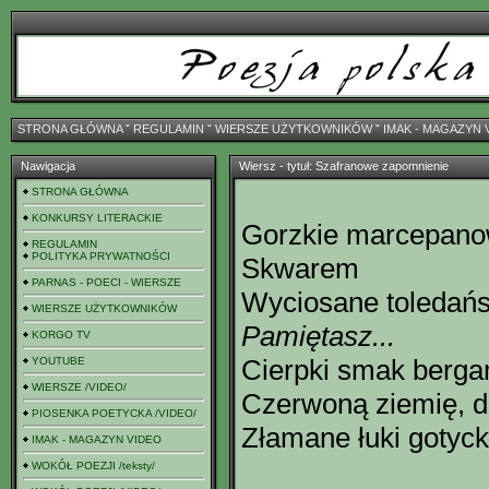
STRONA GŁÓWNA
ˇ
REGULAMIN
ˇ
WIERSZE UŻYTKOWNIKÓW
ˇ
IMAK - MAGAZYN 
Nawigacja
Wiersz - tytuł: Szafranowe zapomnienie
STRONA GŁÓWNA
KONKURSY LITERACKIE
Gorzkie marcepano
REGULAMIN
POLITYKA PRYWATNOŚCI
Skwarem
PARNAS - POECI - WIERSZE
Wyciosane toledań
WIERSZE UŻYTKOWNIKÓW
Pamiętasz...
KORGO TV
Cierpki smak berga
YOUTUBE
WIERSZE /VIDEO/
Czerwoną ziemię, d
PIOSENKA POETYCKA /VIDEO/
Złamane łuki gotyck
IMAK - MAGAZYN VIDEO
WOKÓŁ POEZJI /teksty/