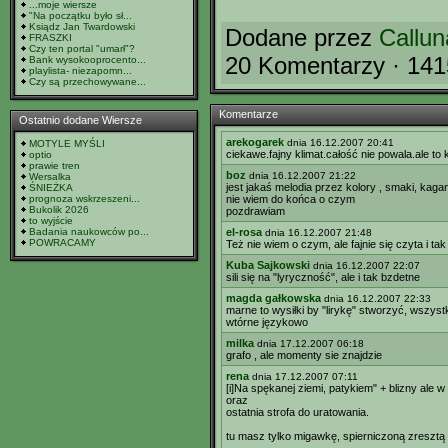
...moje wiersze
"Na początku było sł...
Ksiądz Jan Twardowski
Dodane przez
Callun
FRASZKI
Czy ten portal "umarł"?
20 Komentarzy · 141
Bank wysokooprocento...
playlista- niezapomn...
Czy są przechowywane...
Komentarze
Ostatnio dodane Wiersze
arekogarek
dnia 16.12.2007 20:41
MOTYLE MYŚLI
ciekawe.fajny klimat.całość nie powala.ale 
optio
prawie tren
boz
dnia 16.12.2007 21:22
Wersalka
jest jakaś melodia przez kolory , smaki, kagan
ŚNIEŻKA
prognoza wskrzeszeni...
nie wiem do końca o czym
Bukolik 2026
pozdrawiam
to wyjście
Badania naukowców po...
el-rosa
dnia 16.12.2007 21:48
POWRACAMY
Też nie wiem o czym, ale fajnie się czyta i tak
Kuba Sajkowski
dnia 16.12.2007 22:07
sili się na "lyryczność", ale i tak bzdetne
magda gałkowska
dnia 16.12.2007 22:33
marne to wysiłki by "lirykę" stworzyć, wszys
wtórne językowo
milka
dnia 17.12.2007 06:18
grafo , ale momenty sie znajdzie
rena
dnia 17.12.2007 07:11
[i]Na spękanej ziemi, patykiem" + blizny ale w
oraz
ostatnia strofa do uratowania.
tu masz tylko migawkę, spierniczoną zresztą 