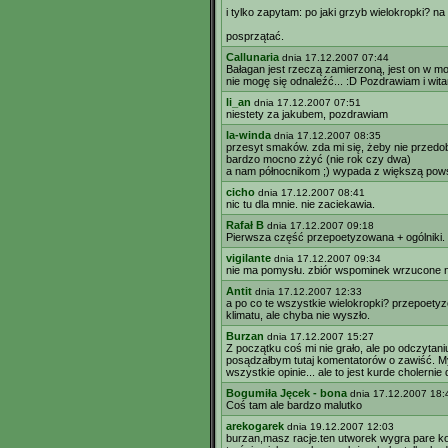
i tylko zapytam: po jaki grzyb wielokropki? na
posprzątać.
Callunaria
dnia 17.12.2007 07:44
Bałagan jest rzeczą zamierzoną, jest on w m
nie mogę się odnaleźć... :D Pozdrawiam i wit
li_an
dnia 17.12.2007 07:51
niestety za jakubem, pozdrawiam
la-winda
dnia 17.12.2007 08:35
przesyt smaków. zda mi się, żeby nie przedo
bardzo mocno zżyć (nie rok czy dwa)
a nam północnikom ;) wypada z większą powśc
cicho
dnia 17.12.2007 08:41
nic tu dla mnie. nie zaciekawia.
Rafał B
dnia 17.12.2007 09:18
Pierwsza część przepoetyzowana + ogólniki. I
vigilante
dnia 17.12.2007 09:34
nie ma pomysłu. zbiór wspominek wrzucone nie
Antit
dnia 17.12.2007 12:33
a po co te wszystkie wielokropki? przepoetyz
klimatu, ale chyba nie wyszło.
Burzan
dnia 17.12.2007 15:27
Z początku coś mi nie grało, ale po odczytani
posądzałbym tutaj komentatorów o zawiść. Myś
wszystkie opinie... ale to jest kurde cholerni
Bogumiła Jęcek - bona
dnia 17.12.2007 18:
Coś tam ale bardzo malutko
arekogarek
dnia 19.12.2007 12:03
burzan,masz racje.ten utworek wygra pare k