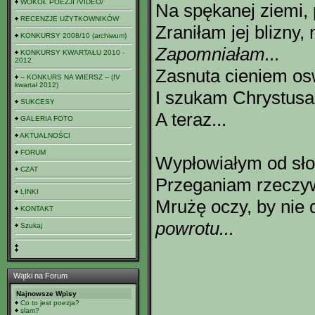
WOKÓŁ POEZJI /VIDEO/
Na spękanej ziemi,
RECENZJE UŻYTKOWNIKÓW
Zraniłam jej blizny,
KONKURSY 2008/10 (archiwum)
Zapomniałam...
KONKURSY KWARTAŁU 2010 -
2012
Zasnuta cieniem os
-- KONKURS NA WIERSZ -- (IV
kwartał 2012)
I szukam Chrystusa
SUKCESY
A teraz...
GALERIA FOTO
AKTUALNOŚCI
FORUM
Wypłowiałym od sł
CZAT
Przeganiam rzeczy
LINKI
Mrużę oczy, by nie 
KONTAKT
powrotu...
Szukaj
Wątki na Forum
Najnowsze Wpisy
Co to jest poezja?
slam?