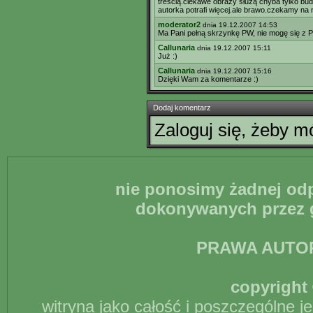
treścią.ciekawe obrazy służą chyba tylko bud
autorka potrafi więcej.ale brawo.czekamy na
moderator2
dnia 19.12.2007 14:53
Ma Pani pełną skrzynkę PW, nie mogę się z P
Callunaria
dnia 19.12.2007 15:11
Już :)
Callunaria
dnia 19.12.2007 15:16
Dzięki Wam za komentarze :)
Dodaj komentarz
Zaloguj się, żeby 
nie ponosimy żadnej odp
dokonywanych przez g
PRAWA AUTO
copyright 
witryna jako całość i poszczególne j