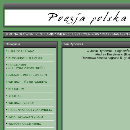
STRONA GŁÓWNA
ˇ
REGULAMIN
ˇ
WIERSZE UŻYTKOWNIKÓW
ˇ
IMAK - MAGAZYN 
Nawigacja
Jan Rybowicz
O Janie Rybowiczu i jego twór
STRONA GŁÓWNA
i Andrey Bazylewski (tł
Rozmowa została nagrana 5. grudn
KONKURSY LITERACKIE
REGULAMIN
POLITYKA PRYWATNOŚCI
PARNAS - POECI - WIERSZE
WIERSZE UŻYTKOWNIKÓW
KORGO TV
YOUTUBE
WIERSZE /VIDEO/
PIOSENKA POETYCKA /VIDEO/
IMAK - MAGAZYN VIDEO
WOKÓŁ POEZJI /teksty/