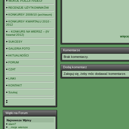
WOKÓŁ POEZJI /VIDEO/
RECENZJE UŻYTKOWNIKÓW
KONKURSY 2008/10 (archiwum)
KONKURSY KWARTAŁU 2010 -
2012
-- KONKURS NA WIERSZ -- (IV
kwartał 2012)
więce
SUKCESY
GALERIA FOTO
Komentarze
AKTUALNOŚCI
Brak komentarzy.
FORUM
Dodaj komentarz
CZAT
Zaloguj się, żeby móc dodawać komentarze.
LINKI
KONTAKT
Szukaj
Wątki na Forum
Najnowsze Wpisy
slam?
...moje wiersze