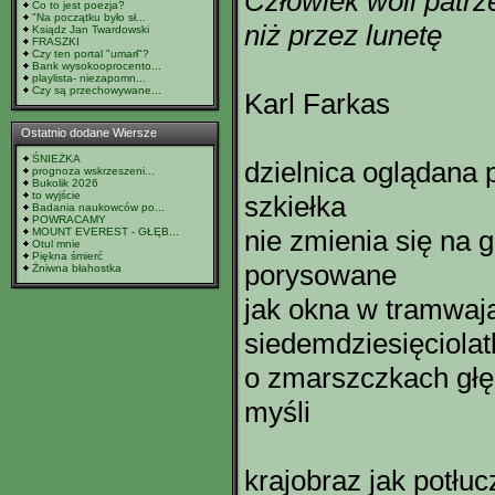
Człowiek woli patrz
Co to jest poezja?
"Na początku było sł...
niż przez lunetę
Ksiądz Jan Twardowski
FRASZKI
Czy ten portal "umarł"?
Bank wysokooprocento...
playlista- niezapomn...
Czy są przechowywane...
Karl Farkas
Ostatnio dodane Wiersze
ŚNIEŻKA
dzielnica oglądana
prognoza wskrzeszeni...
Bukolik 2026
to wyjście
szkiełka
Badania naukowców po...
POWRACAMY
nie zmienia się na 
MOUNT EVEREST - GŁĘB...
Otul mnie
Piękna śmierć
porysowane
Żniwna błahostka
jak okna w tramwaj
siedemdziesięciola
o zmarszczkach głę
myśli
krajobraz jak potłuc