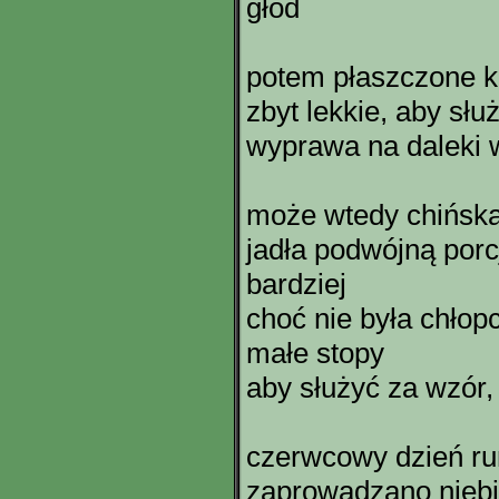
głód
potem płaszczone 
zbyt lekkie, aby słu
wyprawa na daleki 
może wtedy chińska
jadła podwójną porc
bardziej
choć nie była chłop
małe stopy
aby służyć za wzór,
czerwcowy dzień rum
zaprowadzano niebi