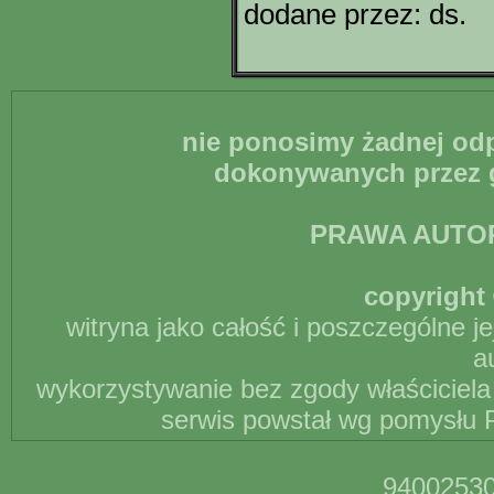
dodane przez: ds.
nie ponosimy żadnej odp
dokonywanych przez g
PRAWA AUTO
copyright 
witryna jako całość i poszczególne j
a
wykorzystywanie bez zgody właściciela 
serwis powstał wg pomysłu P
94002530