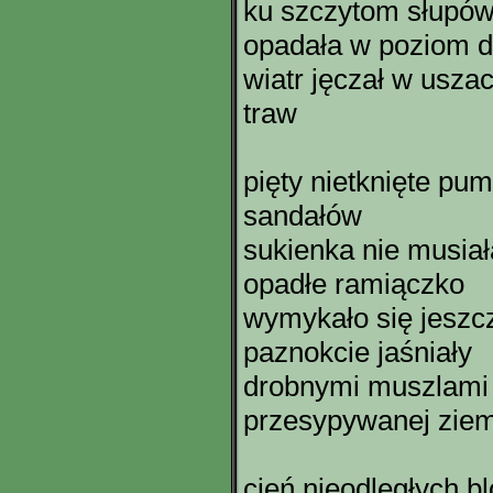
ku szczytom słupów
opadała w poziom 
wiatr jęczał w usz
traw
pięty nietknięte p
sandałów
sukienka nie musiał
opadłe ramiączko
wymykało się jeszcz
paznokcie jaśniały
drobnymi muszlami
przesypywanej ziem
cień nieodległych 