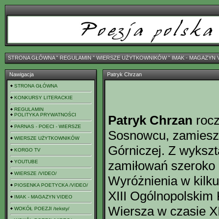
STRONA GŁÓWNA
ˇ
REGULAMIN
ˇ
WIERSZE UŻYTKOWNIKÓW
ˇ
IMAK - MAGAZYN 
Nawigacja
Patryk Chrzan
STRONA GŁÓWNA
KONKURSY LITERACKIE
REGULAMIN
POLITYKA PRYWATNOŚCI
Patryk Chrzan
rocz
PARNAS - POECI - WIERSZE
Sosnowcu, zamiesz
WIERSZE UŻYTKOWNIKÓW
Górniczej. Z wykszt
KORGO TV
zamiłowań szeroko 
YOUTUBE
WIERSZE /VIDEO/
Wyróżnienia w kilku
PIOSENKA POETYCKA /VIDEO/
XIII Ogólnopolskim
IMAK - MAGAZYN VIDEO
Wiersza w czasie XI
WOKÓŁ POEZJI /teksty/