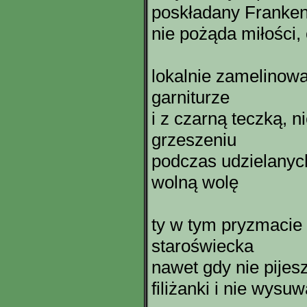
poskładany Frankens
nie pożąda miłości, 
lokalnie zamelinow
garniturze
i z czarną teczką, n
grzeszeniu
podczas udzielanych
wolną wolę
ty w tym pryzmacie 
staroświecka
nawet gdy nie pijes
filiżanki i nie wys