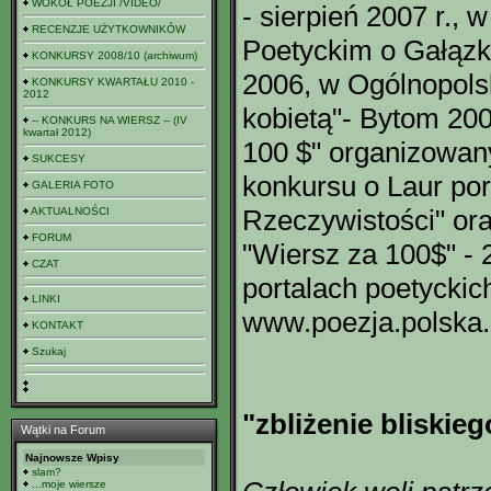
WOKÓŁ POEZJI /VIDEO/
- sierpień 2007 r.,
RECENZJE UŻYTKOWNIKÓW
Poetyckim o Gałązk
KONKURSY 2008/10 (archiwum)
2006, w Ogólnopolsk
KONKURSY KWARTAŁU 2010 -
2012
kobietą"- Bytom 200
-- KONKURS NA WIERSZ -- (IV
kwartał 2012)
100 $" organizowan
SUKCESY
konkursu o Laur por
GALERIA FOTO
Rzeczywistości" ora
AKTUALNOŚCI
FORUM
"Wiersz za 100$" - 2
CZAT
portalach poetyckic
LINKI
www.poezja.polska.
KONTAKT
Szukaj
"zbliżenie bliskie
Wątki na Forum
Najnowsze Wpisy
slam?
...moje wiersze