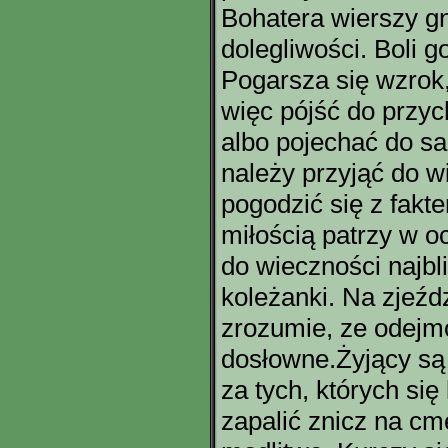
Bohatera wierszy g
dolegliwości. Boli g
Pogarsza się wzrok,
więc pójść do przyc
albo pojechać do sa
należy przyjąć do 
pogodzić się z fakt
miłością patrzy w o
do wieczności najbli
koleżanki. Na zjeź
zrozumie, ze odejm
dosłowne.Żyjący są 
za tych, których się
zapalić znicz na cm