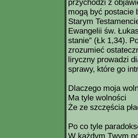
przychodzi z objawi
mogą być postacie b
Starym Testamenci
Ewangelii św. Łukas
stanie” (Łk 1,34). P
zrozumieć ostateczn
liryczny prowadzi d
sprawy, które go int
Dlaczego moja wol
Ma tyle wolności
Że ze szczęścia pł
Po co tyle paradok
W każdym Twym p