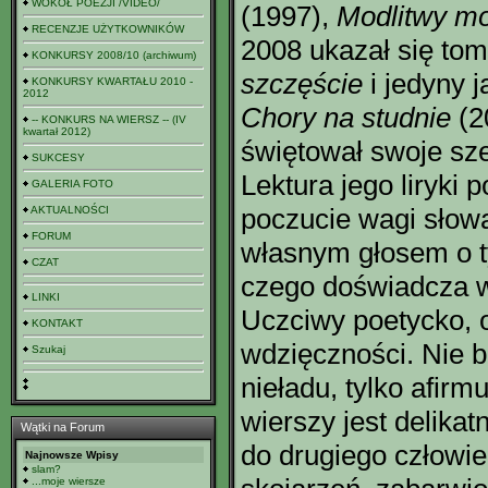
WOKÓŁ POEZJI /VIDEO/
(1997),
Modlitwy mo
RECENZJE UŻYTKOWNIKÓW
2008 ukazał się tom
KONKURSY 2008/10 (archiwum)
szczęście
i jedyny 
KONKURSY KWARTAŁU 2010 -
2012
Chory na studnie
(2
-- KONKURS NA WIERSZ -- (IV
kwartał 2012)
świętował swoje sze
SUKCESY
Lektura jego liryki
GALERIA FOTO
poczucie wagi słowa
AKTUALNOŚCI
FORUM
własnym głosem o ty
CZAT
czego doświadcza w
LINKI
Uczciwy poetycko, o
KONTAKT
wdzięczności. Nie 
Szukaj
nieładu, tylko afirmu
wierszy jest delika
Wątki na Forum
do drugiego człowi
Najnowsze Wpisy
slam?
...moje wiersze