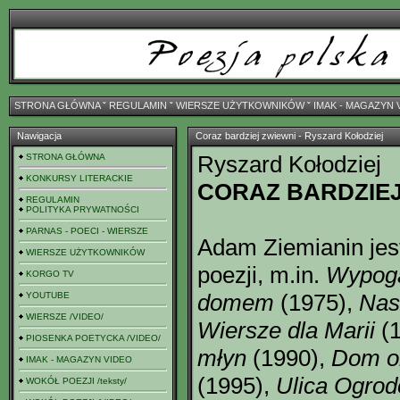
STRONA GŁÓWNA
ˇ
REGULAMIN
ˇ
WIERSZE UŻYTKOWNIKÓW
ˇ
IMAK - MAGAZYN 
Nawigacja
Coraz bardziej zwiewni - Ryszard Kołodziej
Ryszard Kołodziej
STRONA GŁÓWNA
KONKURSY LITERACKIE
CORAZ BARDZIEJ
REGULAMIN
POLITYKA PRYWATNOŚCI
PARNAS - POECI - WIERSZE
Adam Ziemianin jes
WIERSZE UŻYTKOWNIKÓW
poezji, m.in.
Wypoga
KORGO TV
domem
(1975),
Nas
YOUTUBE
WIERSZE /VIDEO/
Wiersze dla Marii
(1
PIOSENKA POETYCKA /VIDEO/
młyn
(1990),
Dom ok
IMAK - MAGAZYN VIDEO
(1995),
Ulica Ogro
WOKÓŁ POEZJI /teksty/