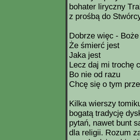
bohater liryczny Tra
z prośbą do Stwórc
Dobrze więc - Boże
Że śmierć jest
Jaka jest
Lecz daj mi trochę 
Bo nie od razu
Chcę się o tym prz
Kilka wierszy tomik
bogatą tradycję dys
pytań, nawet bunt są
dla religii. Rozum z