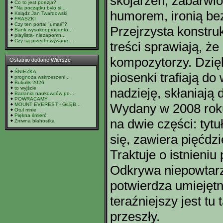
skojarzeń, zabarwio
Co to jest poezja?
"Na początku było sł...
humorem, ironią be
Ksiądz Jan Twardowski
FRASZKI
Czy ten portal "umarł"?
Przejrzysta konstru
Bank wysokooprocento...
playlista- niezapomn...
Czy są przechowywane...
treści sprawiają, że
kompozytorzy. Dzię
Ostatnio dodane Wiersze
ŚNIEŻKA
piosenki trafiają d
prognoza wskrzeszeni...
Bukolik 2026
to wyjście
nadzieję, skłaniają
Badania naukowców po...
POWRACAMY
Wydany w 2008 roku
MOUNT EVEREST - GŁĘB...
Otul mnie
Piękna śmierć
na dwie części: tyt
Żniwna błahostka
się, zawiera pięćdzi
Traktuje o istnieni
Odkrywa niepowtarz
potwierdza umiejętn
teraźniejszy jest tu
przeszły.