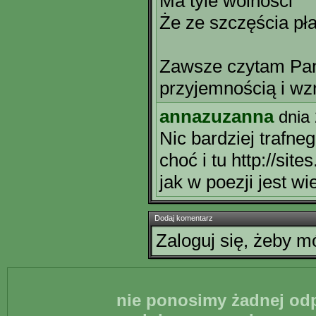
Ma tyle wolności
Że ze szczęścia pł
Zawsze czytam Pan
przyjemnością i w
annazuzanna
dnia
Nic bardziej trafne
choć i tu http://si
jak w poezji jest wi
Dodaj komentarz
Zaloguj się, żeby 
nie ponosimy żadnej odp