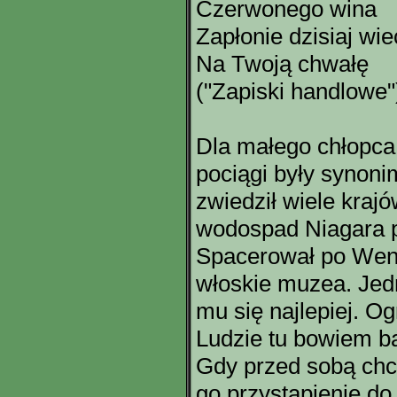
Czerwonego wina
Zapłonie dzisiaj wi
Na Twoją chwałę
("Zapiski handlowe"
Dla małego chłopca
pociągi były synoni
zwiedził wiele kraj
wodospad Niagara po
Spacerował po Wenec
włoskie muzea. Jed
mu się najlepiej. Og
Ludzie tu bowiem b
Gdy przed sobą chc
go przystąpienie do 