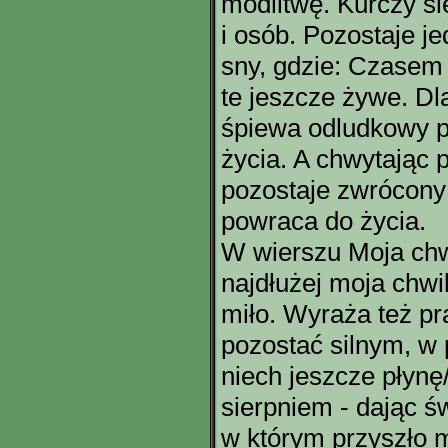
modlitwę. Kurczy si
i osób. Pozostaje j
sny, gdzie: Czasem m
te jeszcze żywe. Dl
śpiewa odludkowy p
życia. A chwytając 
pozostaje zwrócony 
powraca do życia.
W wierszu Moja chw
najdłużej moja chw
miło. Wyraża też pra
pozostać silnym, w 
niech jeszcze płynę
sierpniem - dając ś
w którym przyszło m