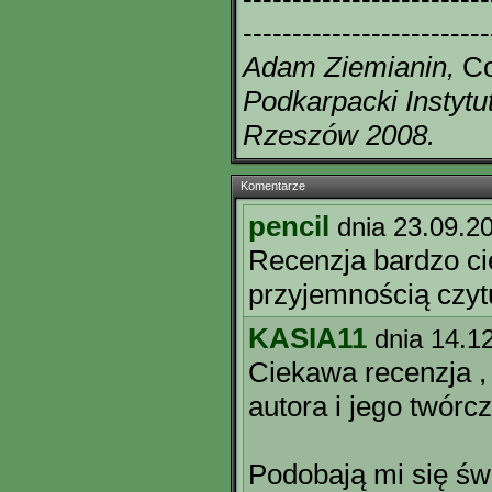
-------------------------
Adam Ziemianin,
Co
Podkarpacki Instytut
Rzeszów 2008.
Komentarze
pencil
dnia 23.09.2
Recenzja bardzo ci
przyjemnością czyt
KASIA11
dnia 14.1
Ciekawa recenzja , 
autora i jego twórcz
Podobają mi się św