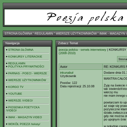
STRONA GŁÓWNA
ˇ
REGULAMIN
ˇ
WIERSZE UŻYTKOWNIKÓW
ˇ
IMAK - MAGAZYN 
Nawigacja
Zobacz Temat
poezja polska - serwis internetowy
| KONKURSY
STRONA GŁÓWNA
(2008-2010)
KONKURSY LITERACKIE
Strona
REGULAMIN
POLITYKA PRYWATNOŚCI
Autor
RE: KONKURS N
inkunabuł
Dodane dnia 01.
PARNAS - POECI - WIERSZE
Użytkownik
MANTRA CAŁ
WIERSZE UŻYTKOWNIKÓW
Postów:
122
Żyję na świecie
Data rejestracji:
25.10.08
KORGO TV
tak stwierdził k
wierzę mu
YOUTUBE
nie mam innego
WIERSZE /VIDEO/
powtarzam to up
aż staje się pra
PIOSENKA POETYCKA
pożyteczne kła
/VIDEO/
działa zwłaszcz
gdy nie można o
IMAK - MAGAZYN VIDEO
po upojnym śnie
WOKÓŁ POEZJI /teksty/
w południe ciągn