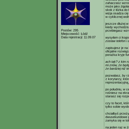
zahaczasz wzroki
może jako żigola
skok z łóżka do 
wizja osadza cię
w cyklicznej wol
jeszcze dłużej w
kiedy wychodzisz
Postów:
295
przebiegasz wzr
Miejscowość:
Łódź
Data rejestracji:
11.09.07
wysyłam ci kogoś
zostaw telefon i
zapisujesz je na
oficjalne rozwią
porażka kryje fur
ach tak? z kim 
mi znów, że będę
że bardziej niż 
pozwalasz, by r
z korytarzy, któ
reprezentacyjną
po południu, w c
rośniesz na ekra
starasz się rozp
czy to facet, kt
tylko sobie wyob
chciałbyś przeży
dwusekundowe pię
zamyka się w to
na jeden raz w 