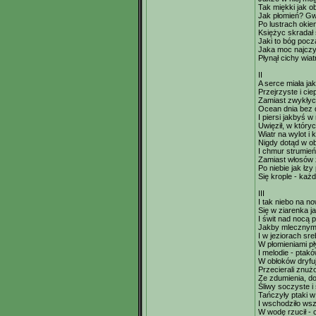
Tak miękki jak ob
Jak płomień? Gwi
Po lustrach okie
Księżyc skradał
Jaki to bóg pocz
Jaka moc najczy
Płynął cichy wia
II
A serce miała jak
Przejrzyste i cie
Zamiast zwykłyc
Ocean dnia bez 
I piersi jakbyś w
Uwięził, w któryc
Wiatr na wylot i 
Nigdy dotąd w ob
I chmur strumie
Zamiast włosów 
Po niebie jak łzy
Się krople - każ
III
I tak niebo na no
Się w ziarenka 
I świt nad nocą p
Jakby mlecznym 
I w jeziorach sre
W płomieniami p
I melodie - ptakó
W obłoków dryfuj
Przecierali znuż
Ze zdumienia, d
Śliwy soczyste i s
Tańczyły ptaki w
I wschodziło ws
W wodę rzucił - 