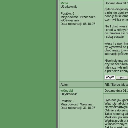
Miros
Dodane dnia 01.
Użytkownik
pytania diagnost
a nikt nie spojr
Postów:
6
booo jeśli ścieras
Miejscowość:
Brzeszcze
czy myślisz o ty
k/Oświęcimia
Data rejestracji:
06.10.07
Nie ! choć wiesz
i choć w różnych
nie zmienia się n
i sobą zostaje
wiesz i zapomina
by wydawać na p
choć masz to w g
lub napije jeśli
Niech się martw
czy wszechświa
tyle razy tyle m
a przecież każd
Autor
RE: "Serce jak ł
włóczykij
Dodane dnia 01.
Użytkownik
I
Była noc jak gor
Postów:
2
Wiatr płynął cic
Miejscowość:
Wrocław
Na wpółmartwych 
Data rejestracji:
31.10.07
Odmierzało sen 
Takie noce są ja
Mrokiem, jak uł
Wędrujących prz
W nieostrożnym 
Jakże w niej móg