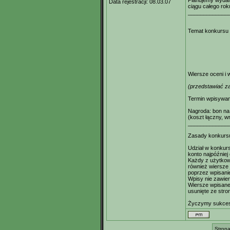
Planujemy wydan
Data rejestracji:
08.03.07
ciągu całego rok
_____________
Temat konkursu 
Wiersze oceni i
(przedstawiać z
Termin wpisywan
Nagroda: bon na 
(koszt łączny, w
_____________
Zasady konkurs
Udział w konkurs
konto najpóźniej
Każdy z użytkow
również wiersze 
poprzez wpisani
Wpisy nie zawie
Wiersze wpisane 
usunięte ze stro
Życzymy sukce
Strona