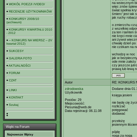
na wstecznym b
WOKÓŁ POEZJI /VIDEO/
więc znów śpie
świat spełnia kry
RECENZJE UŻYTKOWNIKÓW
śmierc' jest tak
jak ruchy robaczk
KONKURSY 2008/10
(archiwum)
o zmierzchu czuj
z wszelkiej odpo
KONKURSY KWARTAŁU 2010
za ten i tamten ś
- 2012
nie kręci mnie c
ani żywot wiecz
-- KONKURS NA WIERSZ -- (IV
chwalę dzień po
kwartał 2012)
nie czekam na 
SUKCESY
wchodzę w noc
jak w bezpieczny
GALERIA FOTO
ode mnie zależy 
czy jeszcze jutr
AKTUALNOŚCI
prawą lub lewą 
FORUM
CZAT
Autor
RE: KONKURS N
zdrodowska
Dodane dnia 01.
LINKI
Użytkownik
księga jesieni
KONTAKT
Postów:
29
nie będę cię życ
Miejscowość:
Szukaj
rozliczać
Piesunia@web.de
potęgować
Data rejestracji:
06.11.08
dodawać
przełożę
jesiennym liście
Wątki na Forum
pójdę
Najnowsze Wpisy
noga za nogą