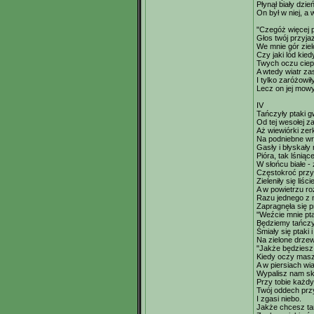
Płynął biały dzień
On był w niej, a 
"Czegóż więcej 
Głos twój przyja
We mnie gór zie
Czy jaki lód kied
Twych oczu ciepł
A wtedy wiatr za
I tylko zaróżowił
Lecz on jej mowy
IV
Tańczyły ptaki 
Od tej wesołej 
Aż wiewiórki ze
Na podniebne w
Gasły i błyskały
Pióra, tak lśniąc
W słońcu białe - 
Częstokroć przyg
Zieleniły się liśc
A w powietrzu ro
Razu jednego z n
Zapragnęła się p
"Weźcie mnie pt
Będziemy tańczy
Śmiały się ptaki 
Na zielone drze
"Jakże będziesz
Kiedy oczy masz
A w piersiach wi
Wypalisz nam skr
Przy tobie każdy
Twój oddech pr
I zgasi niebo.
Jakże chcesz ta