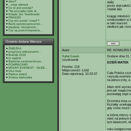
slam?
dalej
...moje wiersze
przez dojrzałość
Co to jest poezja?
i babie lato
"Na początku było sł...
Ksiądz Jan Twardowski
księgę młodości
FRASZKI
smakowałam w b
Czy ten portal "umarł"?
w takt marzeń
Bank wysokooprocento...
słodkich jak róż
playlista- niezapomn...
Czy są przechowywane...
Ostatnio dodane Wiersze
ŚNIEŻKA
Autor
RE: KONKURS N
prognoza wskrzeszeni...
Bukolik 2026
Rafał Gawin
Dodane dnia 01.
to wyjście
Użytkownik
Badania naukowców po...
DZIEŃ MATEK
POWRACAMY
Postów:
218
MOUNT EVEREST - GŁĘB...
Miejscowość:
Łódź
Otul mnie
Cała Polska czyt
Data rejestracji:
10.03.07
Piękna śmierć
i wysyła esemes
Żniwna błahostka
na pieszczoty, a
Mam dziś wyciecz
jest jak magiczn
pozwalają stąd u
Drzemka trwa cał
Kształty uciekają
gdy znów może s
w której mierzy 
mieć na jednym ł
tym latawcem, d
roku świąteczne