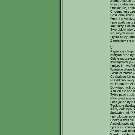
Zechce ciebie śc
Przez ciebie na 
Odejdź już, zos
Chcemy jeszcze
Posłuchaj szumu
One ci powiedzą 
I posypały się z 
Jak iskry złocist
Swe obłoki niby w
Na swych małych
I tylko te łzy jed
Zamieniały się w
V
Kąpali się chłop
Których prąd był
Gdzie na przyr
Kwitnął wiatr jak
I mijały ich wyśni
Wirujące dłonie b
I widzieli zatros
Czekające ich n
Przybliżały swój
Ku im oczom ziel
Do wilgotnych o
A dzień się nad n
Tylko ptaki spał
Niby wystrugane
Lecz jakże było
Tęsknotę daleką
Kiedy całe były 
Jedwabne nici? 
I jak złodziej pow
Poczęła rzeźbić 
A obłoki stały si
I jeszcze szumia
Aż oderwali nieo
Wtedy rzekła do 