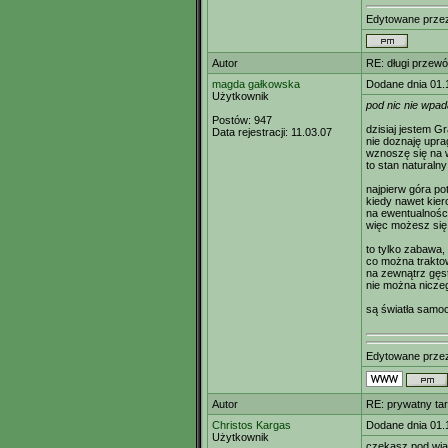
Edytowane prz
Autor
RE: długi przew
magda gałkowska
Dodane dnia 01.
Użytkownik
pod nic nie wpad
Postów:
947
dzisiaj jestem G
Data rejestracji:
11.03.07
nie doznaję uprag
wznoszę się na 
to stan naturalny
najpierw góra pot
kiedy nawet kier
na ewentualności
więc możesz się
to tylko zabawa,
co można traktow
na zewnątrz gęs
nie można nicze
są światła samoc
Edytowane prz
Autor
RE: prywatny ta
Christos Kargas
Dodane dnia 01.
Użytkownik
czekasz pod wia