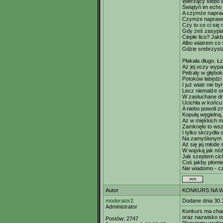
Wierzący ślepo w
Świątyń im echo 
A czymże napraw
Czymże naprawdę
Czy to co ci się 
Gdy żeś zasypiał
Ciepłe lico? Jak
Albo wiatrem co 
Gdzie srebrzysta
Płakała długo. Ł
Aż jej oczy wypa
Pełzały w głęboki
Potoków łabędzi
I już wiatr nie b
Lecz niemalże on
W zasłuchane dr
Ucichła w końcu 
A niebo powoli zn
Kopułą węgielną,
Aż w miękkich 
Zamknęło to wsz
I tylko skrzydła
Na zamyślonym w
Aż się jej młode
W wąską jak nóż k
Jak szeptem cich
Coś jakby płomi
Nie wiadomo - c
Autor
KONKURS NA WI
moderator2
Dodane dnia 30.
Administrator
Konkurs ma char
oraz nazwisko os
Postów:
2747