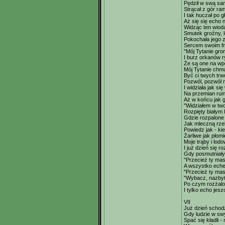
Pędził w swą sa
Strącał z gór ra
I tak huczał po g
Aż się się echo n
Widząc ten wiod
Smutek groźny, 
Pokochała jego z
Sercem swoim fr
"Mój Tytanie gro
I burz orkanów r
Że są one na wp
Mój Tytanie chm
Być ci twych trw
Pozwól, pozwól m
I widziała jak się
Na przemian rumie
Aż w końcu jak g
"Widziałem w tw
Rozpięty białym
Gdzie rozpalone
Jak mleczną rzek
Powiedz jak - ki
Żarliwe jak pło
Moje trąby i lod
I już dzień się r
Gdy posmutniały 
"Przecież ty mas
A wszystko eche
"Przecież ty mas
"Wybacz, nazbyt
Po czym rozżalo
I tylko echo jesz
VII
Już dzień schodz
Gdy ludzie w s
Spać się kładli -