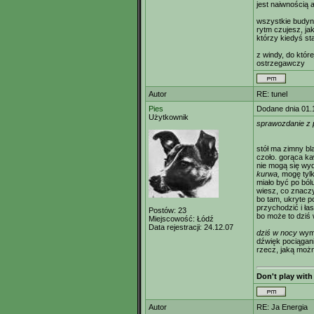
jest naiwnością 
wszystkie budyn
rytm czujesz, ja
którzy kiedyś sta
z windy, do któr
ostrzegawczy
Autor
RE: tunel
Pies
Dodane dnia 01.
Użytkownik
sprawozdanie z p
stół ma zimny bl
czoło. gorąca k
nie mogą się wyd
kurwa,
mogę tylk
miało być po bólu
wiesz, co znacz
bo tam, ukryte 
przychodzić i łas
Postów:
23
bo może to dziś 
Miejscowość:
Łódź
Data rejestracji:
24.12.07
dziś w nocy
wymy
dźwięk pociągani
rzecz, jaką możn
Don't play with
Autor
RE: Ja Energia