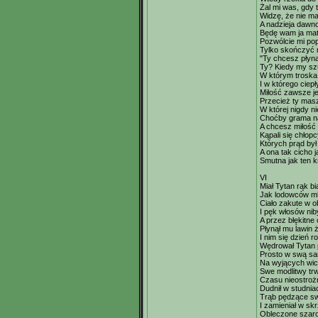
Żal mi was, gdy 
Widzę, że nie ma
A nadzieja dawno
Będę wam ja matk
Pozwólcie mi po
Tylko skończyć ni
"Ty chcesz płyn
Ty? Kiedy my sz
W którym troska
I w którego ciep
Miłość zawsze j
Przecież ty mas
W której nigdy n
Choćby grama n
A chcesz miłość 
Kąpali się chłop
Których prąd był
A ona tak cicho j
Smutna jak ten 
VI
Miał Tytan rąk b
Jak lodowców m
Ciało zakute w 
I pęk włosów nib
A przez błękitne
Płynął mu lawin 
I nim się dzień r
Wędrował Tytan p
Prosto w swą s
Na wyjących wic
Swe modlitwy tr
Czasu nieostrożn
Dudnił w studnia
Trąb pędzące s
I zamieniał w sk
Obleczone szaro 